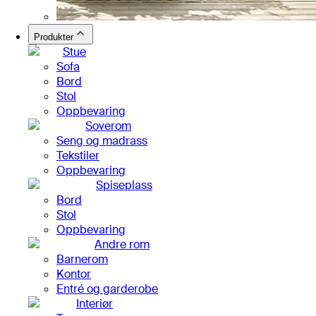
Produkter
Stue
Sofa
Bord
Stol
Oppbevaring
Soverom
Seng og madrass
Tekstiler
Oppbevaring
Spiseplass
Bord
Stol
Oppbevaring
Andre rom
Barnerom
Kontor
Entré og garderobe
Interiør