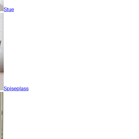
Stue
Spiseplass