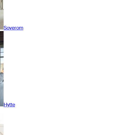
Soverom
Hytte