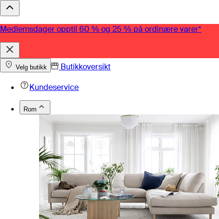
Medlemsdager opptil 60 % og 25 % på ordinære varer*
Butikkoversikt
Velg butikk
Kundeservice
Rom