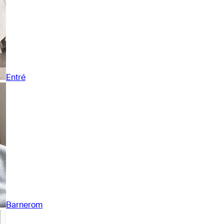
Entré
Barnerom