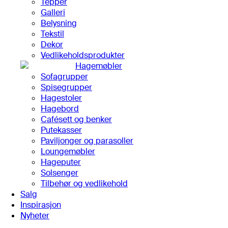
Tepper
Galleri
Belysning
Tekstil
Dekor
Vedlikeholdsprodukter
Hagemøbler
Sofagrupper
Spisegrupper
Hagestoler
Hagebord
Cafésett og benker
Putekasser
Paviljonger og parasoller
Loungemøbler
Hageputer
Solsenger
Tilbehør og vedlikehold
Salg
Inspirasjon
Nyheter