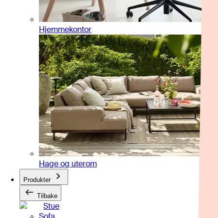
Hjemmekontor
Hage og uterom
Produkter
Tilbake
Stue
Sofa