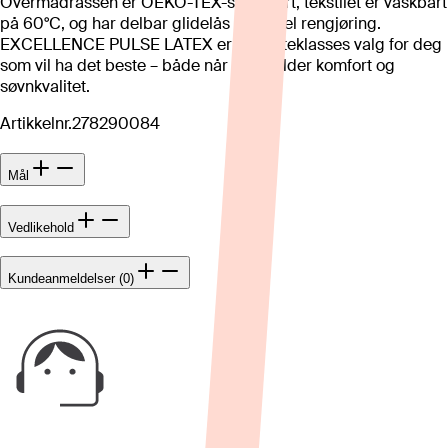
Overmadrassen er OEKO-TEX-sertifisert, tekstilet er vaskbart
på 60°C, og har delbar glidelås for enkel rengjøring.
EXCELLENCE PULSE LATEX er et førsteklasses valg for deg
som vil ha det beste – både når det gjelder komfort og
søvnkvalitet.
Artikkelnr.
278290084
Mål
Vedlikehold
Kundeanmeldelser (0)