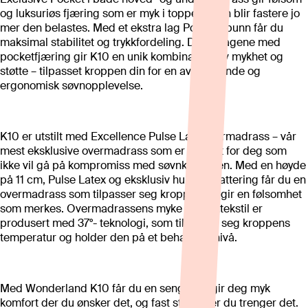
og luksuriøs fjæring som er myk i toppen, men blir fastere jo
mer den belastes. Med et ekstra lag Pocket i bunn får du
maksimal stabilitet og trykkfordeling. De tre lagene med
pocketfjæring gir K10 en unik kombinasjon av mykhet og
støtte – tilpasset kroppen din for en avslappende og
ergonomisk søvnopplevelse.
K10 er utstilt med Excellence Pulse Late overmadrass – vår
mest eksklusive overmadrass som er perfekt for deg som
ikke vil gå på kompromiss med søvnkvaliteten. Med en høyde
på 11 cm, Pulse Latex og eksklusiv hullfibervattering får du en
overmadrass som tilpasser seg kroppen og gir en følsomhet
som merkes. Overmadrassens myke stretchtekstil er
produsert med 37°- teknologi, som tilpasser seg kroppens
temperatur og holder den på et behagelig nivå.
Med Wonderland K10 får du en seng som gir deg myk
komfort der du ønsker det, og fast støtte der du trenger det.