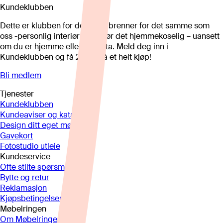
Kundeklubben
Dette er klubben for deg som brenner for det samme som
oss -personlig interiør som gjør det hjemmekoselig – uansett
om du er hjemme eller på hytta. Meld deg inn i
Kundeklubben og få 25%* på et helt kjøp!
Bli medlem
Tjenester
Kundeklubben
Kundeaviser og kataloger
Design ditt eget møbel
Gavekort
Fotostudio utleie
Kundeservice
Ofte stilte spørsmål
Bytte og retur
Reklamasjon
Kjøpsbetingelser
Møbelringen
Om Møbelringen