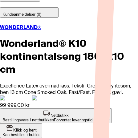
Kundeanmeldelser (0)
WONDERLAND®
Wonderland® K10
kontinentalseng 180x210
cm
Excellence Latex overmadrass. Tekstil Green m/pyntesøm,
ben 13 cm Cone Smoked Oak. Fast/Fast. Pris eks. gavl.
99 999,00 kr
Nettbutikk
Bestillingsvare i nettbutikken
Forventet leveringstid: 4-8 uker
Klikk og hent
Kan bestilles i butikk