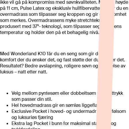
ikke vil gå på kompromiss med søvnkvaliteten. Med en høyde
på 11 cm, Pulse Latex og eksklusiv hullfibervattering får du en
overmadrass som tilpasser seg kroppen og gir en følsomhet
som merkes. Overmadrassens myke stretchtekstil er
produsert med 37°- teknologi, som tilpasser seg kroppens
temperatur og holder den på et behagelig nivå.
Med Wonderland K10 får du en seng som gir deg myk
komfort der du ønsker det, og fast støtte der du trenger det.
Resultatet? Bedre avslapning, roligere søvn og en følelse av
luksus – natt etter natt.
Velg mellom pyntesøm eller dobbeltsøm for et uttrykk
som passer din stil.
Hel hovedmadrass gir en sømløs liggeflate.
Exclusive Pocket i hoved- og undermadrass gir følsom
og luksuriøs fjæring
Ekstra lag Pocket i bunn for maksimal stabilitet og