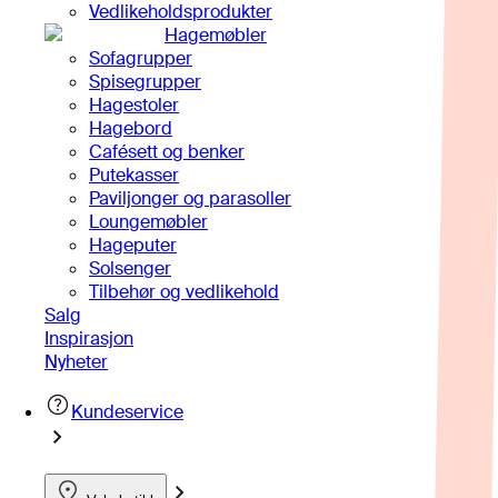
Vedlikeholdsprodukter
Hagemøbler
Sofagrupper
Spisegrupper
Hagestoler
Hagebord
Cafésett og benker
Putekasser
Paviljonger og parasoller
Loungemøbler
Hageputer
Solsenger
Tilbehør og vedlikehold
Salg
Inspirasjon
Nyheter
Kundeservice