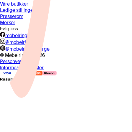
Våre butikker
Ledige stillinger
Presserom
Merker
Følg oss
mobelringen.no
@mobelringen
@mobelringennorge
© Møbelringen
2026
Personvern
Informasjonskapsler