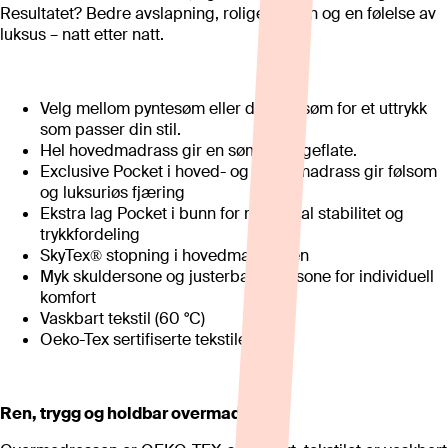
Resultatet? Bedre avslapning, roligere søvn og en følelse av
luksus – natt etter natt.
Velg mellom pyntesøm eller dobbeltsøm for et uttrykk
som passer din stil.
Hel hovedmadrass gir en sømløs liggeflate.
Exclusive Pocket i hoved- og undermadrass gir følsom
og luksuriøs fjæring
Ekstra lag Pocket i bunn for maksimal stabilitet og
trykkfordeling
SkyTex® stopning i hovedmadrassen
Myk skuldersone og justerbar hoftesone for individuell
komfort
Vaskbart tekstil (60 °C)
Oeko-Tex sertifiserte tekstiler
Ren, trygg og holdbar overmadrass