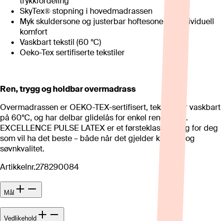
trykkfordeling
SkyTex® stopning i hovedmadrassen
Myk skuldersone og justerbar hoftesone for individuell
komfort
Vaskbart tekstil (60 °C)
Oeko-Tex sertifiserte tekstiler
Ren, trygg og holdbar overmadrass
Overmadrassen er OEKO-TEX-sertifisert, tekstilet er vaskbart
på 60°C, og har delbar glidelås for enkel rengjøring.
EXCELLENCE PULSE LATEX er et førsteklasses valg for deg
som vil ha det beste – både når det gjelder komfort og
søvnkvalitet.
Artikkelnr.
278290084
Mål
Vedlikehold