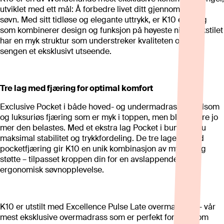
utviklet med ett mål: Å forbedre livet ditt gjennom bedre
søvn. Med sitt tidløse og elegante uttrykk, er K10 en seng
som kombinerer design og funksjon på høyeste nivå. Tekstilet
har en myk struktur som understreker kvaliteten og gir
sengen et eksklusivt utseende.
Tre lag med fjæring for optimal komfort
Exclusive Pocket i både hoved- og undermadrass gir følsom
og luksuriøs fjæring som er myk i toppen, men blir fastere jo
mer den belastes. Med et ekstra lag Pocket i bunn får du
maksimal stabilitet og trykkfordeling. De tre lagene med
pocketfjæring gir K10 en unik kombinasjon av mykhet og
støtte – tilpasset kroppen din for en avslappende og
ergonomisk søvnopplevelse.
K10 er utstilt med Excellence Pulse Late overmadrass – vår
mest eksklusive overmadrass som er perfekt for deg som