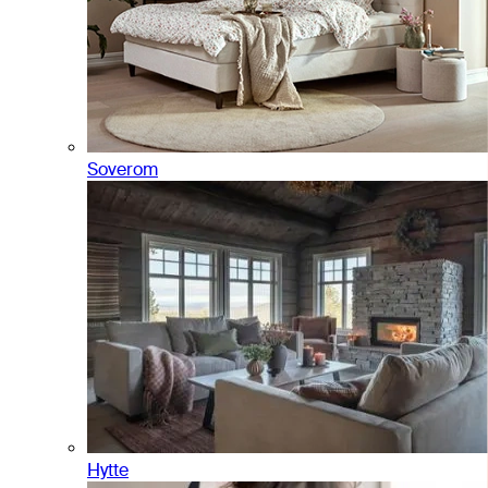
Soverom
Hytte