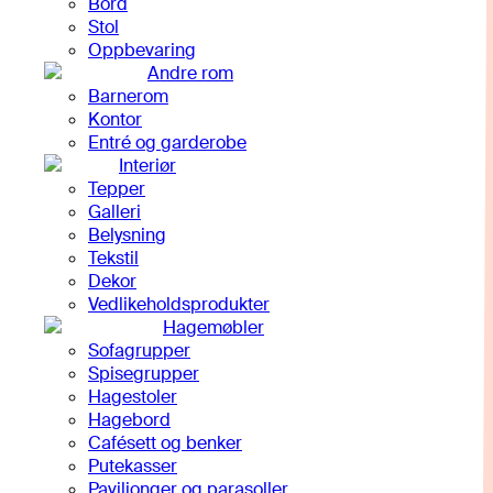
Bord
Stol
Oppbevaring
Andre rom
Barnerom
Kontor
Entré og garderobe
Interiør
Tepper
Galleri
Belysning
Tekstil
Dekor
Vedlikeholdsprodukter
Hagemøbler
Sofagrupper
Spisegrupper
Hagestoler
Hagebord
Cafésett og benker
Putekasser
Paviljonger og parasoller