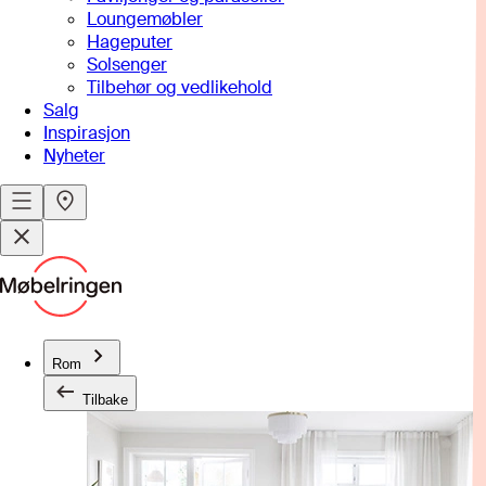
Loungemøbler
Hageputer
Solsenger
Tilbehør og vedlikehold
Salg
Inspirasjon
Nyheter
Rom
Tilbake