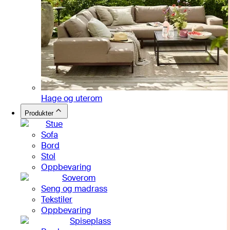
Hage og uterom
Produkter
Stue
Sofa
Bord
Stol
Oppbevaring
Soverom
Seng og madrass
Tekstiler
Oppbevaring
Spiseplass