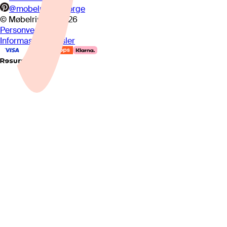
@mobelringennorge
© Møbelringen
2026
Personvern
Informasjonskapsler