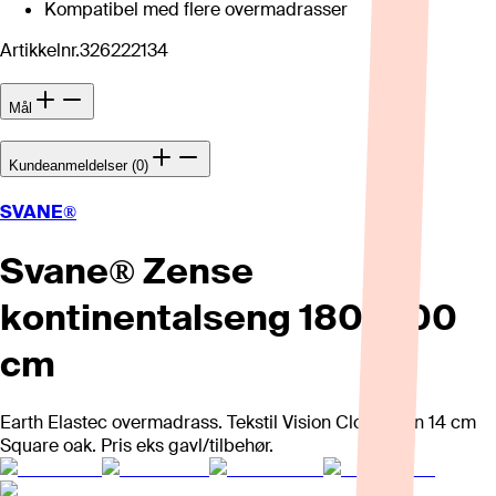
Kompatibel med flere overmadrasser
Artikkelnr.
326222134
Mål
Kundeanmeldelser (0)
SVANE®
Svane® Zense
kontinentalseng 180x200
cm
Earth Elastec overmadrass. Tekstil Vision Cloud, ben 14 cm
Square oak. Pris eks gavl/tilbehør.