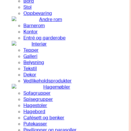
Bord
Stol
Oppbevaring
Andre rom
Barnerom
Kontor
Entré og garderobe
Interiør
Tepper
Galleri
Belysning
Tekstil
Dekor
Vedlikeholdsprodukter
Hagemøbler
Sofagrupper
Spisegrupper
Hagestoler
Hagebord
Cafésett og benker
Putekasser
Paviljonger og parasoller