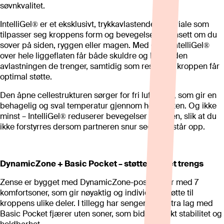
søvnkvalitet.
IntelliGel® er et eksklusivt, trykkavlastende materiale som
tilpasser seg kroppens form og bevegelser – uansett om du
sover på siden, ryggen eller magen. Med 6 cm IntelliGel®
over hele liggeflaten får både skuldre og hofter den
avlastningen de trenger, samtidig som resten av kroppen får
optimal støtte.
Den åpne cellestrukturen sørger for fri luftstrøm, som gir en
behagelig og sval temperatur gjennom hele natten. Og ikke
minst – IntelliGel® reduserer bevegelser i sengen, slik at du
ikke forstyrres dersom partneren snur seg eller står opp.
DynamicZone + Basic Pocket – støtte der det trengs
Zense er bygget med DynamicZone-posefjærer med 7
komfortsoner, som gir nøyaktig og individuell støtte til
kroppens ulike deler. I tillegg har sengen et ekstra lag med
Basic Pocket fjærer uten soner, som bidrar til økt stabilitet og