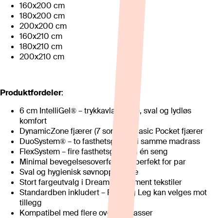
160x200 cm
180x200 cm
200x200 cm
160x210 cm
180x210 cm
200x210 cm
Produktfordeler
:
6 cm IntelliGel® – trykkavlastende, sval og lydløs
komfort
DynamicZone fjærer (7 soner) + Basic Pocket fjærer
DuoSystem® – to fasthetsgrader i samme madrass
FlexSystem – fire fasthetsgrader i én seng
Minimal bevegelsesoverføring – perfekt for par
Sval og hygienisk søvnopplevelse
Stort fargeutvalg i Dream og Moment tekstiler
Standardben inkludert – Floating Leg kan velges mot
tillegg
Kompatibel med flere overmadrasser