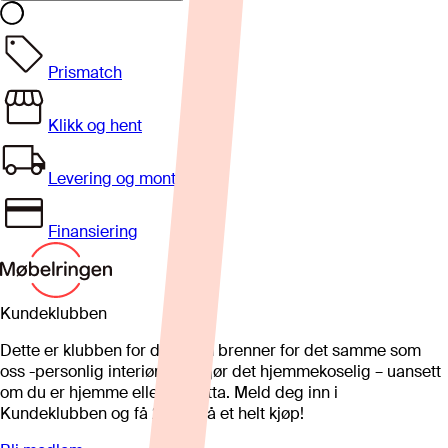
Prismatch
Klikk og hent
Levering og montering
Finansiering
Kundeklubben
Dette er klubben for deg som brenner for det samme som
oss -personlig interiør som gjør det hjemmekoselig – uansett
om du er hjemme eller på hytta. Meld deg inn i
Kundeklubben og få 25%* på et helt kjøp!