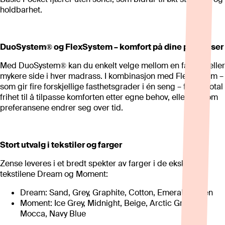
holdbarhet.
DuoSystem® og FlexSystem – komfort på dine premisser
Med DuoSystem® kan du enkelt velge mellom en fastere eller
mykere side i hver madrass. I kombinasjon med FlexSystem –
som gir fire forskjellige fasthetsgrader i én seng – får du total
frihet til å tilpasse komforten etter egne behov, eller dersom
preferansene endrer seg over tid.
Stort utvalg i tekstiler og farger
Zense leveres i et bredt spekter av farger i de eksklusive
tekstilene Dream og Moment:
Dream: Sand, Grey, Graphite, Cotton, Emerald Green
Moment: Ice Grey, Midnight, Beige, Arctic Green,
Mocca, Navy Blue