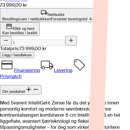
73 999,00 kr
Nettbutikk
Bestillingsvare i nettbutikken
Forventet leveringstid: 4-8 uker
Klikk og hent
Kan bestilles i butikk
Totalpris:
73 999,00 kr
Legg i handlekurv
Finansiering
Levering
Prismatch
Om produktet
Med Svane® IntelliGel® Zense får du det ypperste innen
personlig komfort og moderne søvnteknologi. Denne
kontinentalsengen kombinerer 6 cm IntelliGel® på en hel
liggeflate, avansert fjærteknologi og fleksible
tilpasningsmuligheter – for deg som virkelig vil prioritere