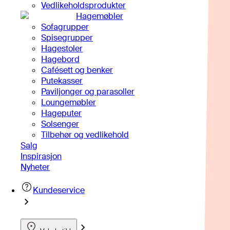
Vedlikeholdsprodukter
Hagemøbler
Sofagrupper
Spisegrupper
Hagestoler
Hagebord
Cafésett og benker
Putekasser
Paviljonger og parasoller
Loungemøbler
Hageputer
Solsenger
Tilbehør og vedlikehold
Salg
Inspirasjon
Nyheter
Kundeservice