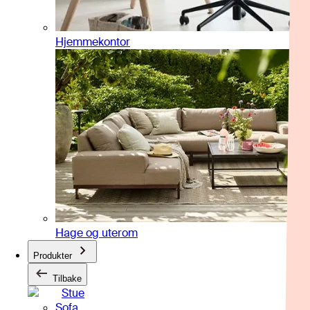
Hjemmekontor
Hage og uterom
Produkter
Tilbake
Stue
Sofa