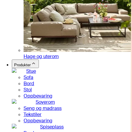
Hage og uterom
Produkter
Stue
Sofa
Bord
Stol
Oppbevaring
Soverom
Seng og madrass
Tekstiler
Oppbevaring
Spiseplass