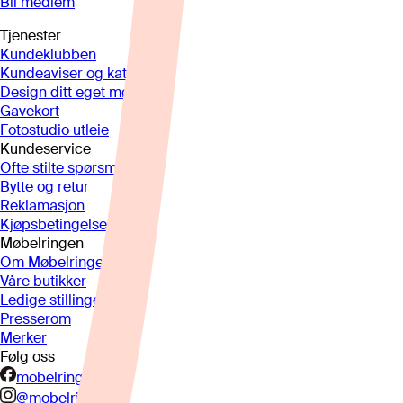
Bli medlem
Tjenester
Kundeklubben
Kundeaviser og kataloger
Design ditt eget møbel
Gavekort
Fotostudio utleie
Kundeservice
Ofte stilte spørsmål
Bytte og retur
Reklamasjon
Kjøpsbetingelser
Møbelringen
Om Møbelringen
Våre butikker
Ledige stillinger
Presserom
Merker
Følg oss
mobelringen.no
@mobelringen