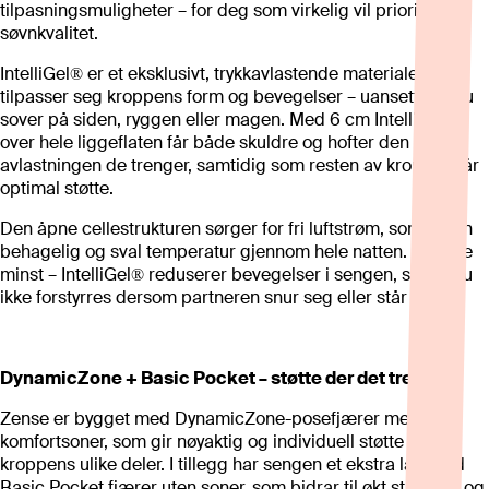
tilpasningsmuligheter – for deg som virkelig vil prioritere
søvnkvalitet.
IntelliGel® er et eksklusivt, trykkavlastende materiale som
tilpasser seg kroppens form og bevegelser – uansett om du
sover på siden, ryggen eller magen. Med 6 cm IntelliGel®
over hele liggeflaten får både skuldre og hofter den
avlastningen de trenger, samtidig som resten av kroppen får
optimal støtte.
Den åpne cellestrukturen sørger for fri luftstrøm, som gir en
behagelig og sval temperatur gjennom hele natten. Og ikke
minst – IntelliGel® reduserer bevegelser i sengen, slik at du
ikke forstyrres dersom partneren snur seg eller står opp.
DynamicZone + Basic Pocket – støtte der det trengs
Zense er bygget med DynamicZone-posefjærer med 7
komfortsoner, som gir nøyaktig og individuell støtte til
kroppens ulike deler. I tillegg har sengen et ekstra lag med
Basic Pocket fjærer uten soner, som bidrar til økt stabilitet og