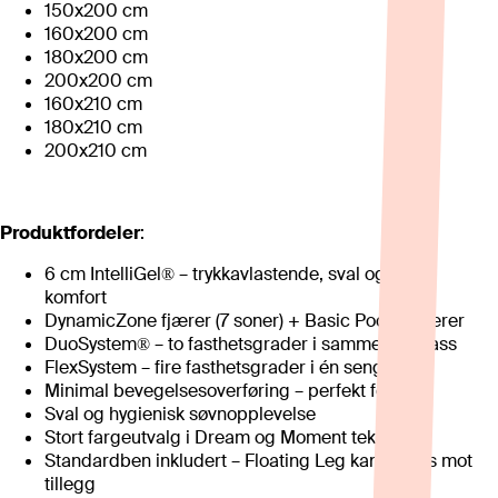
150x200 cm
160x200 cm
180x200 cm
200x200 cm
160x210 cm
180x210 cm
200x210 cm
Produktfordeler
:
6 cm IntelliGel® – trykkavlastende, sval og lydløs
komfort
DynamicZone fjærer (7 soner) + Basic Pocket fjærer
DuoSystem® – to fasthetsgrader i samme madrass
FlexSystem – fire fasthetsgrader i én seng
Minimal bevegelsesoverføring – perfekt for par
Sval og hygienisk søvnopplevelse
Stort fargeutvalg i Dream og Moment tekstiler
Standardben inkludert – Floating Leg kan velges mot
tillegg