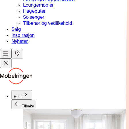
Loungemøbler
Hageputer
Solsenger
Tilbehør og vedlikehold
Salg
Inspirasjon
Nyheter
Rom
Tilbake