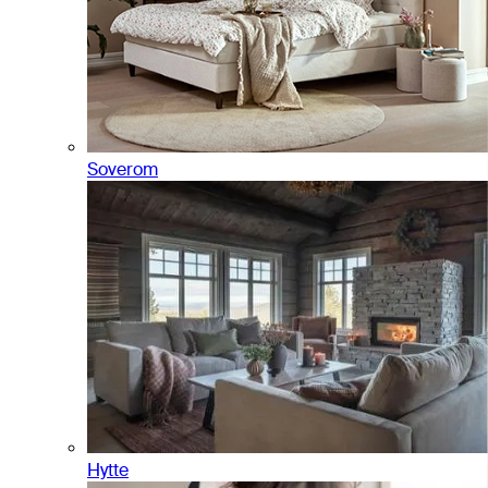
Soverom
Hytte