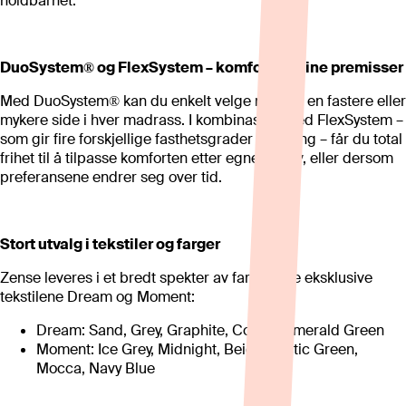
holdbarhet.
DuoSystem® og FlexSystem – komfort på dine premisser
Med DuoSystem® kan du enkelt velge mellom en fastere eller
mykere side i hver madrass. I kombinasjon med FlexSystem –
som gir fire forskjellige fasthetsgrader i én seng – får du total
frihet til å tilpasse komforten etter egne behov, eller dersom
preferansene endrer seg over tid.
Stort utvalg i tekstiler og farger
Zense leveres i et bredt spekter av farger i de eksklusive
tekstilene Dream og Moment:
Dream: Sand, Grey, Graphite, Cotton, Emerald Green
Moment: Ice Grey, Midnight, Beige, Arctic Green,
Mocca, Navy Blue