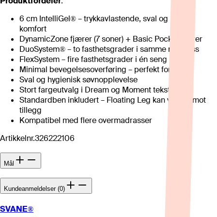
Produktfordeler
:
6 cm IntelliGel® – trykkavlastende, sval og lydløs
komfort
DynamicZone fjærer (7 soner) + Basic Pocket fjærer
DuoSystem® – to fasthetsgrader i samme madrass
FlexSystem – fire fasthetsgrader i én seng
Minimal bevegelsesoverføring – perfekt for par
Sval og hygienisk søvnopplevelse
Stort fargeutvalg i Dream og Moment tekstiler
Standardben inkludert – Floating Leg kan velges mot
tillegg
Kompatibel med flere overmadrasser
Artikkelnr.
326222106
Mål
Kundeanmeldelser (0)
SVANE®