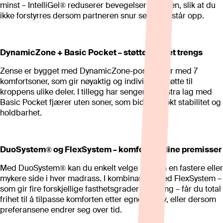
minst – IntelliGel® reduserer bevegelser i sengen, slik at du
ikke forstyrres dersom partneren snur seg eller står opp.
DynamicZone + Basic Pocket – støtte der det trengs
Zense er bygget med DynamicZone-posefjærer med 7
komfortsoner, som gir nøyaktig og individuell støtte til
kroppens ulike deler. I tillegg har sengen et ekstra lag med
Basic Pocket fjærer uten soner, som bidrar til økt stabilitet og
holdbarhet.
DuoSystem® og FlexSystem – komfort på dine premisser
Med DuoSystem® kan du enkelt velge mellom en fastere eller
mykere side i hver madrass. I kombinasjon med FlexSystem –
som gir fire forskjellige fasthetsgrader i én seng – får du total
frihet til å tilpasse komforten etter egne behov, eller dersom
preferansene endrer seg over tid.