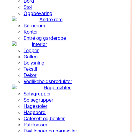
Bord
Stol
Oppbevaring
Andre rom
Barnerom
Kontor
Entré og garderobe
Interiør
Tepper
Galleri
Belysning
Tekstil
Dekor
Vedlikeholdsprodukter
Hagemøbler
Sofagrupper
Spisegrupper
Hagestoler
Hagebord
Cafésett og benker
Putekasser
Paviljonger og parasoller