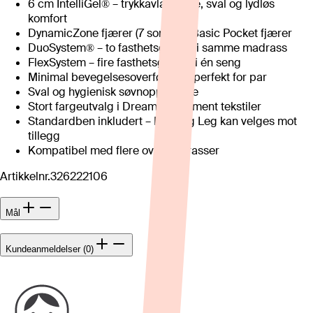
6 cm IntelliGel® – trykkavlastende, sval og lydløs
komfort
DynamicZone fjærer (7 soner) + Basic Pocket fjærer
DuoSystem® – to fasthetsgrader i samme madrass
FlexSystem – fire fasthetsgrader i én seng
Minimal bevegelsesoverføring – perfekt for par
Sval og hygienisk søvnopplevelse
Stort fargeutvalg i Dream og Moment tekstiler
Standardben inkludert – Floating Leg kan velges mot
tillegg
Kompatibel med flere overmadrasser
Artikkelnr.
326222106
Mål
Kundeanmeldelser (0)