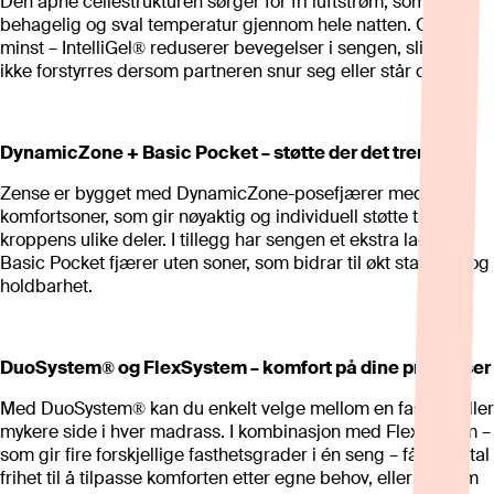
Den åpne cellestrukturen sørger for fri luftstrøm, som gir en
behagelig og sval temperatur gjennom hele natten. Og ikke
minst – IntelliGel® reduserer bevegelser i sengen, slik at du
ikke forstyrres dersom partneren snur seg eller står opp.
DynamicZone + Basic Pocket – støtte der det trengs
Zense er bygget med DynamicZone-posefjærer med 7
komfortsoner, som gir nøyaktig og individuell støtte til
kroppens ulike deler. I tillegg har sengen et ekstra lag med
Basic Pocket fjærer uten soner, som bidrar til økt stabilitet og
holdbarhet.
DuoSystem® og FlexSystem – komfort på dine premisser
Med DuoSystem® kan du enkelt velge mellom en fastere eller
mykere side i hver madrass. I kombinasjon med FlexSystem –
som gir fire forskjellige fasthetsgrader i én seng – får du total
frihet til å tilpasse komforten etter egne behov, eller dersom