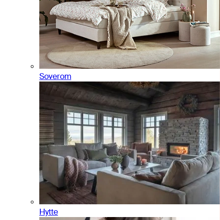
Soverom
Hytte