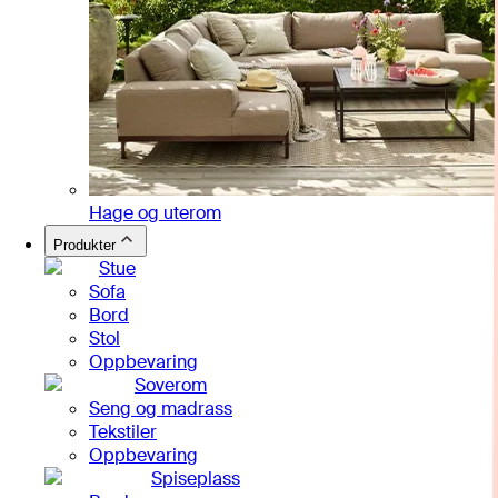
Hage og uterom
Produkter
Stue
Sofa
Bord
Stol
Oppbevaring
Soverom
Seng og madrass
Tekstiler
Oppbevaring
Spiseplass