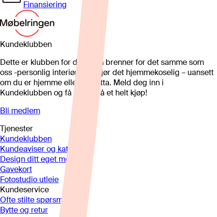
Finansiering
Kundeklubben
Dette er klubben for deg som brenner for det samme som
oss -personlig interiør som gjør det hjemmekoselig – uansett
om du er hjemme eller på hytta. Meld deg inn i
Kundeklubben og få 25%* på et helt kjøp!
Bli medlem
Tjenester
Kundeklubben
Kundeaviser og kataloger
Design ditt eget møbel
Gavekort
Fotostudio utleie
Kundeservice
Ofte stilte spørsmål
Bytte og retur