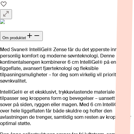
Om produktet
Med Svane® IntelliGel® Zense får du det ypperste innen
personlig komfort og moderne søvnteknologi. Denne
kontinentalsengen kombinerer 6 cm IntelliGel® på en hel
liggeflate, avansert fjærteknologi og fleksible
tilpasningsmuligheter – for deg som virkelig vil prioritere
søvnkvalitet.
IntelliGel® er et eksklusivt, trykkavlastende materiale som
tilpasser seg kroppens form og bevegelser – uansett om du
sover på siden, ryggen eller magen. Med 6 cm IntelliGel®
over hele liggeflaten får både skuldre og hofter den
avlastningen de trenger, samtidig som resten av kroppen får
optimal støtte.