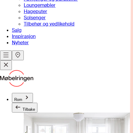
Loungemøbler
Hageputer
Solsenger
Tilbehør og vedlikehold
Salg
Inspirasjon
Nyheter
Rom
Tilbake