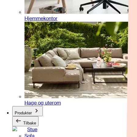
Hjemmekontor
Hage og uterom
Produkter
Tilbake
Stue
Sofa