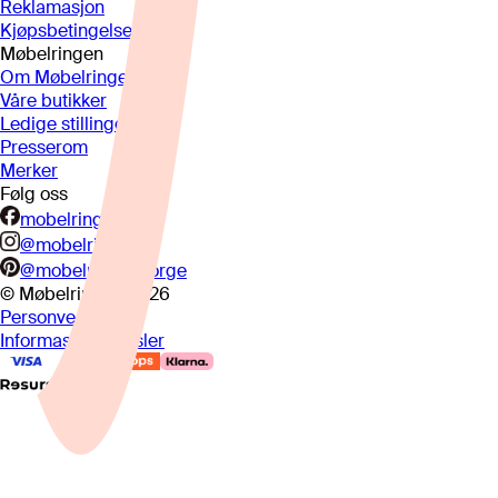
Reklamasjon
Kjøpsbetingelser
Møbelringen
Om Møbelringen
Våre butikker
Ledige stillinger
Presserom
Merker
Følg oss
mobelringen.no
@mobelringen
@mobelringennorge
© Møbelringen
2026
Personvern
Informasjonskapsler