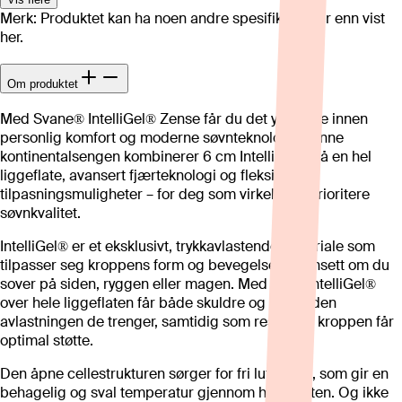
Merk: Produktet kan ha noen andre spesifikasjoner enn vist
her.
Om produktet
Med Svane® IntelliGel® Zense får du det ypperste innen
personlig komfort og moderne søvnteknologi. Denne
kontinentalsengen kombinerer 6 cm IntelliGel® på en hel
liggeflate, avansert fjærteknologi og fleksible
tilpasningsmuligheter – for deg som virkelig vil prioritere
søvnkvalitet.
IntelliGel® er et eksklusivt, trykkavlastende materiale som
tilpasser seg kroppens form og bevegelser – uansett om du
sover på siden, ryggen eller magen. Med 6 cm IntelliGel®
over hele liggeflaten får både skuldre og hofter den
avlastningen de trenger, samtidig som resten av kroppen får
optimal støtte.
Den åpne cellestrukturen sørger for fri luftstrøm, som gir en
behagelig og sval temperatur gjennom hele natten. Og ikke