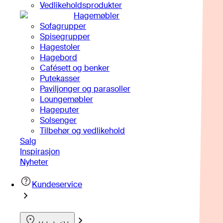
Vedlikeholdsprodukter
Hagemøbler
Sofagrupper
Spisegrupper
Hagestoler
Hagebord
Cafésett og benker
Putekasser
Paviljonger og parasoller
Loungemøbler
Hageputer
Solsenger
Tilbehør og vedlikehold
Salg
Inspirasjon
Nyheter
Kundeservice