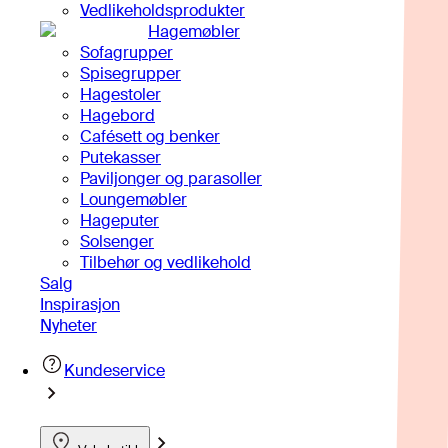
Vedlikeholdsprodukter
Hagemøbler
Sofagrupper
Spisegrupper
Hagestoler
Hagebord
Cafésett og benker
Putekasser
Paviljonger og parasoller
Loungemøbler
Hageputer
Solsenger
Tilbehør og vedlikehold
Salg
Inspirasjon
Nyheter
Kundeservice