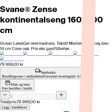
Svane® Zense
kontinentalseng 160x200
cm
Ocean LatexGel overmadrass. Tekstil Moment Ice Grey, ben
14 cm Cone oak. Pris eks gavl/tilbehør.
79 999,00 kr
Nettbutikk
Bestillingsvare i nettbutikken
Forventet leveringstid: 4-8 uker
Klikk og hent
Kan bestilles i butikk
Totalpris:
79 999,00 kr
Legg i handlekurv