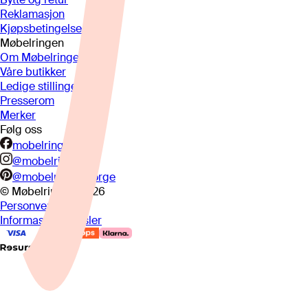
Reklamasjon
Kjøpsbetingelser
Møbelringen
Om Møbelringen
Våre butikker
Ledige stillinger
Presserom
Merker
Følg oss
mobelringen.no
@mobelringen
@mobelringennorge
© Møbelringen
2026
Personvern
Informasjonskapsler