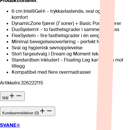
Produktfordeler
:
6 cm IntelliGel® – trykkavlastende, sval og lydløs
komfort
DynamicZone fjærer (7 soner) + Basic Pocket fjærer
DuoSystem® – to fasthetsgrader i samme madrass
FlexSystem – fire fasthetsgrader i én seng
Minimal bevegelsesoverføring – perfekt for par
Sval og hygienisk søvnopplevelse
Stort fargeutvalg i Dream og Moment tekstiler
Standardben inkludert – Floating Leg kan velges mot
tillegg
Kompatibel med flere overmadrasser
Artikkelnr.
326222115
Mål
Kundeanmeldelser (0)
SVANE®