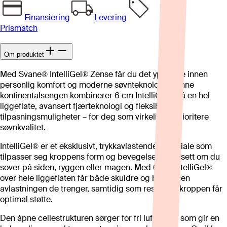
Finansiering
Levering
Prismatch
Om produktet
Med Svane® IntelliGel® Zense får du det ypperste innen
personlig komfort og moderne søvnteknologi. Denne
kontinentalsengen kombinerer 6 cm IntelliGel® på en hel
liggeflate, avansert fjærteknologi og fleksible
tilpasningsmuligheter – for deg som virkelig vil prioritere
søvnkvalitet.
IntelliGel® er et eksklusivt, trykkavlastende materiale som
tilpasser seg kroppens form og bevegelser – uansett om du
sover på siden, ryggen eller magen. Med 6 cm IntelliGel®
over hele liggeflaten får både skuldre og hofter den
avlastningen de trenger, samtidig som resten av kroppen får
optimal støtte.
Den åpne cellestrukturen sørger for fri luftstrøm, som gir en