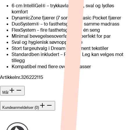
6 cm IntelliGel® – trykkavlastende, sval og lydløs
komfort
DynamicZone fjærer (7 soner) + Basic Pocket fjærer
DuoSystem® – to fasthetsgrader i samme madrass
FlexSystem – fire fasthetsgrader i én seng
Minimal bevegelsesoverføring – perfekt for par
Sval og hygienisk søvnopplevelse
Stort fargeutvalg i Dream og Moment tekstiler
Standardben inkludert – Floating Leg kan velges mot
tillegg
Kompatibel med flere overmadrasser
Artikkelnr.
326222115
Mål
Kundeanmeldelser (0)