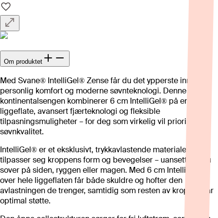
Om produktet
Med Svane® IntelliGel® Zense får du det ypperste innen
personlig komfort og moderne søvnteknologi. Denne
kontinentalsengen kombinerer 6 cm IntelliGel® på en hel
liggeflate, avansert fjærteknologi og fleksible
tilpasningsmuligheter – for deg som virkelig vil prioritere
søvnkvalitet.
IntelliGel® er et eksklusivt, trykkavlastende materiale som
tilpasser seg kroppens form og bevegelser – uansett om du
sover på siden, ryggen eller magen. Med 6 cm IntelliGel®
over hele liggeflaten får både skuldre og hofter den
avlastningen de trenger, samtidig som resten av kroppen får
optimal støtte.