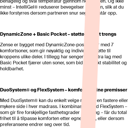
behagelig og sval temperatur gjennom hele natten. Og ikke
minst – IntelliGel® reduserer bevegelser i sengen, slik at du
ikke forstyrres dersom partneren snur seg eller står opp.
DynamicZone + Basic Pocket – støtte der det trengs
Zense er bygget med DynamicZone-posefjærer med 7
komfortsoner, som gir nøyaktig og individuell støtte til
kroppens ulike deler. I tillegg har sengen et ekstra lag med
Basic Pocket fjærer uten soner, som bidrar til økt stabilitet og
holdbarhet.
DuoSystem® og FlexSystem – komfort på dine premisser
Med DuoSystem® kan du enkelt velge mellom en fastere eller
mykere side i hver madrass. I kombinasjon med FlexSystem –
som gir fire forskjellige fasthetsgrader i én seng – får du total
frihet til å tilpasse komforten etter egne behov, eller dersom
preferansene endrer seg over tid.