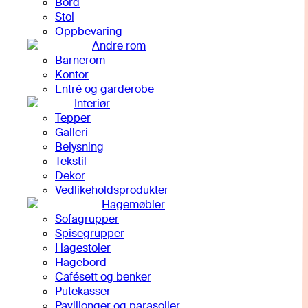
Bord
Stol
Oppbevaring
Andre rom
Barnerom
Kontor
Entré og garderobe
Interiør
Tepper
Galleri
Belysning
Tekstil
Dekor
Vedlikeholdsprodukter
Hagemøbler
Sofagrupper
Spisegrupper
Hagestoler
Hagebord
Cafésett og benker
Putekasser
Paviljonger og parasoller