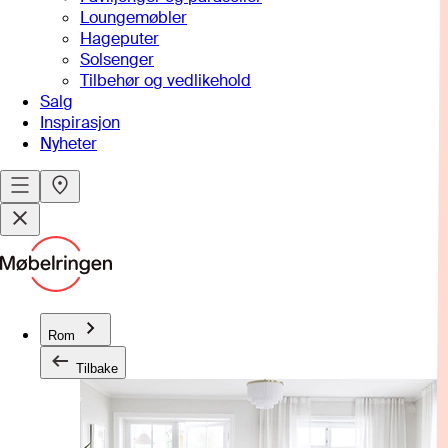
Loungemøbler
Hageputer
Solsenger
Tilbehør og vedlikehold
Salg
Inspirasjon
Nyheter
Rom
Tilbake