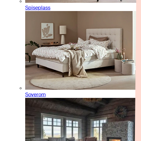
Spiseplass
Soverom