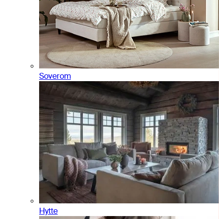
Soverom
Hytte