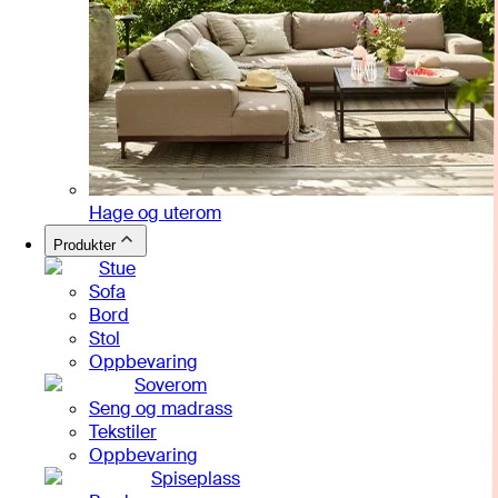
Hage og uterom
Produkter
Stue
Sofa
Bord
Stol
Oppbevaring
Soverom
Seng og madrass
Tekstiler
Oppbevaring
Spiseplass