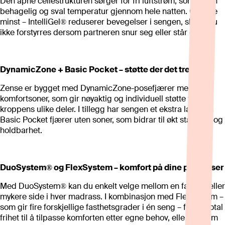
Den åpne cellestrukturen sørger for fri luftstrøm, som gir en
behagelig og sval temperatur gjennom hele natten. Og ikke
minst – IntelliGel® reduserer bevegelser i sengen, slik at du
ikke forstyrres dersom partneren snur seg eller står opp.
DynamicZone + Basic Pocket – støtte der det trengs
Zense er bygget med DynamicZone-posefjærer med 7
komfortsoner, som gir nøyaktig og individuell støtte til
kroppens ulike deler. I tillegg har sengen et ekstra lag med
Basic Pocket fjærer uten soner, som bidrar til økt stabilitet og
holdbarhet.
DuoSystem® og FlexSystem – komfort på dine premisser
Med DuoSystem® kan du enkelt velge mellom en fastere eller
mykere side i hver madrass. I kombinasjon med FlexSystem –
som gir fire forskjellige fasthetsgrader i én seng – får du total
frihet til å tilpasse komforten etter egne behov, eller dersom