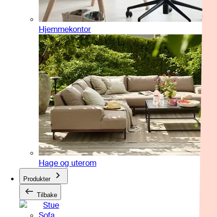
Hjemmekontor
Hage og uterom
Produkter
Tilbake
Stue
Sofa