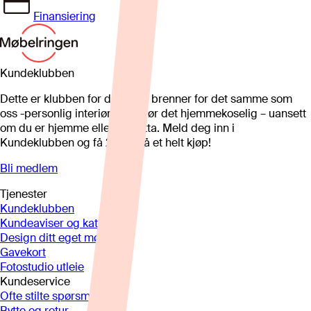
Finansiering
Kundeklubben
Dette er klubben for deg som brenner for det samme som
oss -personlig interiør som gjør det hjemmekoselig – uansett
om du er hjemme eller på hytta. Meld deg inn i
Kundeklubben og få 25%* på et helt kjøp!
Bli medlem
Tjenester
Kundeklubben
Kundeaviser og kataloger
Design ditt eget møbel
Gavekort
Fotostudio utleie
Kundeservice
Ofte stilte spørsmål
Bytte og retur