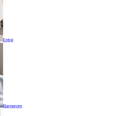
Entré
Barnerom