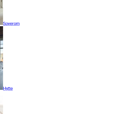
Soverom
Hytte