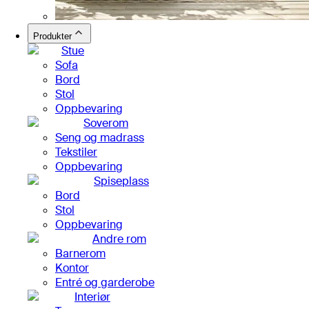
Produkter
Stue
Sofa
Bord
Stol
Oppbevaring
Soverom
Seng og madrass
Tekstiler
Oppbevaring
Spiseplass
Bord
Stol
Oppbevaring
Andre rom
Barnerom
Kontor
Entré og garderobe
Interiør