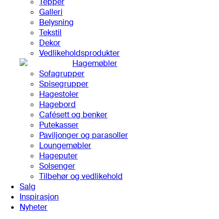
Tepper
Galleri
Belysning
Tekstil
Dekor
Vedlikeholdsprodukter
Hagemøbler
Sofagrupper
Spisegrupper
Hagestoler
Hagebord
Cafésett og benker
Putekasser
Paviljonger og parasoller
Loungemøbler
Hageputer
Solsenger
Tilbehør og vedlikehold
Salg
Inspirasjon
Nyheter