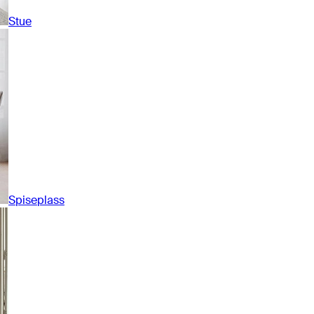
Stue
Spiseplass