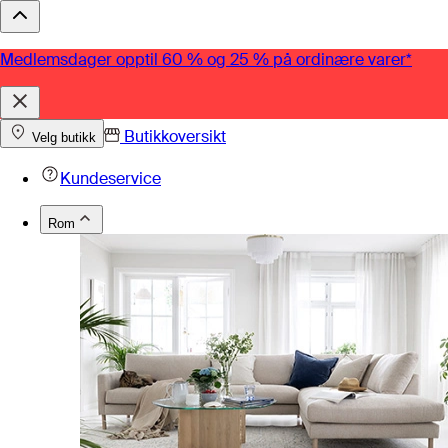
Medlemsdager opptil 60 % og 25 % på ordinære varer*
Butikkoversikt
Velg butikk
Kundeservice
Rom