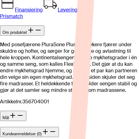
Finansiering
Levering
Prismatch
Om produktet
Med posefjærene PluraSone Plus har mykere fjærer under
skuldre og hofter, og sørger for god støtte og avlastning til
hele kroppen. Kontinentalsengen har fire mykhetsgrader i én
og samme seng, som kalles FlexSystem. Det gjør at du kan
endre mykhetsgrad hjemme, og er dere et par kan partneren
din velge sin egen mykhetsgrad. På innsiden skjuler det seg
fire madrasser. Et heldekkende trekk holder sengen stabil og
gjør at det samler seg mindre støv mellom madrassene.
Artikkelnr.
356704001
Mål
Kundeanmeldelser (0)