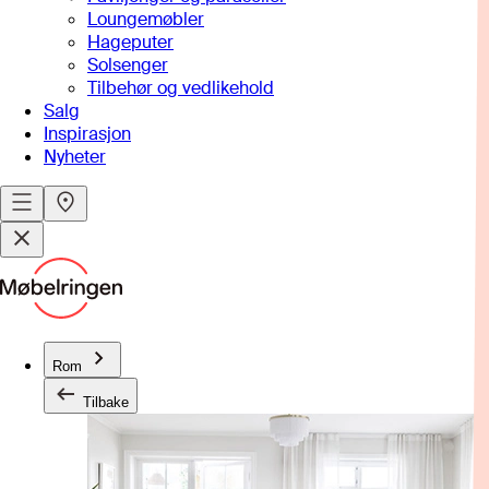
Loungemøbler
Hageputer
Solsenger
Tilbehør og vedlikehold
Salg
Inspirasjon
Nyheter
Rom
Tilbake