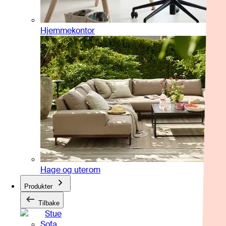
Hjemmekontor
Hage og uterom
Produkter
Tilbake
Stue
Sofa