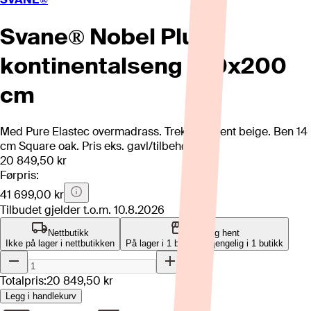
Svane® Nobel Plus
kontinentalseng 180x200
cm
Med Pure Elastec overmadrass. Trekk Moment beige. Ben 14
cm Square oak. Pris eks. gavl/tilbehør.
20 849,50 kr
Førpris:
41 699,00 kr
Tilbudet gjelder t.o.m.
10.8.2026
Nettbutikk
Klikk og hent
Ikke på lager i nettbutikken
På lager i 1 butikk
Tilgjengelig i
1
butikk
Totalpris:
20 849,50 kr
Legg i handlekurv