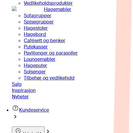
Vedlikeholdsprodukter
Hagemøbler
Sofagrupper
Spisegrupper
Hagestoler
Hagebord
Cafésett og benker
Putekasser
Paviljonger og parasoller
Loungemøbler
Hageputer
Solsenger
Tilbehør og vedlikehold
Salg
Inspirasjon
Nyheter
Kundeservice