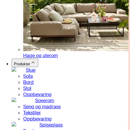
Hage og uterom
Produkter
Stue
Sofa
Bord
Stol
Oppbevaring
Soverom
Seng og madrass
Tekstiler
Oppbevaring
Spiseplass