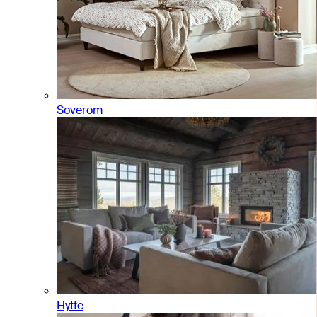
Soverom
Hytte