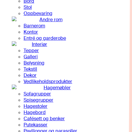
Bord
Stol
Oppbevaring
Andre rom
Barnerom
Kontor
Entré og garderobe
Interiør
Tepper
Galleri
Belysning
Tekstil
Dekor
Vedlikeholdsprodukter
Hagemøbler
Sofagrupper
Spisegrupper
Hagestoler
Hagebord
Cafésett og benker
Putekasser
Paviljonger og parasoller