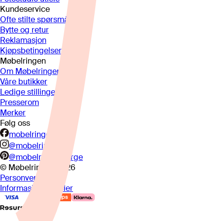
Kundeservice
Ofte stilte spørsmål
Bytte og retur
Reklamasjon
Kjøpsbetingelser
Møbelringen
Om Møbelringen
Våre butikker
Ledige stillinger
Presserom
Merker
Følg oss
mobelringen.no
@mobelringen
@mobelringennorge
© Møbelringen
2026
Personvern
Informasjonskapsler