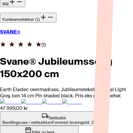
Mål
Kundeanmeldelser (1)
SVANE®
(
1
)
Svane® Jubileumsseng
150x200 cm
Earth Elastec overmadrass. Jubileumstekstil Mineral Light
Grey, ben 14 cm Pin shaded black. Pris eks gavl/tilbehør.
47 999,00 kr
Nettbutikk
Bestillingsvare i nettbutikken
Forventet leveringstid: 2-4 uker
Klikk og hent