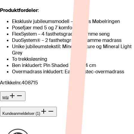
Produktfordeler
:
Eksklusiv jubileumsmodell – kun hos Møbelringen
Posefjær med 5 og 7 komfortsoner
FlexSystem – 4 fasthetsgrader i samme seng
DuoSystem® – 2 fasthetsgrader i samme madrass
Unike jubileumstekstil: Mineral Nature og Mineral Light
Grey
To trekksløsning
Ben inkludert: Pin Shaded Black 14 cm
Overmadrass inkludert: Earth Elastec-overmadrass
Artikkelnr.
408715
Mål
Kundeanmeldelser (1)