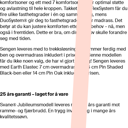
komfortsoner og ett med 7 komfortsoner – for optimal støtte
og avlastning til hele kroppen. Takket være FlexSystem får du
fire ulike fasthetsgrader i én og samme seng, mens
DuoSystem® gir deg to fasthetsgrader i hver madrass. Det
betyr at du kan justere komforten etter dine behov – nå, men
også i fremtiden. Dette er bra, om dine behov skulle forandre
seg med tiden.
Sengen leveres med to trekksløsning og kommer ferdig med
ben og overmadrass inkludert i prisen. På denne modellen
får du ikke noen valg, de har vi gjort for deg! Sengen leveres
med Earth Elastec 7 cm overmadrass og 14 cm Pin Shaded
Black-ben eller 14 cm Pin Oak inkludert i prisen.
25 års garanti – laget for å vare
Svane® Jubileumsmodell leveres med 25 års garanti mot
ramme- og fjærbrudd. En trygg investering i mange års
kvalitetssøvn.