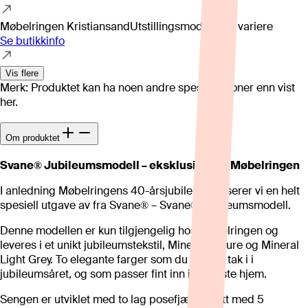
Møbelringen Kristiansand
Utstillingsmodell kan variere
Se butikkinfo
Vis flere
Merk: Produktet kan ha noen andre spesifikasjoner enn vist
her.
Om produktet
Svane® Jubileumsmodell – eksklusivt hos Møbelringen
I anledning Møbelringens 40-årsjubileum lanserer vi en helt
spesiell utgave av fra Svane® – Svane® Jubileumsmodell.
Denne modellen er kun tilgjengelig hos Møbelringen og
leveres i et unikt jubileumstekstil, Mineral Nature og Mineral
Light Grey. To elegante farger som du kun får tak i i
jubileumsåret, og som passer fint inn i de fleste hjem.
Sengen er utviklet med to lag posefjærer – ett med 5