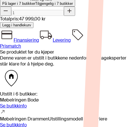
På lager i 7 butikker
Tilgjengelig i
7
butikker
Totalpris:
47 999,00 kr
Legg i handlekurv
Finansiering
Levering
Prismatch
Se produktet før du kjøper
Denne varen er utstilt i butikkene nedenfor. Våre fageksperter
står klare for å hjelpe deg.
Utstilt i
6
butikker
:
Møbelringen Bodø
Se butikkinfo
Møbelringen Drammen
Utstillingsmodell kan variere
Se butikkinfo