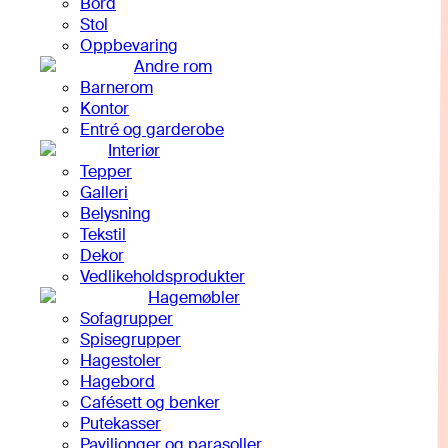
Bord
Stol
Oppbevaring
Andre rom
Barnerom
Kontor
Entré og garderobe
Interiør
Tepper
Galleri
Belysning
Tekstil
Dekor
Vedlikeholdsprodukter
Hagemøbler
Sofagrupper
Spisegrupper
Hagestoler
Hagebord
Cafésett og benker
Putekasser
Paviljonger og parasoller