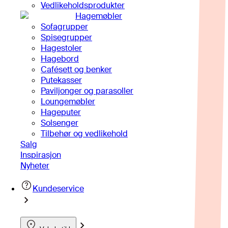
Vedlikeholdsprodukter
Hagemøbler
Sofagrupper
Spisegrupper
Hagestoler
Hagebord
Cafésett og benker
Putekasser
Paviljonger og parasoller
Loungemøbler
Hageputer
Solsenger
Tilbehør og vedlikehold
Salg
Inspirasjon
Nyheter
Kundeservice