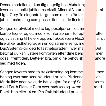
Denne modellen er kun tilgjengelig hos Møbelringen og
leveres i et unikt jubileumstekstil, Mineral Nature og Mineral
Light Grey. To elegante farger som du kun får tak i i
jubileumsåret, og som passer fint inn i de fleste hjem.
Sengen er utviklet med to lag posefjærer – ett med 5
komfortsoner og ett med 7 komfortsoner – for optimal støtte
og avlastning til hele kroppen. Takket være FlexSystem får du
fire ulike fasthetsgrader i én og samme seng, mens
DuoSystem® gir deg to fasthetsgrader i hver madrass. Det
betyr at du kan justere komforten etter dine behov – nå, men
også i fremtiden. Dette er bra, om dine behov skulle forandre
seg med tiden.
Sengen leveres med to trekksløsning og kommer ferdig med
ben og overmadrass inkludert i prisen. På denne modellen
får du ikke noen valg, de har vi gjort for deg! Sengen leveres
med Earth Elastec 7 cm overmadrass og 14 cm Pin Shaded
Black-ben eller 14 cm Pin Oak inkludert i prisen.