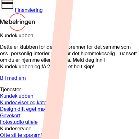
Finansiering
Kundeklubben
Dette er klubben for deg som brenner for det samme som
oss -personlig interiør som gjør det hjemmekoselig – uansett
om du er hjemme eller på hytta. Meld deg inn i
Kundeklubben og få 25%* på et helt kjøp!
Bli medlem
Tjenester
Kundeklubben
Kundeaviser og kataloger
Design ditt eget møbel
Gavekort
Fotostudio utleie
Kundeservice
Ofte stilte spørsmål