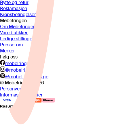
Bytte og retur
Reklamasjon
Kjøpsbetingelser
Møbelringen
Om Møbelringen
Våre butikker
Ledige stillinger
Presserom
Merker
Følg oss
mobelringen.no
@mobelringen
@mobelringennorge
© Møbelringen
2026
Personvern
Informasjonskapsler