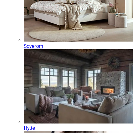
Soverom
Hytte