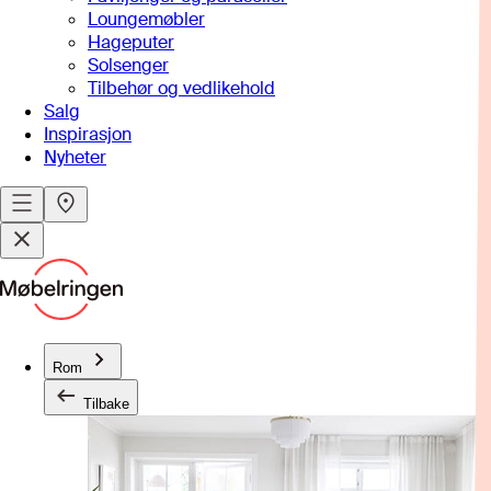
Loungemøbler
Hageputer
Solsenger
Tilbehør og vedlikehold
Salg
Inspirasjon
Nyheter
Rom
Tilbake