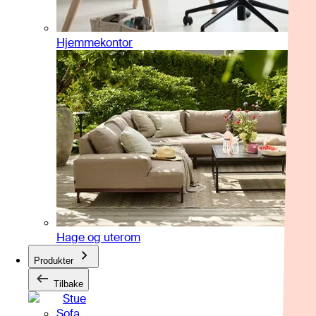
Hjemmekontor
Hage og uterom
Produkter
Tilbake
Stue
Sofa