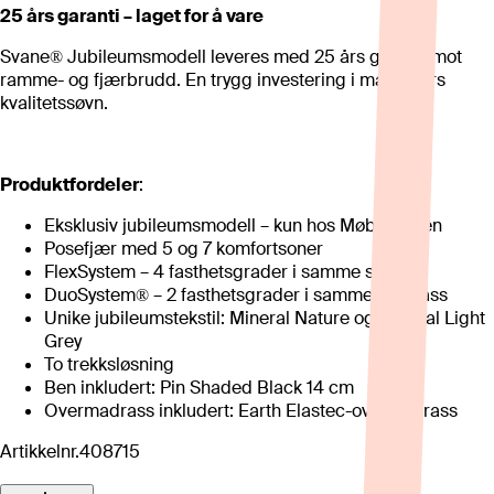
25 års garanti – laget for å vare
Svane® Jubileumsmodell leveres med 25 års garanti mot
ramme- og fjærbrudd. En trygg investering i mange års
kvalitetssøvn.
Produktfordeler
:
Eksklusiv jubileumsmodell – kun hos Møbelringen
Posefjær med 5 og 7 komfortsoner
FlexSystem – 4 fasthetsgrader i samme seng
DuoSystem® – 2 fasthetsgrader i samme madrass
Unike jubileumstekstil: Mineral Nature og Mineral Light
Grey
To trekksløsning
Ben inkludert: Pin Shaded Black 14 cm
Overmadrass inkludert: Earth Elastec-overmadrass
Artikkelnr.
408715