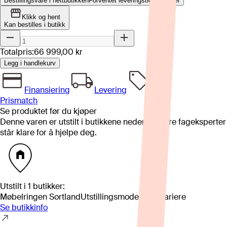
Bestillingsvare i nettbutikken
Forventet leveringstid: 4-8 uker
Klikk og hent
Kan bestilles i butikk
Totalpris:
66 999,00 kr
Legg i handlekurv
Finansiering
Levering
Prismatch
Se produktet før du kjøper
Denne varen er utstilt i butikkene nedenfor. Våre fageksperter
står klare for å hjelpe deg.
Utstilt i
1
butikker
:
Møbelringen Sortland
Utstillingsmodell kan variere
Se butikkinfo