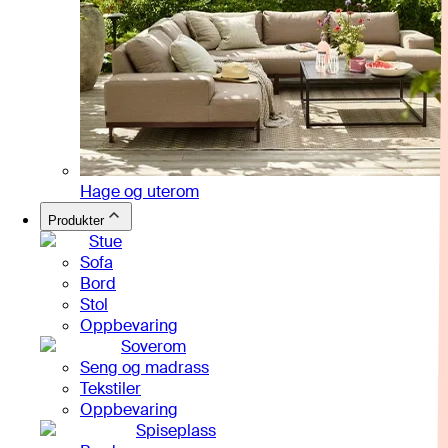
Hage og uterom
Produkter
Stue
Sofa
Bord
Stol
Oppbevaring
Soverom
Seng og madrass
Tekstiler
Oppbevaring
Spiseplass