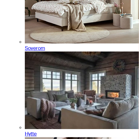
Soverom
Hytte