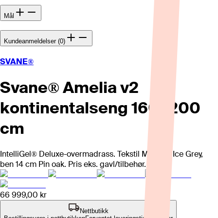
Mål
Kundeanmeldelser (0)
SVANE®
Svane® Amelia v2
kontinentalseng 160x200
cm
IntelliGel® Deluxe-overmadrass. Tekstil Moment Ice Grey,
ben 14 cm Pin oak. Pris eks. gavl/tilbehør.
66 999,00 kr
Nettbutikk