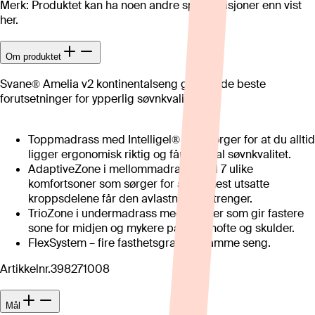
Merk: Produktet kan ha noen andre spesifikasjoner enn vist
her.
Om produktet
Svane® Amelia v2 kontinentalseng gir deg de beste
forutsetninger for ypperlig søvnkvalitet.
Toppmadrass med Intelligel® som sørger for at du alltid
ligger ergonomisk riktig og får optimal søvnkvalitet.
AdaptiveZone i mellommadrass med 7 ulike
komfortsoner som sørger for at de mest utsatte
kroppsdelene får den avlastning de trenger.
TrioZone i undermadrass med 3 soner som gir fastere
sone for midjen og mykere parti for hofte og skulder.
FlexSystem – fire fasthetsgrader i samme seng.
Artikkelnr.
398271008
Mål