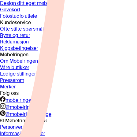
Design ditt eget møbel
Gavekort
Fotostudio utleie
Kundeservice
Ofte stilte spørsmål
Bytte og retur
Reklamasjon
Kjøpsbetingelser
Møbelringen
Om Møbelringen
Våre butikker
Ledige stillinger
Presserom
Merker
Følg oss
mobelringen.no
@mobelringen
@mobelringennorge
© Møbelringen
2026
Personvern
Informasjonskapsler