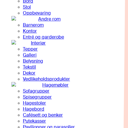
Bord
Stol
Oppbevaring
Andre rom
Barnerom
Kontor
Entré og garderobe
Interiør
Tepper
Galleri
Belysning
Tekstil
Dekor
Vedlikeholdsprodukter
Hagemøbler
Sofagrupper
Spisegrupper
Hagestoler
Hagebord
Cafésett og benker
Putekasser
Paviljonger og parasoller