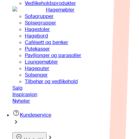
Vedlikeholdsprodukter
Hagemøbler
Sofagrupper
Spisegrupper
Hagestoler
Hagebord
Cafésett og benker
Putekasser
Paviljonger og parasoller
Loungemøbler
Hageputer
Solsenger
Tilbehør og vedlikehold
Salg
Inspirasjon
Nyheter
Kundeservice