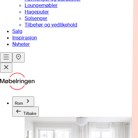
Loungemøbler
Hageputer
Solsenger
Tilbehør og vedlikehold
Salg
Inspirasjon
Nyheter
Rom
Tilbake