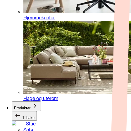
Hjemmekontor
Hage og uterom
Produkter
Tilbake
Stue
Sofa