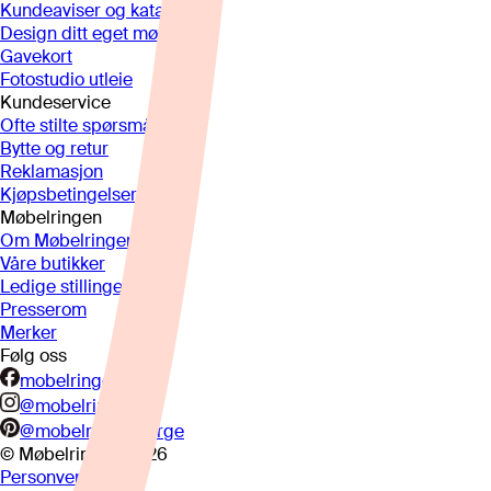
Kundeaviser og kataloger
Design ditt eget møbel
Gavekort
Fotostudio utleie
Kundeservice
Ofte stilte spørsmål
Bytte og retur
Reklamasjon
Kjøpsbetingelser
Møbelringen
Om Møbelringen
Våre butikker
Ledige stillinger
Presserom
Merker
Følg oss
mobelringen.no
@mobelringen
@mobelringennorge
© Møbelringen
2026
Personvern