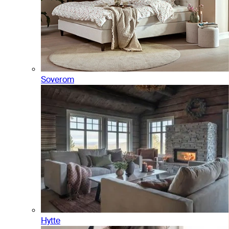
Soverom
Hytte