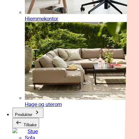
Hjemmekontor
Hage og uterom
Produkter
Tilbake
Stue
Sofa