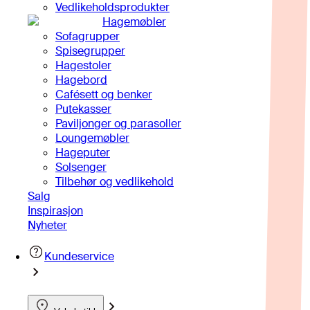
Vedlikeholdsprodukter
Hagemøbler
Sofagrupper
Spisegrupper
Hagestoler
Hagebord
Cafésett og benker
Putekasser
Paviljonger og parasoller
Loungemøbler
Hageputer
Solsenger
Tilbehør og vedlikehold
Salg
Inspirasjon
Nyheter
Kundeservice