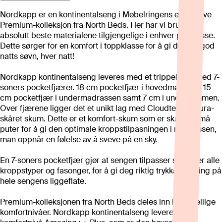
Nordkapp er en kontinentalseng i Møbelringens eksklusive
Premium-kolleksjon fra North Beds. Her har vi brukt de
absolutt beste materialene tilgjengelige i enhver prisklasse.
Dette sørger for en komfort i toppklasse for å gi deg en god
natts søvn, hver natt!
Nordkapp kontinentalseng leveres med et trippelt lag med 7-
soners pocketfjærer. 18 cm pocketfjær i hovedmadrass, 15
cm pocketfjær i undermadrassen samt 7 cm i underrammen.
Over fjærene ligger det et unikt lag med Cloudtex Contura-
skåret skum. Dette er et komfort-skum som er skåret i små
puter for å gi den optimale kroppstilpasningen i madrassen,
man oppnår en følelse av å sveve på en sky.
En 7-soners pocketfjær gjør at sengen tilpasser seg etter alle
kroppstyper og fasonger, for å gi deg riktig trykkavlastning på
hele sengens liggeflate.
Premium-kolleksjonen fra North Beds deles inn i forskjellige
komfortnivåer. Nordkapp kontinentalseng leveres i