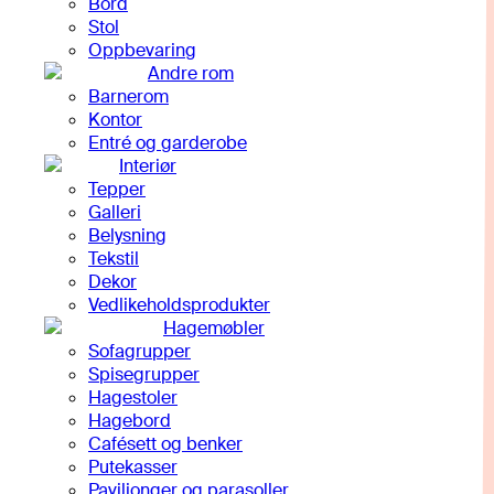
Bord
Stol
Oppbevaring
Andre rom
Barnerom
Kontor
Entré og garderobe
Interiør
Tepper
Galleri
Belysning
Tekstil
Dekor
Vedlikeholdsprodukter
Hagemøbler
Sofagrupper
Spisegrupper
Hagestoler
Hagebord
Cafésett og benker
Putekasser
Paviljonger og parasoller