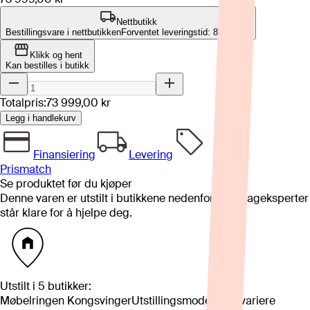
Nettbutikk
Bestillingsvare i nettbutikken
Forventet leveringstid: 8-12 uker
Klikk og hent
Kan bestilles i butikk
Totalpris:
73 999,00 kr
Legg i handlekurv
Finansiering
Levering
Prismatch
Se produktet før du kjøper
Denne varen er utstilt i butikkene nedenfor. Våre fageksperter
står klare for å hjelpe deg.
Utstilt i
5
butikker
:
Møbelringen Kongsvinger
Utstillingsmodell kan variere