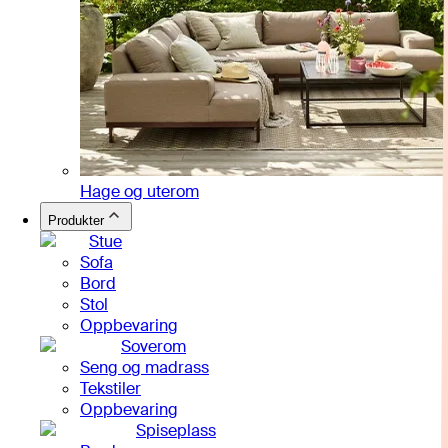
Hage og uterom
Produkter
Stue
Sofa
Bord
Stol
Oppbevaring
Soverom
Seng og madrass
Tekstiler
Oppbevaring
Spiseplass