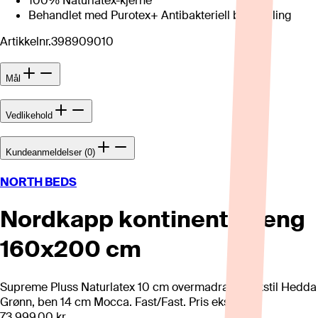
100% Naturlatex-kjerne
Behandlet med Purotex+ Antibakteriell behandling
Artikkelnr.
398909010
Mål
Vedlikehold
Kundeanmeldelser (0)
NORTH BEDS
Nordkapp kontinentalseng
160x200 cm
Supreme Pluss Naturlatex 10 cm overmadrass. Tekstil Hedda
Grønn, ben 14 cm Mocca. Fast/Fast. Pris eks. gavl.
73 999,00 kr