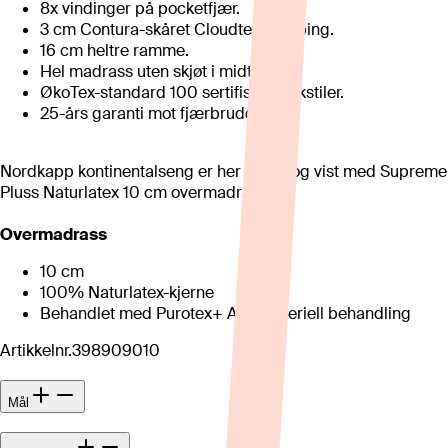
8x vindinger på pocketfjær.
3 cm Contura-skåret Cloudtex-stopping.
16 cm heltre ramme.
Hel madrass uten skjøt i midten.
ØkoTex-standard 100 sertifiserte tekstiler.
25-års garanti mot fjærbrudd.
Nordkapp kontinentalseng er her priset og vist med Supreme
Pluss Naturlatex 10 cm overmadrass.
Overmadrass
10 cm
100% Naturlatex-kjerne
Behandlet med Purotex+ Antibakteriell behandling
Artikkelnr.
398909010
Mål