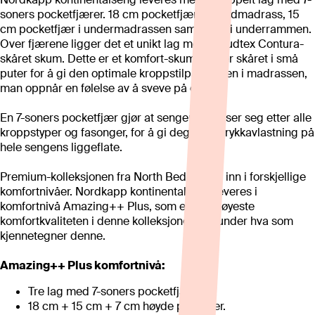
soners pocketfjærer. 18 cm pocketfjær i hovedmadrass, 15
cm pocketfjær i undermadrassen samt 7 cm i underrammen.
Over fjærene ligger det et unikt lag med Cloudtex Contura-
skåret skum. Dette er et komfort-skum som er skåret i små
puter for å gi den optimale kroppstilpasningen i madrassen,
man oppnår en følelse av å sveve på en sky.
En 7-soners pocketfjær gjør at sengen tilpasser seg etter alle
kroppstyper og fasonger, for å gi deg riktig trykkavlastning på
hele sengens liggeflate.
Premium-kolleksjonen fra North Beds deles inn i forskjellige
komfortnivåer. Nordkapp kontinentalseng leveres i
komfortnivå Amazing++ Plus, som er den høyeste
komfortkvaliteten i denne kolleksjonen. Se under hva som
kjennetegner denne.
Amazing++ Plus komfortnivå:
Tre lag med 7-soners pocketfjærer.
18 cm + 15 cm + 7 cm høyde på fjærer.