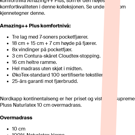
komfortnivå Amazing++ Plus, som er den høyeste
komfortkvaliteten i denne kolleksjonen. Se under hva som
kjennetegner denne.
Amazing++ Plus komfortnivå:
Tre lag med 7-soners pocketfjærer.
18 cm + 15 cm + 7 cm høyde på fjærer.
8x vindinger på pocketfjær.
3 cm Contura-skåret Cloudtex-stopping.
16 cm heltre ramme.
Hel madrass uten skjøt i midten.
ØkoTex-standard 100 sertifiserte tekstiler.
25-års garanti mot fjærbrudd.
Nordkapp kontinentalseng er her priset og vist med Supreme
Pluss Naturlatex 10 cm overmadrass.
Overmadrass
10 cm