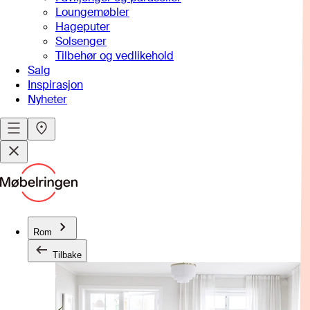
Loungemøbler
Hageputer
Solsenger
Tilbehør og vedlikehold
Salg
Inspirasjon
Nyheter
Rom
Tilbake