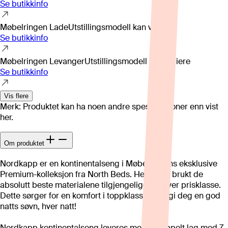
Se butikkinfo
Møbelringen Lade
Utstillingsmodell kan variere
Se butikkinfo
Møbelringen Levanger
Utstillingsmodell kan variere
Se butikkinfo
Vis flere
Merk: Produktet kan ha noen andre spesifikasjoner enn vist
her.
Om produktet
Nordkapp er en kontinentalseng i Møbelringens eksklusive
Premium-kolleksjon fra North Beds. Her har vi brukt de
absolutt beste materialene tilgjengelige i enhver prisklasse.
Dette sørger for en komfort i toppklasse for å gi deg en god
natts søvn, hver natt!
Nordkapp kontinentalseng leveres med et trippelt lag med 7-