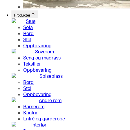
Produkter
Stue
Sofa
Bord
Stol
Oppbevaring
Soverom
Seng og madrass
Tekstiler
Oppbevaring
Spiseplass
Bord
Stol
Oppbevaring
Andre rom
Barnerom
Kontor
Entré og garderobe
Interiør