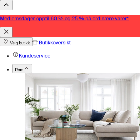
Medlemsdager opptil 60 % og 25 % på ordinære varer*
Butikkoversikt
Velg butikk
Kundeservice
Rom