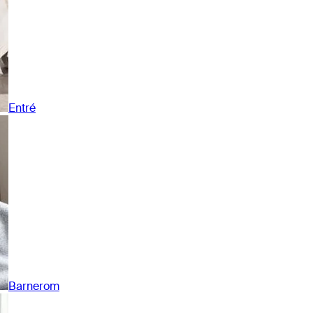
Entré
Barnerom