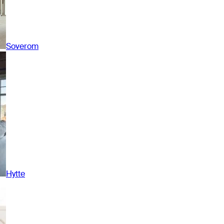
Soverom
Hytte