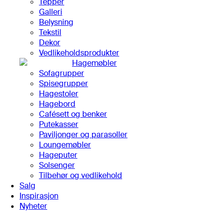
Tepper
Galleri
Belysning
Tekstil
Dekor
Vedlikeholdsprodukter
Hagemøbler
Sofagrupper
Spisegrupper
Hagestoler
Hagebord
Cafésett og benker
Putekasser
Paviljonger og parasoller
Loungemøbler
Hageputer
Solsenger
Tilbehør og vedlikehold
Salg
Inspirasjon
Nyheter