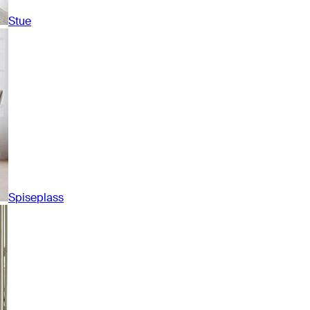
Stue
Spiseplass