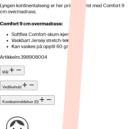
Lyngen kontinentalseng er her priset og vist med Comfort 9
cm overmadrass.
Comfort 9 cm overmadrass:
Softflex Comfort-skum-kjerne.
Vaskbart Jersey stretch-tekstil.
Kan vaskes på opptil 60 grader.
Artikkelnr.
398908004
Mål
Vedlikehold
Kundeanmeldelser (0)