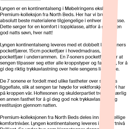
Lyngen er en kontinentalseng i Møbelringens eksklusive
Premium-kolleksjon fra North Beds. Her har vi brukt de
absolutt beste materialene tilgjengelige i enhver prisklasse.
Dette sørger for en komfort i toppklasse, altfor å gi deg en
god natts søvn, hver natt!
Lyngen kontinentalseng leveres med et dobbelt lag 7-soners
pocketfjærer. 15cm pocketfjær i hovedmadrass, 15cm
pocketfjær i underrammen. En 7-soners pocketfjær gjør at
sengen tilpasser seg etter alle kroppstyper og fasonger, for å
gi deg riktig trykkavlastning over hele sengens liggeflate.
De 7 sonene er fordelt med ulike fastheter over sengens
liggeflate, slik at sengen tar høyde for vektforskjellene vi har
på kroppen vår. Hoftesonen og skulderpartiet trenger særlig
en annen fasthet for å gi deg god nok trykkavlastning og
restitusjon gjennom natten.
Premium-kolleksjonen fra North Beds deles inn i forskjellige
komfortnivåer. Lyngen kontinentalseng leveres i komfortnivå