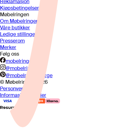
Reklamasjon
Kjøpsbetingelser
Møbelringen
Om Møbelringen
Våre butikker
Ledige stillinger
Presserom
Merker
Følg oss
mobelringen.no
@mobelringen
@mobelringennorge
© Møbelringen
2026
Personvern
Informasjonskapsler