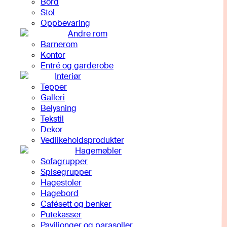
Bord
Stol
Oppbevaring
Andre rom
Barnerom
Kontor
Entré og garderobe
Interiør
Tepper
Galleri
Belysning
Tekstil
Dekor
Vedlikeholdsprodukter
Hagemøbler
Sofagrupper
Spisegrupper
Hagestoler
Hagebord
Cafésett og benker
Putekasser
Paviljonger og parasoller