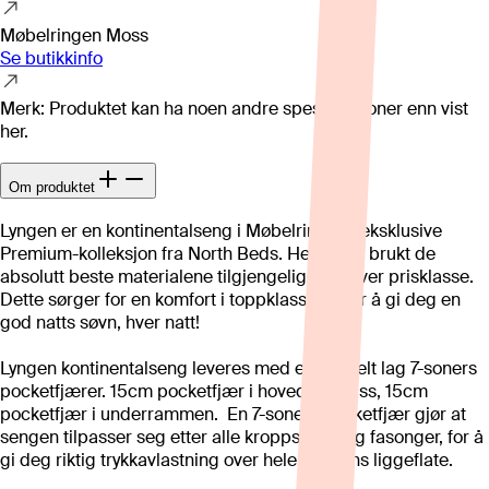
Møbelringen Moss
Se butikkinfo
Merk: Produktet kan ha noen andre spesifikasjoner enn vist
her.
Om produktet
Lyngen er en kontinentalseng i Møbelringens eksklusive
Premium-kolleksjon fra North Beds. Her har vi brukt de
absolutt beste materialene tilgjengelige i enhver prisklasse.
Dette sørger for en komfort i toppklasse, altfor å gi deg en
god natts søvn, hver natt!
Lyngen kontinentalseng leveres med et dobbelt lag 7-soners
pocketfjærer. 15cm pocketfjær i hovedmadrass, 15cm
pocketfjær i underrammen. En 7-soners pocketfjær gjør at
sengen tilpasser seg etter alle kroppstyper og fasonger, for å
gi deg riktig trykkavlastning over hele sengens liggeflate.