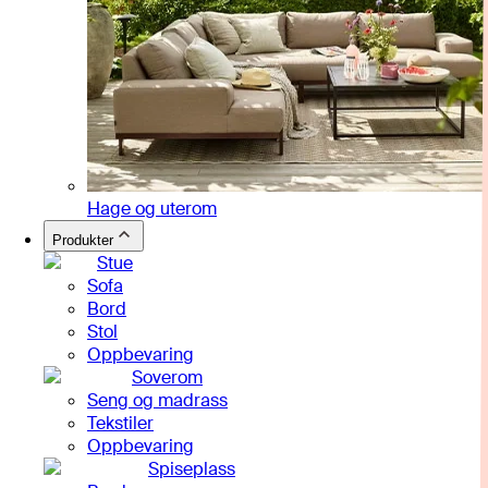
Hage og uterom
Produkter
Stue
Sofa
Bord
Stol
Oppbevaring
Soverom
Seng og madrass
Tekstiler
Oppbevaring
Spiseplass