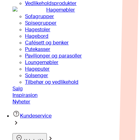
Vedlikeholdsprodukter
Hagemøbler
Sofagrupper
Spisegrupper
Hagestoler
Hagebord
Cafésett og benker
Putekasser
Paviljonger og parasoller
Loungemøbler
Hageputer
Solsenger
Tilbehør og vedlikehold
Salg
Inspirasjon
Nyheter
Kundeservice