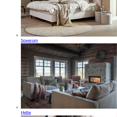
Soverom
Hytte