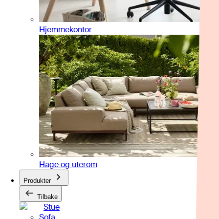
Hjemmekontor
Hage og uterom
Produkter
Tilbake
Stue
Sofa