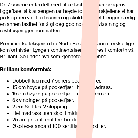
De 7 sonene er fordelt med ulike fastheter over sengens
liggeflate, slik at sengen tar høyde for vektforskjellene vi har
på kroppen vår. Hoftesonen og skulderpartiet trenger særlig
en annen fasthet for å gi deg god nok trykkavlastning og
restitusjon gjennom natten.
Premium-kolleksjonen fra North Beds deles inn i forskjellige
komfortnivåer. Lyngen kontinentalseng leveres i komfortnivå
Brilliant. Se under hva som kjennetegner denne.
Brilliant komfortnivå:
Dobbelt lag med 7-soners pocketfjærer.
15 cm høyde på pocketfjær i hovedmadrass.
15 cm høyde på pocketfjær i underrammen.
6x vindinger på pocketfjær.
2 cm Softflex-2 stopping.
Hel madrass uten skjøt i midten.
25 års garanti mot fjærbrudd.
ØkoTex-standard 100 sertifiserte tekstiler.