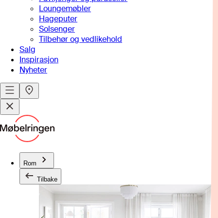
Loungemøbler
Hageputer
Solsenger
Tilbehør og vedlikehold
Salg
Inspirasjon
Nyheter
Rom
Tilbake