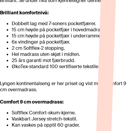
Brilliant. Se under hva som kjennetegner denne.
Brilliant komfortnivå:
Dobbelt lag med 7-soners pocketfjærer.
15 cm høyde på pocketfjær i hovedmadrass.
15 cm høyde på pocketfjær i underrammen.
6x vindinger på pocketfjær.
2 cm Softflex-2 stopping.
Hel madrass uten skjøt i midten.
25 års garanti mot fjærbrudd.
ØkoTex-standard 100 sertifiserte tekstiler.
Lyngen kontinentalseng er her priset og vist med Comfort 9
cm overmadrass.
Comfort 9 cm overmadrass:
Softflex Comfort-skum-kjerne.
Vaskbart Jersey stretch-tekstil.
Kan vaskes på opptil 60 grader.