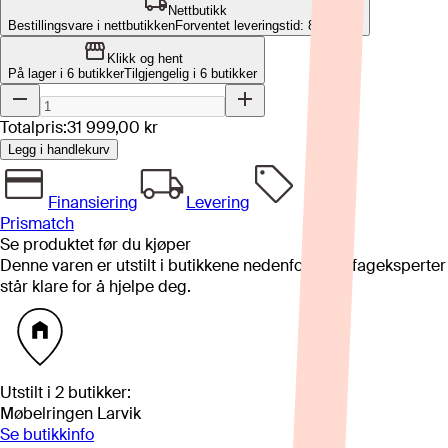
Nettbutikk
Bestillingsvare i nettbutikken
Forventet leveringstid: 8-12 uker
Klikk og hent
På lager i 6 butikker
Tilgjengelig i
6
butikker
Totalpris:
31 999,00 kr
Legg i handlekurv
Finansiering
Levering
Prismatch
Se produktet før du kjøper
Denne varen er utstilt i butikkene nedenfor. Våre fageksperter
står klare for å hjelpe deg.
Utstilt i
2
butikker
:
Møbelringen Larvik
Se butikkinfo