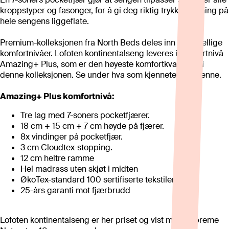
kroppstyper og fasonger, for å gi deg riktig trykkavlastning på
hele sengens liggeflate.
Premium-kolleksjonen fra North Beds deles inn i forskjellige
komfortnivåer. Lofoten kontinentalseng leveres i komfortnivå
Amazing+ Plus, som er den høyeste komfortkvaliteten i
denne kolleksjonen. Se under hva som kjennetegner denne.
Amazing+ Plus komfortnivå:
Tre lag med 7-soners pocketfjærer.
18 cm + 15 cm + 7 cm høyde på fjærer.
8x vindinger på pocketfjær.
3 cm Cloudtex-stopping.
12 cm heltre ramme
Hel madrass uten skjøt i midten
ØkoTex-standard 100 sertifiserte tekstiler.
25-års garanti mot fjærbrudd
Lofoten kontinentalseng er her priset og vist med Supreme