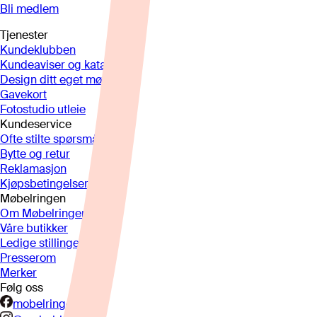
Bli medlem
Tjenester
Kundeklubben
Kundeaviser og kataloger
Design ditt eget møbel
Gavekort
Fotostudio utleie
Kundeservice
Ofte stilte spørsmål
Bytte og retur
Reklamasjon
Kjøpsbetingelser
Møbelringen
Om Møbelringen
Våre butikker
Ledige stillinger
Presserom
Merker
Følg oss
mobelringen.no