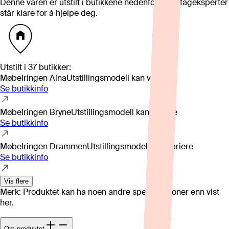
Denne varen er utstilt i butikkene nedenfor. Våre fageksperter
står klare for å hjelpe deg.
Utstilt i
37
butikker
:
Møbelringen Alna
Utstillingsmodell kan variere
Se butikkinfo
Møbelringen Bryne
Utstillingsmodell kan variere
Se butikkinfo
Møbelringen Drammen
Utstillingsmodell kan variere
Se butikkinfo
Vis flere
Merk: Produktet kan ha noen andre spesifikasjoner enn vist
her.
Om produktet