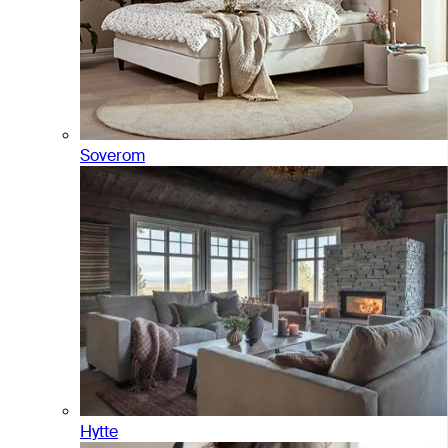
Soverom
Hytte