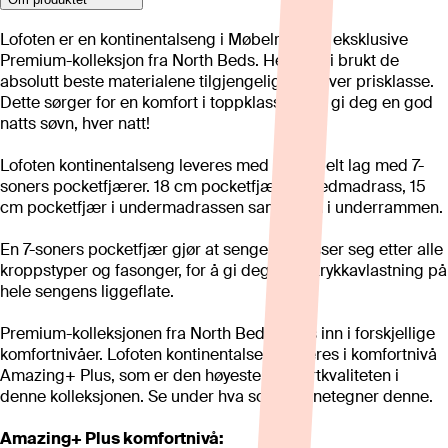
Lofoten er en kontinentalseng i Møbelringens eksklusive
Premium-kolleksjon fra North Beds. Her har vi brukt de
absolutt beste materialene tilgjengelige i enhver prisklasse.
Dette sørger for en komfort i toppklasse for å gi deg en god
natts søvn, hver natt!
Lofoten kontinentalseng leveres med et trippelt lag med 7-
soners pocketfjærer. 18 cm pocketfjær i hovedmadrass, 15
cm pocketfjær i undermadrassen samt 7 cm i underrammen.
En 7-soners pocketfjær gjør at sengen tilpasser seg etter alle
kroppstyper og fasonger, for å gi deg riktig trykkavlastning på
hele sengens liggeflate.
Premium-kolleksjonen fra North Beds deles inn i forskjellige
komfortnivåer. Lofoten kontinentalseng leveres i komfortnivå
Amazing+ Plus, som er den høyeste komfortkvaliteten i
denne kolleksjonen. Se under hva som kjennetegner denne.
Amazing+ Plus komfortnivå: