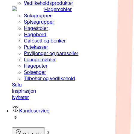
Vedlikeholdsprodukter
Hagemøbler
Sofagrupper
Spisegrupper
Hagestoler
Hagebord
Cafésett og benker
Putekasser
Paviljonger og parasoller
Loungemøbler
Hageputer
Solsenger
Tilbehør og vedlikehold
Salg
Inspirasjon
Nyheter
Kundeservice