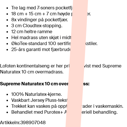
Tre lag med 7-soners pocketfjærer.
18 cm + 15 cm + 7 cm høyde på fjærer.
8x vindinger på pocketfjær.
3 cm Cloudtex-stopping.
12 cm heltre ramme
Hel madrass uten skjøt i midten
ØkoTex-standard 100 sertifiserte tekstiler.
25-års garanti mot fjærbrudd
Lofoten kontinentalseng er her priset og vist med Supreme
Naturatex 10 cm overmadrass.
Supreme Naturatex 10 cm overmadrass:
100% Naturlatex-kjerne.
Vaskbart Jersey Pluss-tekstil.
Trekket kan vaskes på opptil 60 grader i vaskemaskin.
Behandlet med Purotex+ Antibakteriell behandling.
Artikkelnr.
398907048