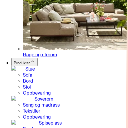
Hage og uterom
Produkter
Stue
Sofa
Bord
Stol
Oppbevaring
Soverom
Seng og madrass
Tekstiler
Oppbevaring
Spiseplass