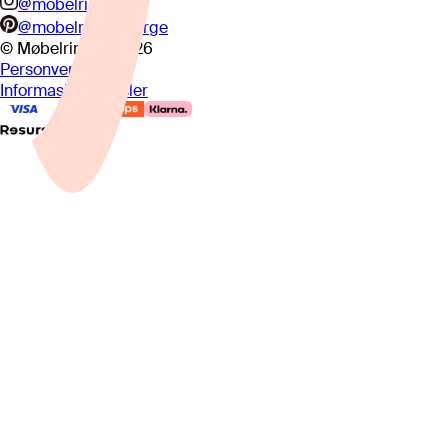
@mobelringen
@mobelringennorge
© Møbelringen
2026
Personvern
Informasjonskapsler