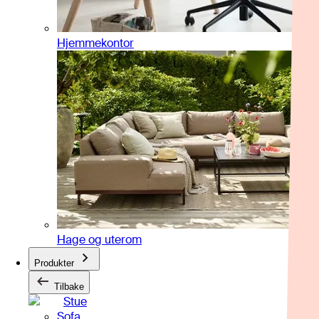
Hjemmekontor
Hage og uterom
Produkter
Tilbake
Stue
Sofa