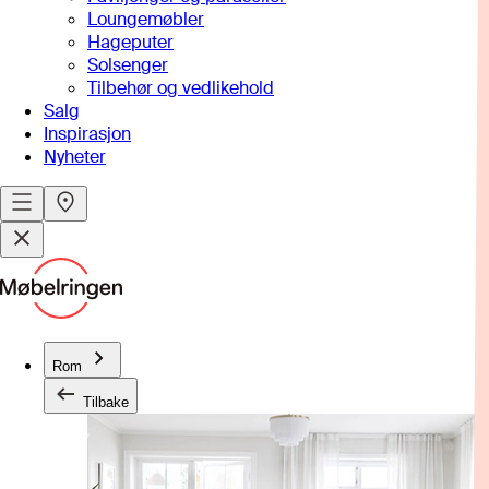
Loungemøbler
Hageputer
Solsenger
Tilbehør og vedlikehold
Salg
Inspirasjon
Nyheter
Rom
Tilbake