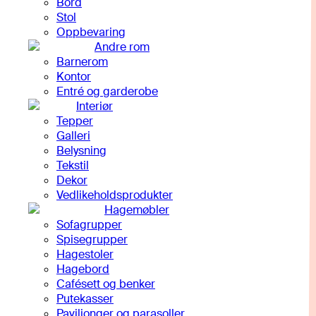
Bord
Stol
Oppbevaring
Andre rom
Barnerom
Kontor
Entré og garderobe
Interiør
Tepper
Galleri
Belysning
Tekstil
Dekor
Vedlikeholdsprodukter
Hagemøbler
Sofagrupper
Spisegrupper
Hagestoler
Hagebord
Cafésett og benker
Putekasser
Paviljonger og parasoller