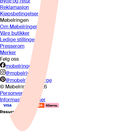
Bytte og retur
Reklamasjon
Kjøpsbetingelser
Møbelringen
Om Møbelringen
Våre butikker
Ledige stillinger
Presserom
Merker
Følg oss
mobelringen.no
@mobelringen
@mobelringennorge
© Møbelringen
2026
Personvern
Informasjonskapsler