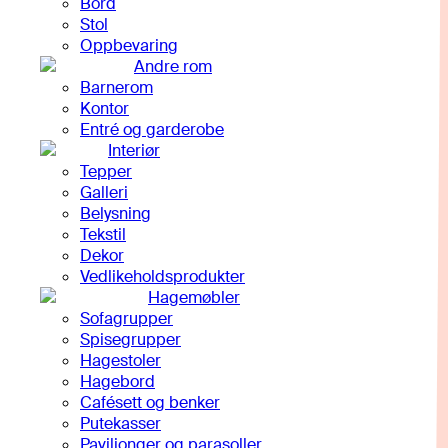
Bord
Stol
Oppbevaring
Andre rom
Barnerom
Kontor
Entré og garderobe
Interiør
Tepper
Galleri
Belysning
Tekstil
Dekor
Vedlikeholdsprodukter
Hagemøbler
Sofagrupper
Spisegrupper
Hagestoler
Hagebord
Cafésett og benker
Putekasser
Paviljonger og parasoller