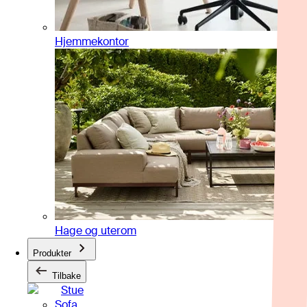
Hjemmekontor
Hage og uterom
Produkter
Tilbake
Stue
Sofa