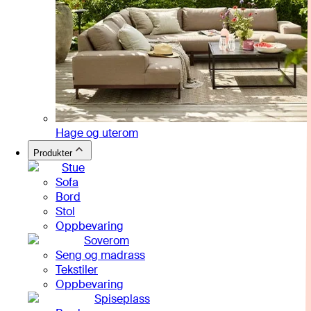
Hage og uterom
Produkter
Stue
Sofa
Bord
Stol
Oppbevaring
Soverom
Seng og madrass
Tekstiler
Oppbevaring
Spiseplass