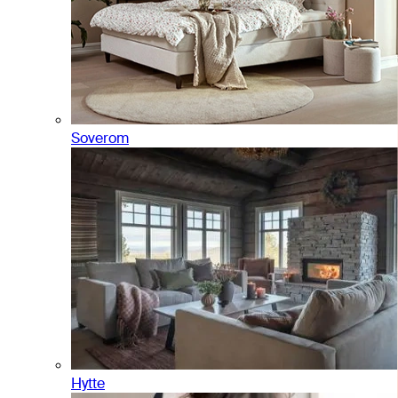
Soverom
Hytte