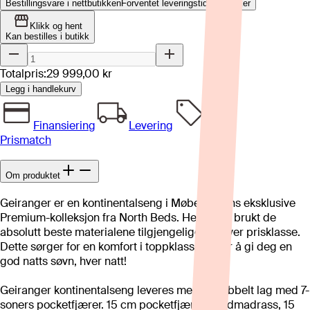
Bestillingsvare i nettbutikken
Forventet leveringstid: 8-12 uker
Klikk og hent
Kan bestilles i butikk
Totalpris:
29 999,00 kr
Legg i handlekurv
Finansiering
Levering
Prismatch
Om produktet
Geiranger er en kontinentalseng i Møbelringens eksklusive
Premium-kolleksjon fra North Beds. Her har vi brukt de
absolutt beste materialene tilgjengelige i enhver prisklasse.
Dette sørger for en komfort i toppklasse, altfor å gi deg en
god natts søvn, hver natt!
Geiranger kontinentalseng leveres med et dobbelt lag med 7-
soners pocketfjærer. 15 cm pocketfjær i hovedmadrass, 15