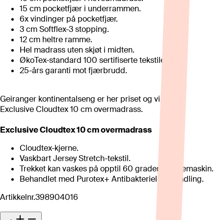
15 cm pocketfjær i underrammen.
6x vindinger på pocketfjær.
3 cm Softflex-3 stopping.
12 cm heltre ramme.
Hel madrass uten skjøt i midten.
ØkoTex-standard 100 sertifiserte tekstiler.
25-års garanti mot fjærbrudd.
Geiranger kontinentalseng er her priset og vist med
Exclusive Cloudtex 10 cm overmadrass.
Exclusive Cloudtex 10 cm overmadrass
Cloudtex-kjerne.
Vaskbart Jersey Stretch-tekstil.
Trekket kan vaskes på opptil 60 grader i vaskemaskin.
Behandlet med Purotex+ Antibakteriell behandling.
Artikkelnr.
398904016