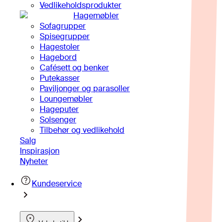
Vedlikeholdsprodukter
Hagemøbler
Sofagrupper
Spisegrupper
Hagestoler
Hagebord
Cafésett og benker
Putekasser
Paviljonger og parasoller
Loungemøbler
Hageputer
Solsenger
Tilbehør og vedlikehold
Salg
Inspirasjon
Nyheter
Kundeservice