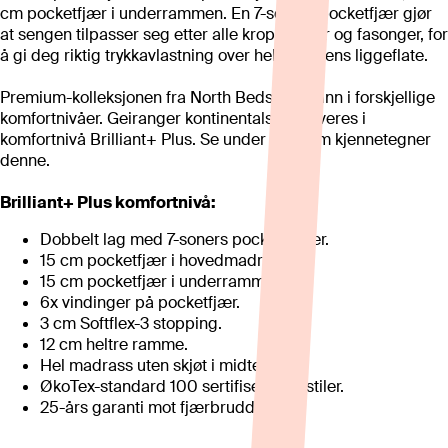
cm pocketfjær i underrammen. En 7-soners pocketfjær gjør
at sengen tilpasser seg etter alle kroppstyper og fasonger, for
å gi deg riktig trykkavlastning over hele sengens liggeflate.
Premium-kolleksjonen fra North Beds deles inn i forskjellige
komfortnivåer. Geiranger kontinentalseng leveres i
komfortnivå Brilliant+ Plus. Se under hva som kjennetegner
denne.
Brilliant+ Plus komfortnivå:
Dobbelt lag med 7-soners pocketfjærer.
15 cm pocketfjær i hovedmadrass.
15 cm pocketfjær i underrammen.
6x vindinger på pocketfjær.
3 cm Softflex-3 stopping.
12 cm heltre ramme.
Hel madrass uten skjøt i midten.
ØkoTex-standard 100 sertifiserte tekstiler.
25-års garanti mot fjærbrudd.