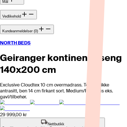
Mål
Vedlikehold
Kundeanmeldelser (0)
NORTH BEDS
Geiranger kontinentalseng
140x200 cm
Exclusive Cloudtex 10 cm overmadrass. Tekstil Rikke
antrasitt, ben 14 cm firkant sort. Medium/Fast. Pris eks.
gavl/tilbehør.
29 999,00 kr
Nettbutikk