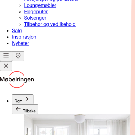
Loungemøbler
Hageputer
Solsenger
Tilbehør og vedlikehold
Salg
Inspirasjon
Nyheter
Rom
Tilbake