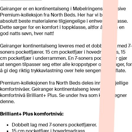
Geiranger er en kontinentalseng i Møbelringens eksklusive
Premium-kolleksjon fra North Beds. Her har vi brukt de
absolutt beste materialene tilgjengelige i enhver prisklasse.
Dette sørger for en komfort i toppklasse, altfor å gi deg en
god natts søvn, hver natt!
Geiranger kontinentalseng leveres med et dobbelt lag med 7-
soners pocketfjærer. 15 cm pocketfjær i hovedmadrass, 15
cm pocketfjær i underrammen. En 7-soners pocketfjær gjør
at sengen tilpasser seg etter alle kroppstyper og fasonger, for
å gi deg riktig trykkavlastning over hele sengens liggeflate.
Premium-kolleksjonen fra North Beds deles inn i forskjellige
komfortnivåer. Geiranger kontinentalseng leveres i
komfortnivå Brilliant+ Plus. Se under hva som kjennetegner
denne.
Brilliant+ Plus komfortnivå:
Dobbelt lag med 7-soners pocketfjærer.
15 cm pocketfjær i hovedmadrass.