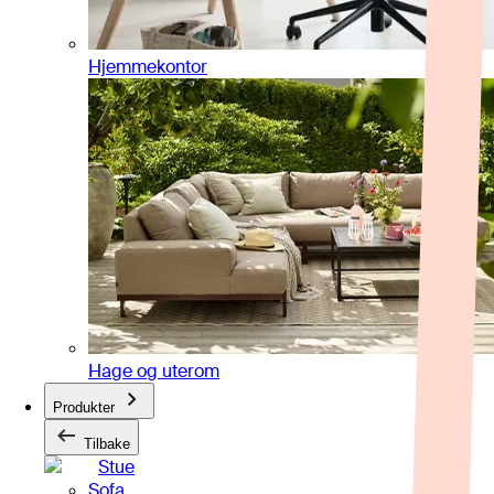
Hjemmekontor
Hage og uterom
Produkter
Tilbake
Stue
Sofa