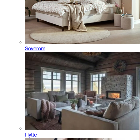
Soverom
Hytte