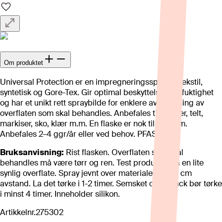
Om produktet
Universal Protection er en impregneringsspray til tekstil,
syntetisk og Gore-Tex. Gir optimal beskyttelse mot fuktighet
og har et unikt rett spraybilde for enklere avgrensning av
overflaten som skal behandles. Anbefales til møbler, telt,
markiser, sko, klær m.m. En flaske er nok til 5-7 kvm.
Anbefales 2–4 ggr/år eller ved behov. PFAS-fri.
Bruksanvisning:
Rist flasken. Overflaten som skal
behandles må være tørr og ren. Test produktet på en lite
synlig overflate. Spray jevnt over materialet på 20 cm
avstand. La det tørke i 1-2 timer. Semsket og nubuck bør tørke
i minst 4 timer. Inneholder silikon.
Artikkelnr.
275302