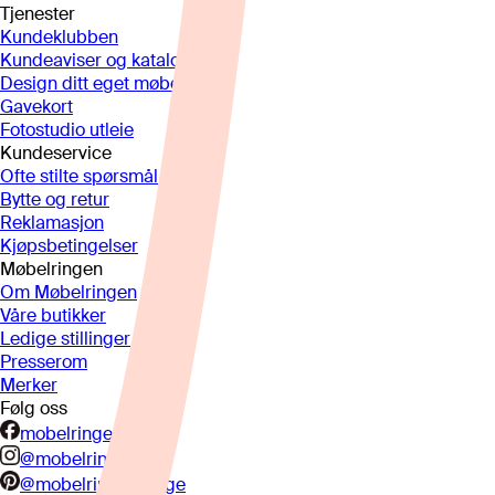
Tjenester
Kundeklubben
Kundeaviser og kataloger
Design ditt eget møbel
Gavekort
Fotostudio utleie
Kundeservice
Ofte stilte spørsmål
Bytte og retur
Reklamasjon
Kjøpsbetingelser
Møbelringen
Om Møbelringen
Våre butikker
Ledige stillinger
Presserom
Merker
Følg oss
mobelringen.no
@mobelringen
@mobelringennorge