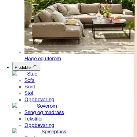
Hage og uterom
Produkter
Stue
Sofa
Bord
Stol
Oppbevaring
Soverom
Seng og madrass
Tekstiler
Oppbevaring
Spiseplass