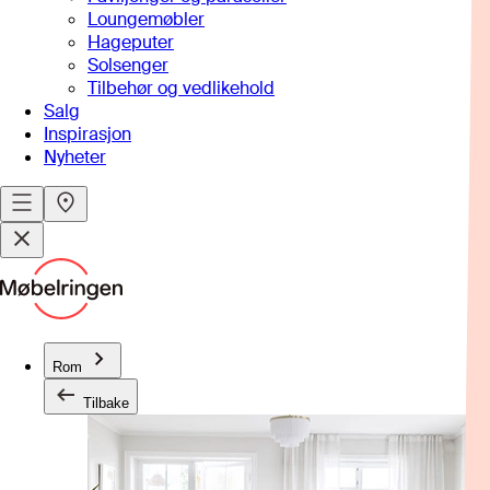
Loungemøbler
Hageputer
Solsenger
Tilbehør og vedlikehold
Salg
Inspirasjon
Nyheter
Rom
Tilbake