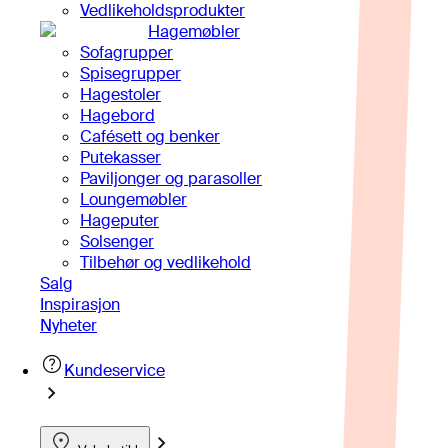
Vedlikeholdsprodukter
Hagemøbler
Sofagrupper
Spisegrupper
Hagestoler
Hagebord
Cafésett og benker
Putekasser
Paviljonger og parasoller
Loungemøbler
Hageputer
Solsenger
Tilbehør og vedlikehold
Salg
Inspirasjon
Nyheter
Kundeservice