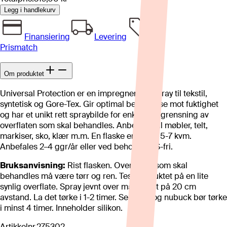
Legg i handlekurv
Finansiering
Levering
Prismatch
Om produktet
Universal Protection er en impregneringsspray til tekstil,
syntetisk og Gore-Tex. Gir optimal beskyttelse mot fuktighet
og har et unikt rett spraybilde for enklere avgrensning av
overflaten som skal behandles. Anbefales til møbler, telt,
markiser, sko, klær m.m. En flaske er nok til 5-7 kvm.
Anbefales 2–4 ggr/år eller ved behov. PFAS-fri.
Bruksanvisning:
Rist flasken. Overflaten som skal
behandles må være tørr og ren. Test produktet på en lite
synlig overflate. Spray jevnt over materialet på 20 cm
avstand. La det tørke i 1-2 timer. Semsket og nubuck bør tørke
i minst 4 timer. Inneholder silikon.
Artikkelnr.
275302