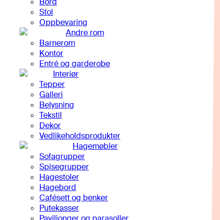
Bord
Stol
Oppbevaring
Andre rom
Barnerom
Kontor
Entré og garderobe
Interiør
Tepper
Galleri
Belysning
Tekstil
Dekor
Vedlikeholdsprodukter
Hagemøbler
Sofagrupper
Spisegrupper
Hagestoler
Hagebord
Cafésett og benker
Putekasser
Paviljonger og parasoller