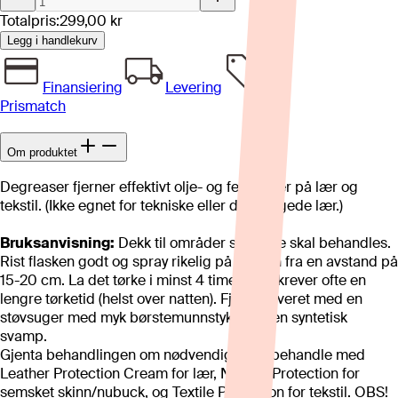
Totalpris:
299,00 kr
Legg i handlekurv
Finansiering
Levering
Prismatch
Om produktet
Degreaser fjerner effektivt olje- og fettflekker på lær og
tekstil. (Ikke egnet for tekniske eller dekkfargede lær.)
Bruksanvisning:
Dekk til områder som ikke skal behandles.
Rist flasken godt og spray rikelig på flekken fra en avstand på
15-20 cm. La det tørke i minst 4 timer. Lær krever ofte en
lengre tørketid (helst over natten). Fjern pulveret med en
støvsuger med myk børstemunnstykke og en syntetisk
svamp.
Gjenta behandlingen om nødvendig. Etterbehandle med
Leather Protection Cream for lær, Natural Protection for
semsket skinn/nubuck, og Textile Protection for tekstil. OBS!