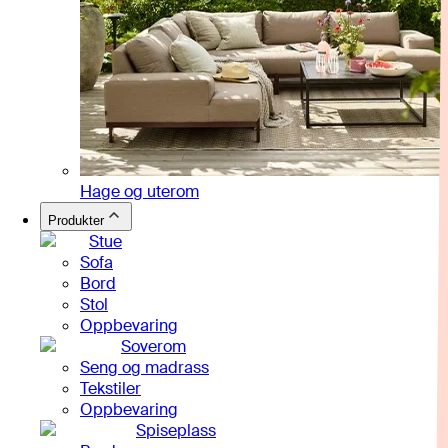
Hage og uterom
Produkter
Stue
Sofa
Bord
Stol
Oppbevaring
Soverom
Seng og madrass
Tekstiler
Oppbevaring
Spiseplass