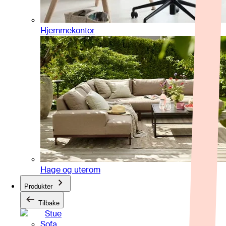
Hjemmekontor
Hage og uterom
Produkter
Tilbake
Stue
Sofa