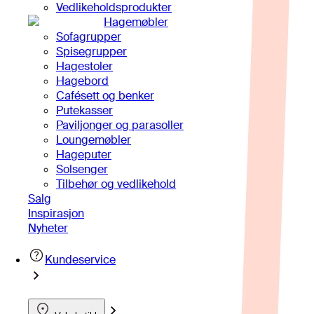
Vedlikeholdsprodukter
Hagemøbler
Sofagrupper
Spisegrupper
Hagestoler
Hagebord
Cafésett og benker
Putekasser
Paviljonger og parasoller
Loungemøbler
Hageputer
Solsenger
Tilbehør og vedlikehold
Salg
Inspirasjon
Nyheter
Kundeservice