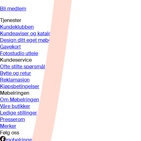
Bli medlem
Tjenester
Kundeklubben
Kundeaviser og kataloger
Design ditt eget møbel
Gavekort
Fotostudio utleie
Kundeservice
Ofte stilte spørsmål
Bytte og retur
Reklamasjon
Kjøpsbetingelser
Møbelringen
Om Møbelringen
Våre butikker
Ledige stillinger
Presserom
Merker
Følg oss
mobelringen.no