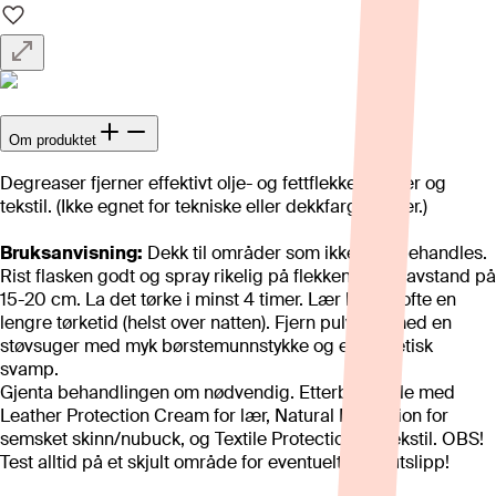
Om produktet
Degreaser fjerner effektivt olje- og fettflekker på lær og
tekstil. (Ikke egnet for tekniske eller dekkfargede lær.)
Bruksanvisning:
Dekk til områder som ikke skal behandles.
Rist flasken godt og spray rikelig på flekken fra en avstand på
15-20 cm. La det tørke i minst 4 timer. Lær krever ofte en
lengre tørketid (helst over natten). Fjern pulveret med en
støvsuger med myk børstemunnstykke og en syntetisk
svamp.
Gjenta behandlingen om nødvendig. Etterbehandle med
Leather Protection Cream for lær, Natural Protection for
semsket skinn/nubuck, og Textile Protection for tekstil. OBS!
Test alltid på et skjult område for eventuelt fargeutslipp!