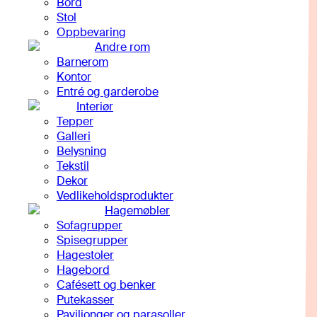
Bord
Stol
Oppbevaring
Andre rom
Barnerom
Kontor
Entré og garderobe
Interiør
Tepper
Galleri
Belysning
Tekstil
Dekor
Vedlikeholdsprodukter
Hagemøbler
Sofagrupper
Spisegrupper
Hagestoler
Hagebord
Cafésett og benker
Putekasser
Paviljonger og parasoller