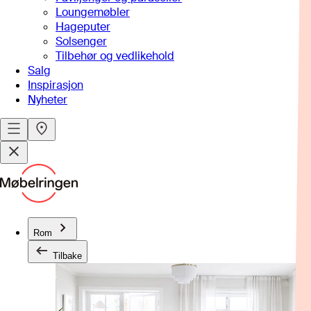
Loungemøbler
Hageputer
Solsenger
Tilbehør og vedlikehold
Salg
Inspirasjon
Nyheter
Rom
Tilbake