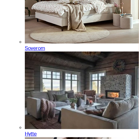
Soverom
Hytte