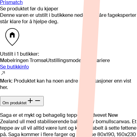
Prismatch
Se produktet før du kjøper
Denne varen er utstilt i butikkene nedenfor. Våre fageksperter
står klare for å hjelpe deg.
Utstilt i
1
butikker
:
Møbelringen Tromsø
Utstillingsmodell kan variere
Se butikkinfo
Merk: Produktet kan ha noen andre spesifikasjoner enn vist
her.
Om produktet
Saga er et mykt og behagelig teppe i håndvevet New
Zealand ull med stabiliserende bakside av bomullscanvas. Et
teppe av ull vil alltid være lunt og komfortabelt å sette føttene
på. Saga kommer i flere farger og størrelse 80x190, 160x230