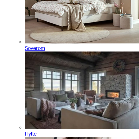
Soverom
Hytte