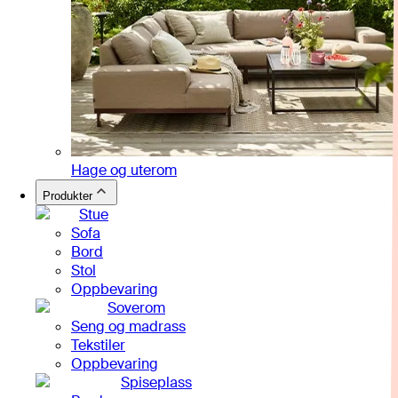
Hage og uterom
Produkter
Stue
Sofa
Bord
Stol
Oppbevaring
Soverom
Seng og madrass
Tekstiler
Oppbevaring
Spiseplass