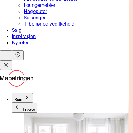
Loungemøbler
Hageputer
Solsenger
Tilbehør og vedlikehold
Salg
Inspirasjon
Nyheter
Rom
Tilbake