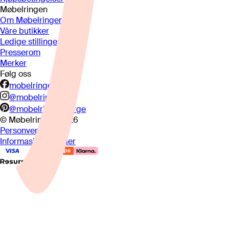
Møbelringen
Om Møbelringen
Våre butikker
Ledige stillinger
Presserom
Merker
Følg oss
mobelringen.no
@mobelringen
@mobelringennorge
© Møbelringen
2026
Personvern
Informasjonskapsler