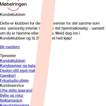
Kundeklubben
Dette er klubben for deg som brenner for det samme som
oss -personlig interiør som gjør det hjemmekoselig – uansett
om du er hjemme eller på hytta. Meld deg inn i
Kundeklubben og få 25%* på et helt kjøp!
Bli medlem
Tjenester
Kundeklubben
Kundeaviser og kataloger
Design ditt eget møbel
Gavekort
Fotostudio utleie
Kundeservice
Ofte stilte spørsmål
Bytte og retur
Reklamasjon
Kjøpsbetingelser