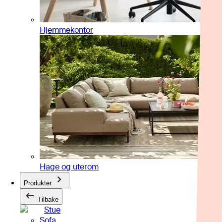
Hjemmekontor
Hage og uterom
Produkter
Tilbake
Stue
Sofa