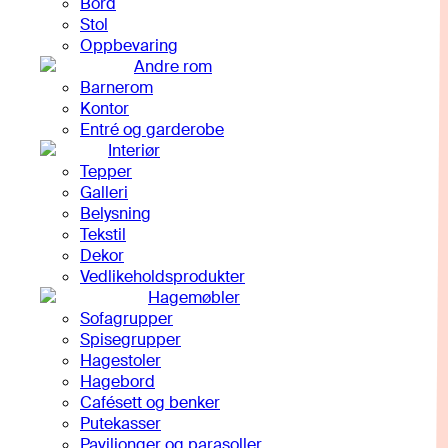
Bord
Stol
Oppbevaring
Andre rom
Barnerom
Kontor
Entré og garderobe
Interiør
Tepper
Galleri
Belysning
Tekstil
Dekor
Vedlikeholdsprodukter
Hagemøbler
Sofagrupper
Spisegrupper
Hagestoler
Hagebord
Cafésett og benker
Putekasser
Paviljonger og parasoller