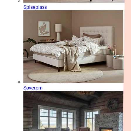
Spiseplass
Soverom