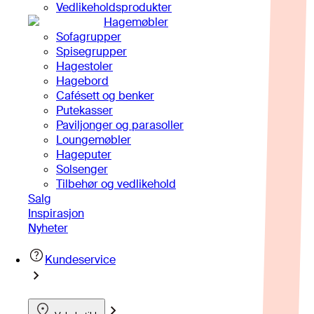
Vedlikeholdsprodukter
Hagemøbler
Sofagrupper
Spisegrupper
Hagestoler
Hagebord
Cafésett og benker
Putekasser
Paviljonger og parasoller
Loungemøbler
Hageputer
Solsenger
Tilbehør og vedlikehold
Salg
Inspirasjon
Nyheter
Kundeservice