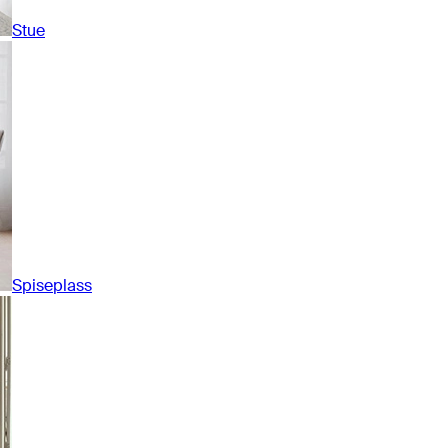
Stue
Spiseplass