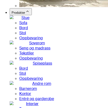
Produkter
Stue
Sofa
Bord
Stol
Oppbevaring
Soverom
Seng og madrass
Tekstiler
Oppbevaring
Spiseplass
Bord
Stol
Oppbevaring
Andre rom
Barnerom
Kontor
Entré og garderobe
Interiør