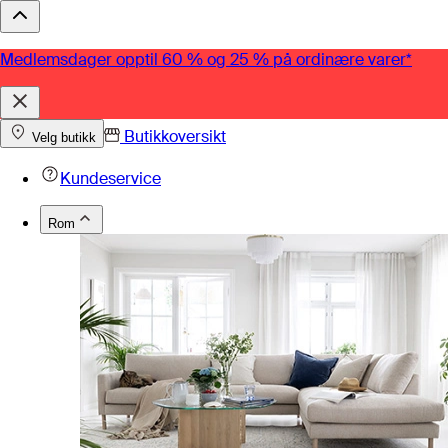
Medlemsdager opptil 60 % og 25 % på ordinære varer*
Butikkoversikt
Velg butikk
Kundeservice
Rom