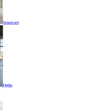
Soverom
Hytte