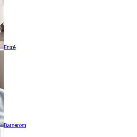
Entré
Barnerom