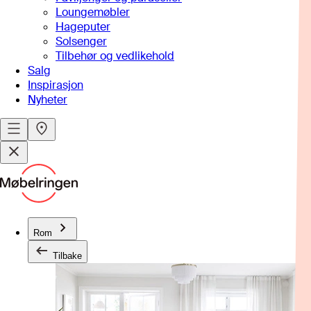
Loungemøbler
Hageputer
Solsenger
Tilbehør og vedlikehold
Salg
Inspirasjon
Nyheter
Rom
Tilbake