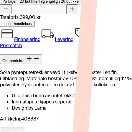
På lager i 20 butikker
Tilgjengelig i
20
butikker
Totalpris:
399,00 kr
Legg i handlekurv
Finansiering
Levering
Prismatch
Om produktet
Sora pynteputetrekk er vevd i firksbensmønster i en fin
ullblanding. Materiale består av 70% ull, 18% bomull og 12 %
polyester. Pynteputen er en del av Lama sin kolleksjon
Glidelås i bunn av putetrekket.
Innmatspute kjøpes separat
Design by Lama
Artikkelnr.
408887