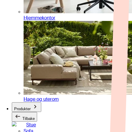
Hjemmekontor
Hage og uterom
Produkter
Tilbake
Stue
Sofa