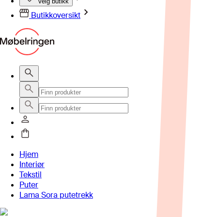
Velg butikk
Butikkoversikt
Hjem
Interiør
Tekstil
Puter
Lama Sora putetrekk