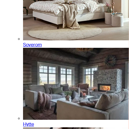
Soverom
Hytte