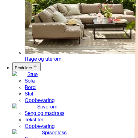
Hage og uterom
Produkter
Stue
Sofa
Bord
Stol
Oppbevaring
Soverom
Seng og madrass
Tekstiler
Oppbevaring
Spiseplass