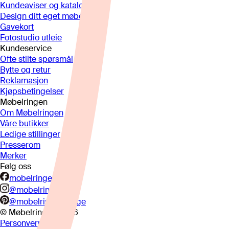
Kundeaviser og kataloger
Design ditt eget møbel
Gavekort
Fotostudio utleie
Kundeservice
Ofte stilte spørsmål
Bytte og retur
Reklamasjon
Kjøpsbetingelser
Møbelringen
Om Møbelringen
Våre butikker
Ledige stillinger
Presserom
Merker
Følg oss
mobelringen.no
@mobelringen
@mobelringennorge
© Møbelringen
2026
Personvern