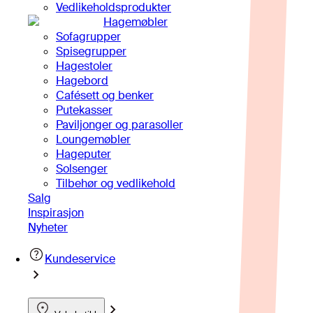
Vedlikeholdsprodukter
Hagemøbler
Sofagrupper
Spisegrupper
Hagestoler
Hagebord
Cafésett og benker
Putekasser
Paviljonger og parasoller
Loungemøbler
Hageputer
Solsenger
Tilbehør og vedlikehold
Salg
Inspirasjon
Nyheter
Kundeservice