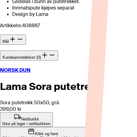
Glidelås i bunn av putetrekket.
Innmatspute kjøpes separat
Design by Lama
Artikkelnr.
408887
Mål
Kundeanmeldelser (0)
NORSK DUN
Lama Sora putetrekk
Sora putetrekk 50x50, grå
399,00 kr
Nettbutikk
Ikke på lager i nettbutikken
Klikk og hent