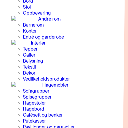
Bord
Stol
Oppbevaring
Andre rom
Barnerom
Kontor
Entré og garderobe
Interiør
Tepper
Galleri
Belysning
Tekstil
Dekor
Vedlikeholdsprodukter
Hagemøbler
Sofagrupper
Spisegrupper
Hagestoler
Hagebord
Cafésett og benker
Putekasser
Paviljonger og parasoller