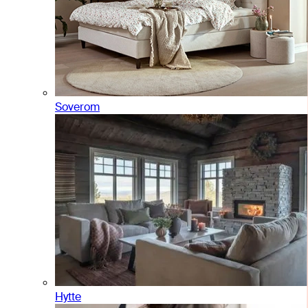
Soverom
Hytte