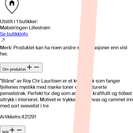
Utstilt i
1
butikker
:
Møbelringen Lillestrøm
Se butikkinfo
Merk: Produktet kan ha noen andre spesifikasjoner enn vist
her.
Om produktet
"Blåne" av Roy Chr Lauritsen er et kunstverk som fanger
fjellenes mystikk med mørke toner og strukturerte
penselstrøk. Perfekt for deg som ønsker et kraftfullt og tidløst
uttrykk i interiøret. Motivet er trykket på canvas og rammet inn
med sort svevelist i tre
Artikkelnr.
421291
Mål