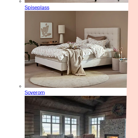
Spiseplass
Soverom