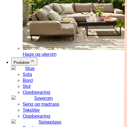
Hage og uterom
Produkter
Stue
Sofa
Bord
Stol
Oppbevaring
Soverom
Seng og madrass
Tekstiler
Oppbevaring
Spiseplass