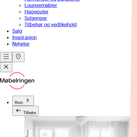
Loungemøbler
Hageputer
Solsenger
Tilbehør og vedlikehold
Salg
Inspirasjon
Nyheter
Rom
Tilbake