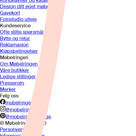
Kundeaviser og kataloger
Design ditt eget møbel
Gavekort
Fotostudio utleie
Kundeservice
Ofte stilte spørsmål
Bytte og retur
Reklamasjon
Kjøpsbetingelser
Møbelringen
Om Møbelringen
Våre butikker
Ledige stillinger
Presserom
Merker
Følg oss
mobelringen.no
@mobelringen
@mobelringennorge
© Møbelringen
2026
Personvern
Informasjonskapsler