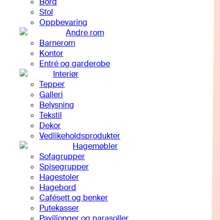
Bord
Stol
Oppbevaring
Andre rom
Barnerom
Kontor
Entré og garderobe
Interiør
Tepper
Galleri
Belysning
Tekstil
Dekor
Vedlikeholdsprodukter
Hagemøbler
Sofagrupper
Spisegrupper
Hagestoler
Hagebord
Cafésett og benker
Putekasser
Paviljonger og parasoller