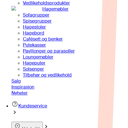
Vedlikeholdsprodukter
Hagemøbler
Sofagrupper
Spisegrupper
Hagestoler
Hagebord
Cafésett og benker
Putekasser
Paviljonger og parasoller
Loungemøbler
Hageputer
Solsenger
Tilbehør og vedlikehold
Salg
Inspirasjon
Nyheter
Kundeservice