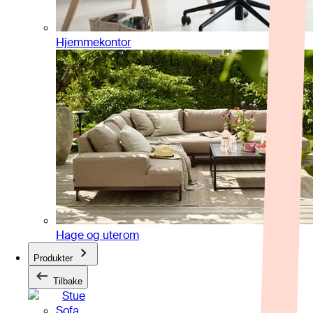
Hjemmekontor
Hage og uterom
Produkter
Tilbake
Stue
Sofa