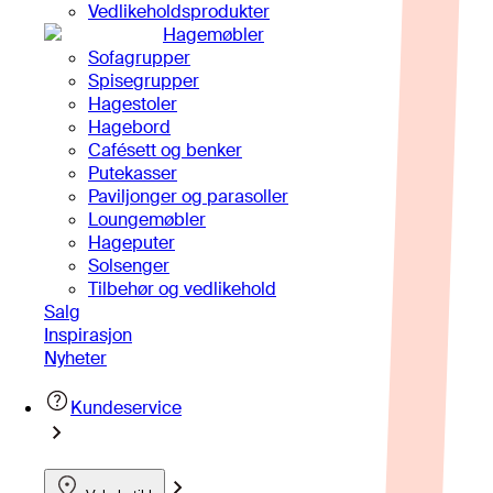
Vedlikeholdsprodukter
Hagemøbler
Sofagrupper
Spisegrupper
Hagestoler
Hagebord
Cafésett og benker
Putekasser
Paviljonger og parasoller
Loungemøbler
Hageputer
Solsenger
Tilbehør og vedlikehold
Salg
Inspirasjon
Nyheter
Kundeservice