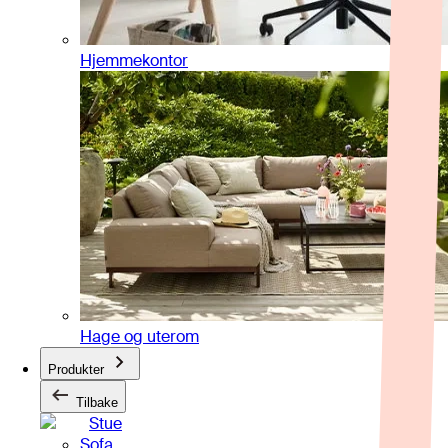
Hjemmekontor
Hage og uterom
Produkter
Tilbake
Stue
Sofa