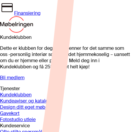
Finansiering
Kundeklubben
Dette er klubben for deg som brenner for det samme som
oss -personlig interiør som gjør det hjemmekoselig – uansett
om du er hjemme eller på hytta. Meld deg inn i
Kundeklubben og få 25%* på et helt kjøp!
Bli medlem
Tjenester
Kundeklubben
Kundeaviser og kataloger
Design ditt eget møbel
Gavekort
Fotostudio utleie
Kundeservice
Ofte stilte spørsmål