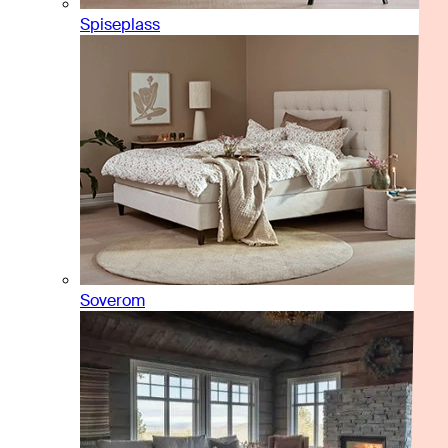
Spiseplass
Soverom