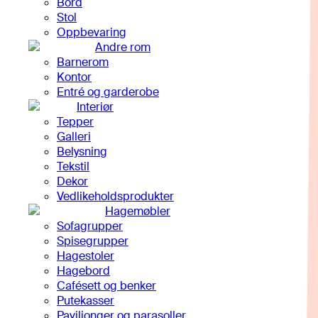
Bord
Stol
Oppbevaring
Andre rom
Barnerom
Kontor
Entré og garderobe
Interiør
Tepper
Galleri
Belysning
Tekstil
Dekor
Vedlikeholdsprodukter
Hagemøbler
Sofagrupper
Spisegrupper
Hagestoler
Hagebord
Cafésett og benker
Putekasser
Paviljonger og parasoller