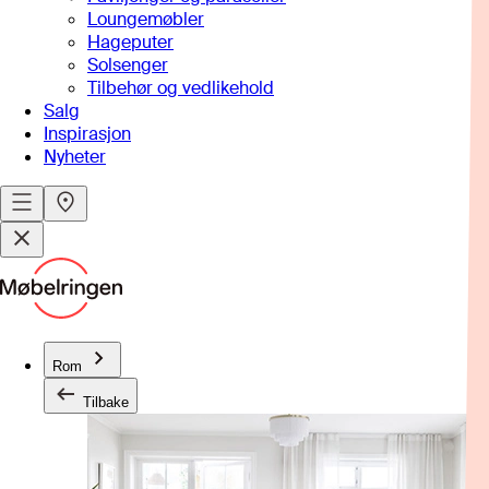
Loungemøbler
Hageputer
Solsenger
Tilbehør og vedlikehold
Salg
Inspirasjon
Nyheter
Rom
Tilbake