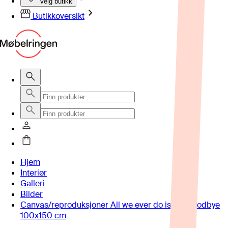
Velg butikk
Butikkoversikt
Hjem
Interiør
Galleri
Bilder
Canvas/reproduksjoner All we ever do is say goodbye
100x150 cm