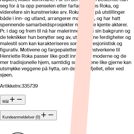
seg for å ta opp penselen etter farfar Charles Roka, og
videreføre sin kunstneriske arv. Roka deltar på utstillinger
både i inn- og utland, arrangerer malerkurs, og har hatt
spennende samarbeidsprosjekter med flere kjente aktører.
Pr. i dag og frem til nå har malerinnen, med sin bakgrunn og
de teknikker hun benytter seg av, utviklet sine ferdigheter og
malestil som kan karakteriseres som ekspresjonistisk og
figurativ. Motivene og fargepaletten på kunstverkene til
Henriette Roka passer like godt inn både i moderne og de
mer tradisjonelle hjem, samtidig som bildene like gjerne kan
utsmykke veggene på hytta, om det er på fjellet, eller ved
sjøen.
Artikkelnr.
335739
Mål
Kundeanmeldelser (0)