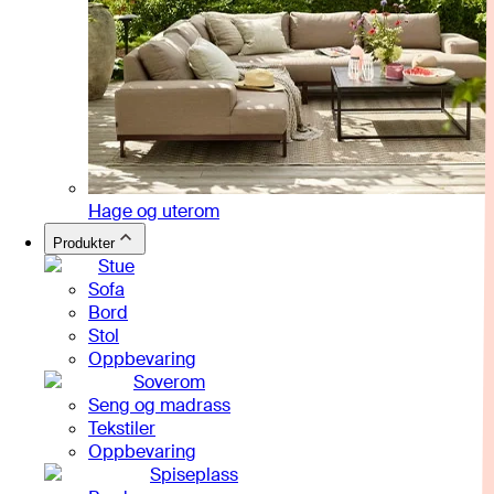
Hage og uterom
Produkter
Stue
Sofa
Bord
Stol
Oppbevaring
Soverom
Seng og madrass
Tekstiler
Oppbevaring
Spiseplass