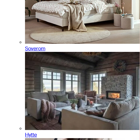
Soverom
Hytte