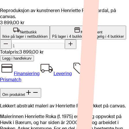
Reproduksjon av kunstneren Henriette Roka-Aardal, på
canvas.
3 899,00 kr
Nettbutikk
Klikk og hent
Ikke på lager i nettbutikken
På lager i 4 butikker
Tilgjengelig i
4
butikker
Totalpris:
3 899,00 kr
Legg i handlekurv
Finansiering
Levering
Prismatch
Om produktet
Lekkert abstrakt maleri av Henriette Roka trykket på canvas.
Malerinnen Henriette Roka (f. 1975) er født og oppvokst på
Høvik i Bærum, og har siden år 2000 bodd og arbeidet i
Røyken, Asker kommune. For en del år siden bestemte hun