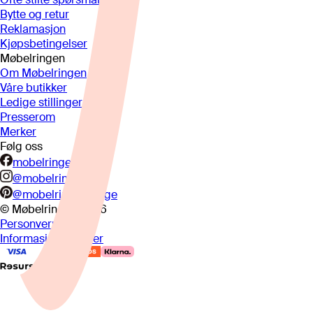
Bytte og retur
Reklamasjon
Kjøpsbetingelser
Møbelringen
Om Møbelringen
Våre butikker
Ledige stillinger
Presserom
Merker
Følg oss
mobelringen.no
@mobelringen
@mobelringennorge
© Møbelringen
2026
Personvern
Informasjonskapsler