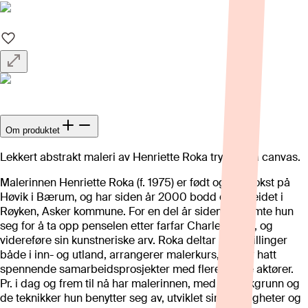
Om produktet
Lekkert abstrakt maleri av Henriette Roka trykket på canvas.
Malerinnen Henriette Roka (f. 1975) er født og oppvokst på
Høvik i Bærum, og har siden år 2000 bodd og arbeidet i
Røyken, Asker kommune. For en del år siden bestemte hun
seg for å ta opp penselen etter farfar Charles Roka, og
videreføre sin kunstneriske arv. Roka deltar på utstillinger
både i inn- og utland, arrangerer malerkurs, og har hatt
spennende samarbeidsprosjekter med flere kjente aktører.
Pr. i dag og frem til nå har malerinnen, med sin bakgrunn og
de teknikker hun benytter seg av, utviklet sine ferdigheter og