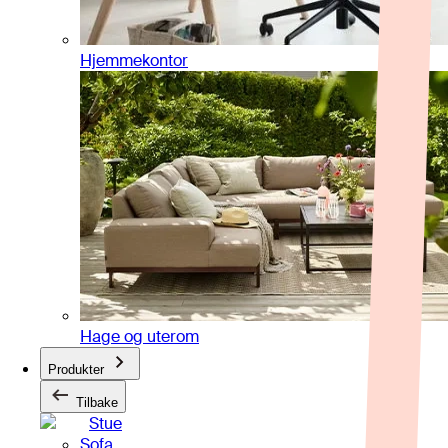
Hjemmekontor
Hage og uterom
Produkter
Tilbake
Stue
Sofa