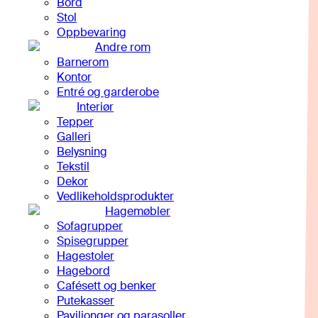
Bord
Stol
Oppbevaring
Andre rom
Barnerom
Kontor
Entré og garderobe
Interiør
Tepper
Galleri
Belysning
Tekstil
Dekor
Vedlikeholdsprodukter
Hagemøbler
Sofagrupper
Spisegrupper
Hagestoler
Hagebord
Cafésett og benker
Putekasser
Paviljonger og parasoller