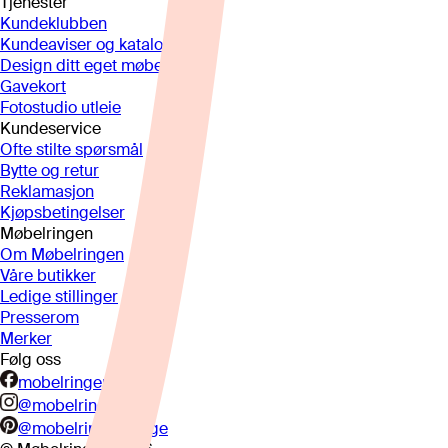
Tjenester
Kundeklubben
Kundeaviser og kataloger
Design ditt eget møbel
Gavekort
Fotostudio utleie
Kundeservice
Ofte stilte spørsmål
Bytte og retur
Reklamasjon
Kjøpsbetingelser
Møbelringen
Om Møbelringen
Våre butikker
Ledige stillinger
Presserom
Merker
Følg oss
mobelringen.no
@mobelringen
@mobelringennorge