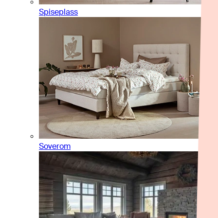
Spiseplass
Soverom