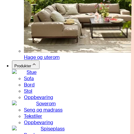
Hage og uterom
Produkter
Stue
Sofa
Bord
Stol
Oppbevaring
Soverom
Seng og madrass
Tekstiler
Oppbevaring
Spiseplass