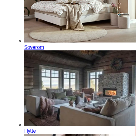
Soverom
Hytte