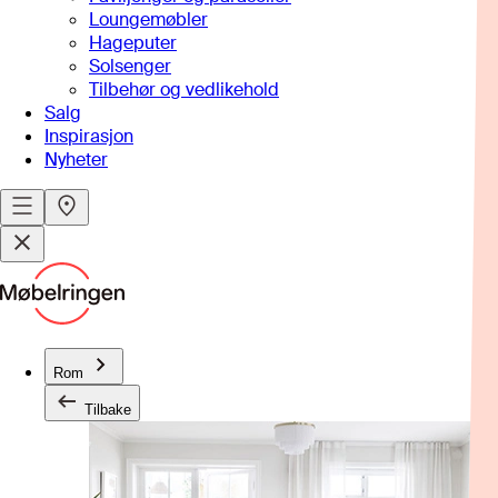
Loungemøbler
Hageputer
Solsenger
Tilbehør og vedlikehold
Salg
Inspirasjon
Nyheter
Rom
Tilbake