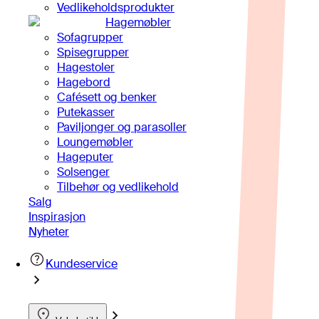
Vedlikeholdsprodukter
Hagemøbler
Sofagrupper
Spisegrupper
Hagestoler
Hagebord
Cafésett og benker
Putekasser
Paviljonger og parasoller
Loungemøbler
Hageputer
Solsenger
Tilbehør og vedlikehold
Salg
Inspirasjon
Nyheter
Kundeservice