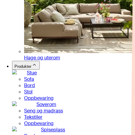
Hage og uterom
Produkter
Stue
Sofa
Bord
Stol
Oppbevaring
Soverom
Seng og madrass
Tekstiler
Oppbevaring
Spiseplass