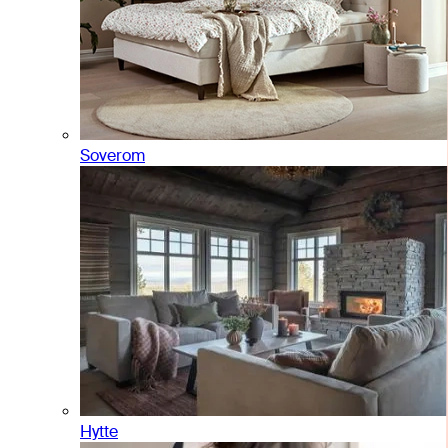
Soverom
Hytte