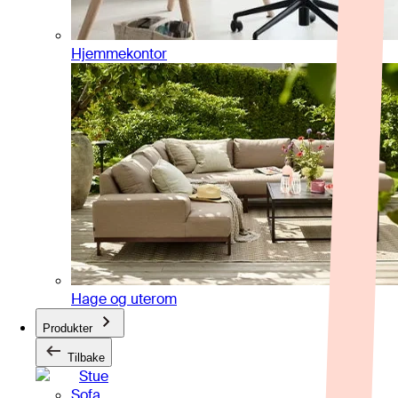
Hjemmekontor
Hage og uterom
Produkter
Tilbake
Stue
Sofa