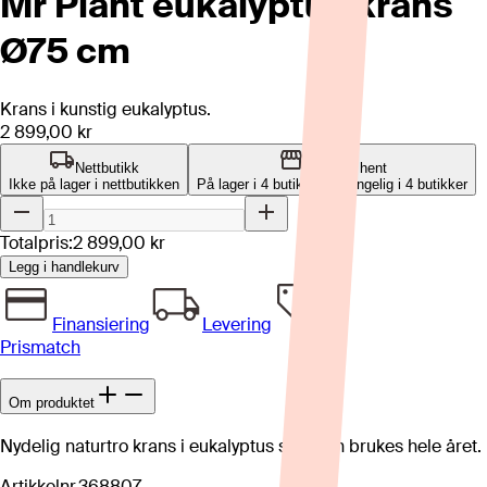
Mr Plant eukalyptus krans
Ø75 cm
Krans i kunstig eukalyptus.
2 899,00 kr
Nettbutikk
Klikk og hent
Ikke på lager i nettbutikken
På lager i 4 butikker
Tilgjengelig i
4
butikker
Totalpris:
2 899,00 kr
Legg i handlekurv
Finansiering
Levering
Prismatch
Om produktet
Nydelig naturtro krans i eukalyptus som kan brukes hele året.
Artikkelnr.
368807