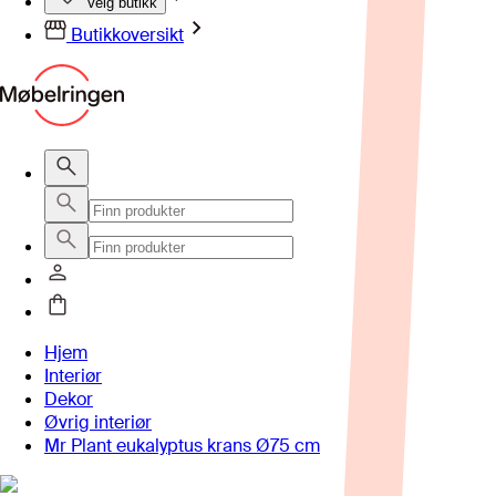
Velg butikk
Butikkoversikt
Hjem
Interiør
Dekor
Øvrig interiør
Mr Plant eukalyptus krans Ø75 cm