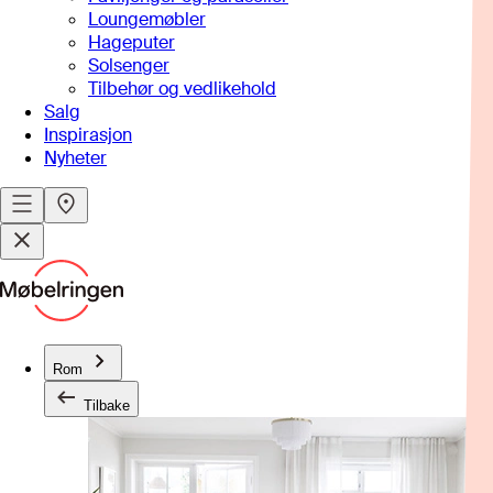
Loungemøbler
Hageputer
Solsenger
Tilbehør og vedlikehold
Salg
Inspirasjon
Nyheter
Rom
Tilbake