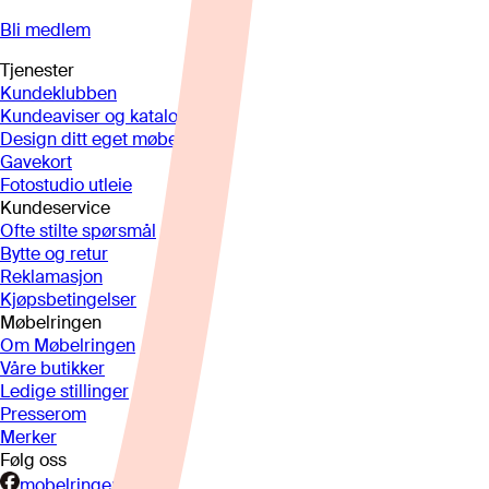
Bli medlem
Tjenester
Kundeklubben
Kundeaviser og kataloger
Design ditt eget møbel
Gavekort
Fotostudio utleie
Kundeservice
Ofte stilte spørsmål
Bytte og retur
Reklamasjon
Kjøpsbetingelser
Møbelringen
Om Møbelringen
Våre butikker
Ledige stillinger
Presserom
Merker
Følg oss
mobelringen.no