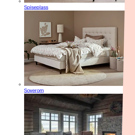
Spiseplass
Soverom