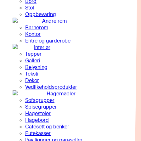
Bord
Stol
Oppbevaring
Andre rom
Barnerom
Kontor
Entré og garderobe
Interiør
Tepper
Galleri
Belysning
Tekstil
Dekor
Vedlikeholdsprodukter
Hagemøbler
Sofagrupper
Spisegrupper
Hagestoler
Hagebord
Cafésett og benker
Putekasser
Paviljonger og parasoller