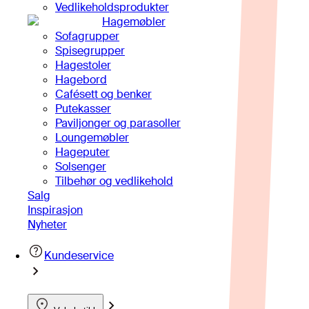
Vedlikeholdsprodukter
Hagemøbler
Sofagrupper
Spisegrupper
Hagestoler
Hagebord
Cafésett og benker
Putekasser
Paviljonger og parasoller
Loungemøbler
Hageputer
Solsenger
Tilbehør og vedlikehold
Salg
Inspirasjon
Nyheter
Kundeservice