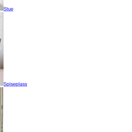
Stue
Spiseplass