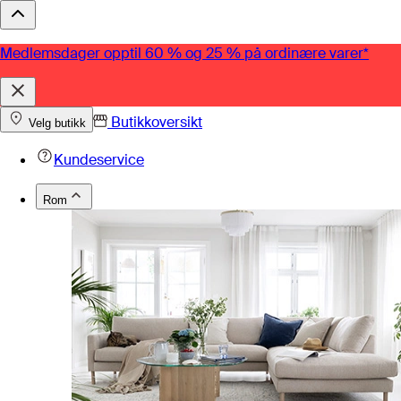
Medlemsdager opptil 60 % og 25 % på ordinære varer*
Butikkoversikt
Velg butikk
Kundeservice
Rom