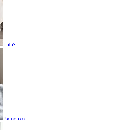
Entré
Barnerom