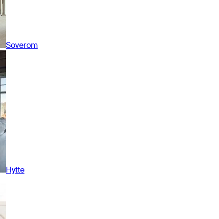
Soverom
Hytte