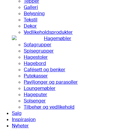
Tepper
Galleri
Belysning
Tekstil
Dekor
Vedlikeholdsprodukter
Hagemøbler
Sofagrupper
Spisegrupper
Hagestoler
Hagebord
Cafésett og benker
Putekasser
Paviljonger og parasoller
Loungemøbler
Hageputer
Solsenger
Tilbehør og vedlikehold
Salg
Inspirasjon
Nyheter