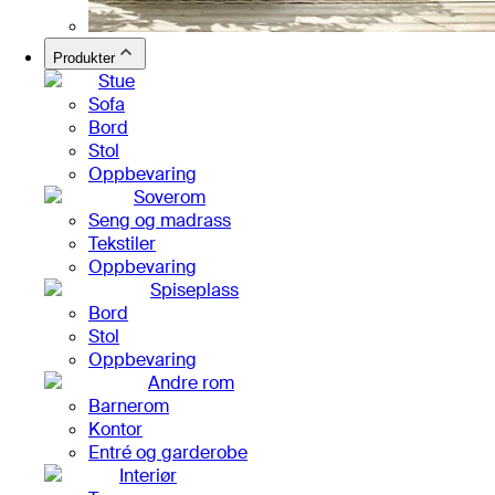
Produkter
Stue
Sofa
Bord
Stol
Oppbevaring
Soverom
Seng og madrass
Tekstiler
Oppbevaring
Spiseplass
Bord
Stol
Oppbevaring
Andre rom
Barnerom
Kontor
Entré og garderobe
Interiør