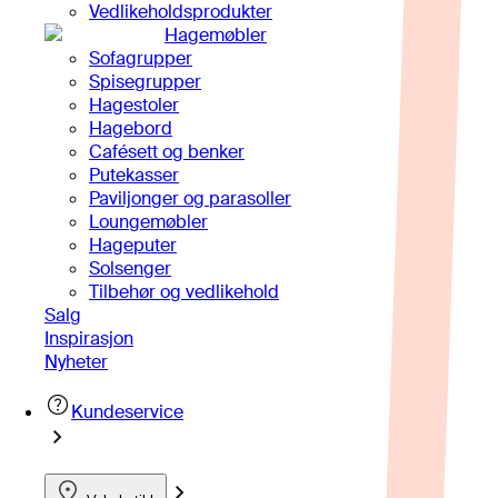
Vedlikeholdsprodukter
Hagemøbler
Sofagrupper
Spisegrupper
Hagestoler
Hagebord
Cafésett og benker
Putekasser
Paviljonger og parasoller
Loungemøbler
Hageputer
Solsenger
Tilbehør og vedlikehold
Salg
Inspirasjon
Nyheter
Kundeservice