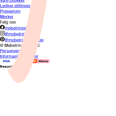
Våre butikker
Ledige stillinger
Presserom
Merker
Følg oss
mobelringen.no
@mobelringen
@mobelringennorge
© Møbelringen
2026
Personvern
Informasjonskapsler