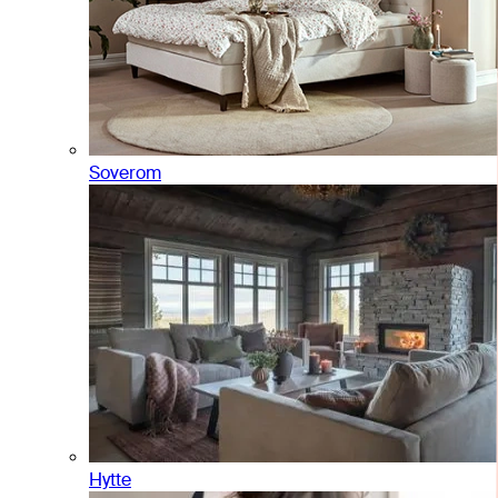
Soverom
Hytte