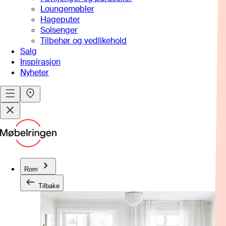
Loungemøbler
Hageputer
Solsenger
Tilbehør og vedlikehold
Salg
Inspirasjon
Nyheter
Rom
Tilbake