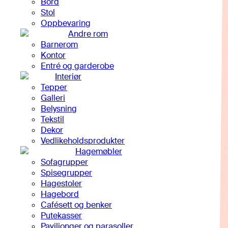
Bord
Stol
Oppbevaring
Andre rom
Barnerom
Kontor
Entré og garderobe
Interiør
Tepper
Galleri
Belysning
Tekstil
Dekor
Vedlikeholdsprodukter
Hagemøbler
Sofagrupper
Spisegrupper
Hagestoler
Hagebord
Cafésett og benker
Putekasser
Paviljonger og parasoller