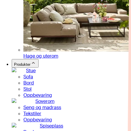
Hage og uterom
Produkter
Stue
Sofa
Bord
Stol
Oppbevaring
Soverom
Seng og madrass
Tekstiler
Oppbevaring
Spiseplass