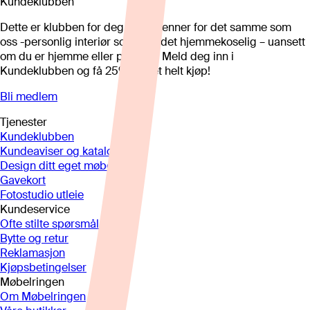
Kundeklubben
Dette er klubben for deg som brenner for det samme som
oss -personlig interiør som gjør det hjemmekoselig – uansett
om du er hjemme eller på hytta. Meld deg inn i
Kundeklubben og få 25%* på et helt kjøp!
Bli medlem
Tjenester
Kundeklubben
Kundeaviser og kataloger
Design ditt eget møbel
Gavekort
Fotostudio utleie
Kundeservice
Ofte stilte spørsmål
Bytte og retur
Reklamasjon
Kjøpsbetingelser
Møbelringen
Om Møbelringen