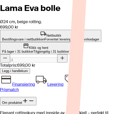
Lama Eva bolle
Ø24 cm, beige rotting.
699,00 kr
Nettbutikk
Bestillingsvare i nettbutikken
Forventet leveringstid: 2-7 virkedager
Klikk og hent
På lager i 31 butikker
Tilgjengelig i
31
butikker
Totalpris:
699,00 kr
Legg i handlekurv
Finansiering
Levering
Prismatch
Om produktet
Elegant rottingkurv med innside av capiz-skjell – perfekt til