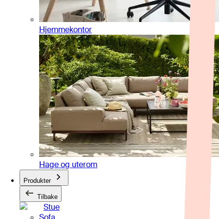
Hjemmekontor
Hage og uterom
Produkter
Tilbake
Stue
Sofa