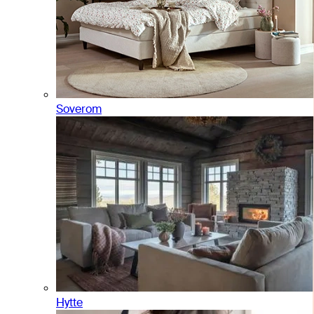
Soverom
Hytte