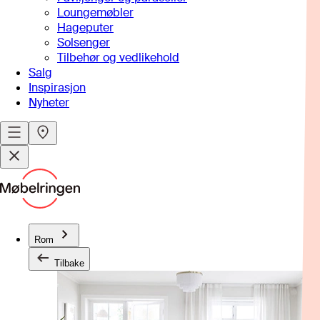
Loungemøbler
Hageputer
Solsenger
Tilbehør og vedlikehold
Salg
Inspirasjon
Nyheter
Rom
Tilbake