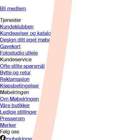
Bli medlem
Tjenester
Kundeklubben
Kundeaviser og kataloger
Design ditt eget møbel
Gavekort
Fotostudio utleie
Kundeservice
Ofte stilte spørsmål
Bytte og retur
Reklamasjon
Kjøpsbetingelser
Møbelringen
Om Møbelringen
Våre butikker
Ledige stillinger
Presserom
Merker
Følg oss
mobelringen.no