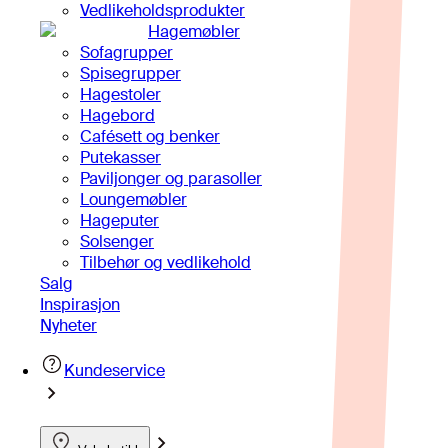
Vedlikeholdsprodukter
Hagemøbler
Sofagrupper
Spisegrupper
Hagestoler
Hagebord
Cafésett og benker
Putekasser
Paviljonger og parasoller
Loungemøbler
Hageputer
Solsenger
Tilbehør og vedlikehold
Salg
Inspirasjon
Nyheter
Kundeservice