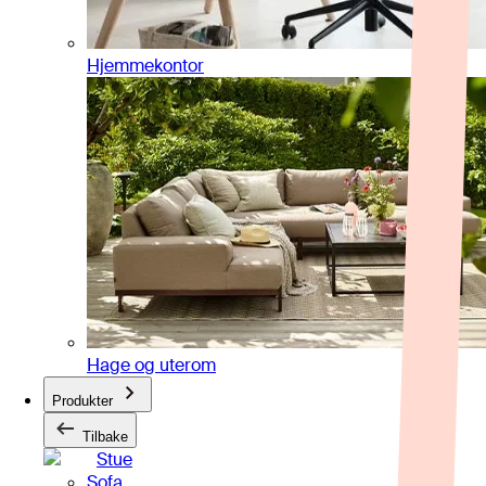
Hjemmekontor
Hage og uterom
Produkter
Tilbake
Stue
Sofa