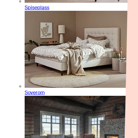
Spiseplass
Soverom