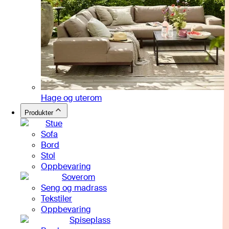
Hage og uterom
Produkter
Stue
Sofa
Bord
Stol
Oppbevaring
Soverom
Seng og madrass
Tekstiler
Oppbevaring
Spiseplass