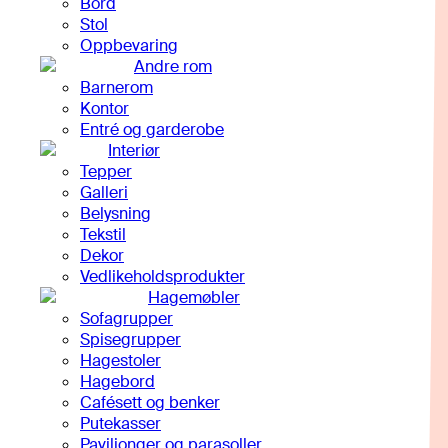
Bord
Stol
Oppbevaring
Andre rom
Barnerom
Kontor
Entré og garderobe
Interiør
Tepper
Galleri
Belysning
Tekstil
Dekor
Vedlikeholdsprodukter
Hagemøbler
Sofagrupper
Spisegrupper
Hagestoler
Hagebord
Cafésett og benker
Putekasser
Paviljonger og parasoller