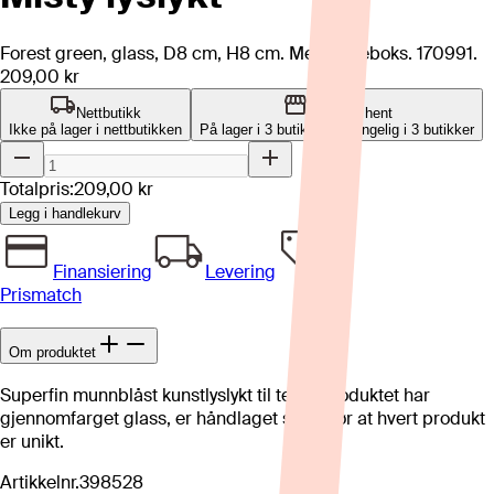
Forest green, glass, D8 cm, H8 cm. Med gaveboks. 170991.
209,00 kr
Nettbutikk
Klikk og hent
Ikke på lager i nettbutikken
På lager i 3 butikker
Tilgjengelig i
3
butikker
Totalpris:
209,00 kr
Legg i handlekurv
Finansiering
Levering
Prismatch
Om produktet
Superfin munnblåst kunstlyslykt til telys. Produktet har
gjennomfarget glass, er håndlaget som gjør at hvert produkt
er unikt.
Artikkelnr.
398528