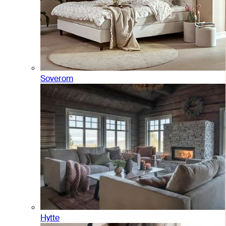
Soverom
Hytte