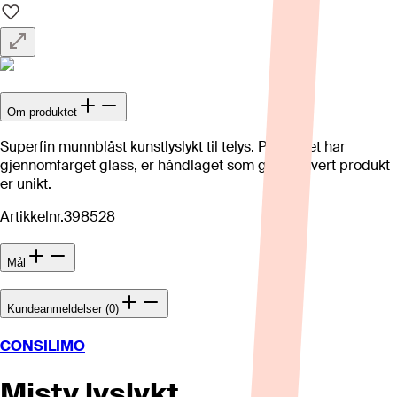
Om produktet
Superfin munnblåst kunstlyslykt til telys. Produktet har
gjennomfarget glass, er håndlaget som gjør at hvert produkt
er unikt.
Artikkelnr.
398528
Mål
Kundeanmeldelser (0)
CONSILIMO
Misty lyslykt