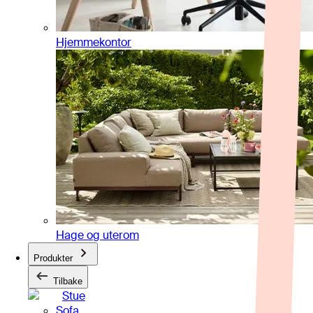
Hjemmekontor
Hage og uterom
Produkter
Tilbake
Stue
Sofa