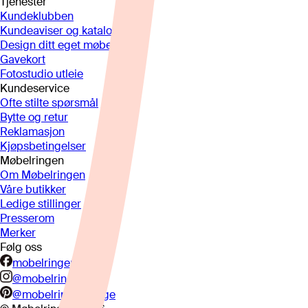
Tjenester
Kundeklubben
Kundeaviser og kataloger
Design ditt eget møbel
Gavekort
Fotostudio utleie
Kundeservice
Ofte stilte spørsmål
Bytte og retur
Reklamasjon
Kjøpsbetingelser
Møbelringen
Om Møbelringen
Våre butikker
Ledige stillinger
Presserom
Merker
Følg oss
mobelringen.no
@mobelringen
@mobelringennorge