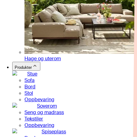
Hage og uterom
Produkter
Stue
Sofa
Bord
Stol
Oppbevaring
Soverom
Seng og madrass
Tekstiler
Oppbevaring
Spiseplass