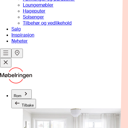
Loungemøbler
Hageputer
Solsenger
Tilbehør og vedlikehold
Salg
Inspirasjon
Nyheter
Rom
Tilbake