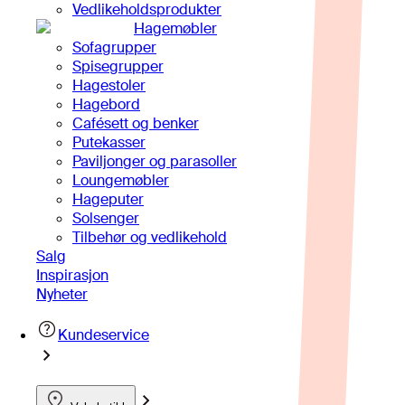
Vedlikeholdsprodukter
Hagemøbler
Sofagrupper
Spisegrupper
Hagestoler
Hagebord
Cafésett og benker
Putekasser
Paviljonger og parasoller
Loungemøbler
Hageputer
Solsenger
Tilbehør og vedlikehold
Salg
Inspirasjon
Nyheter
Kundeservice