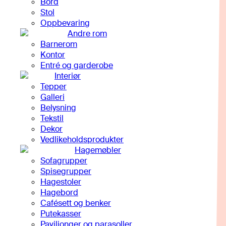
Bord
Stol
Oppbevaring
Andre rom
Barnerom
Kontor
Entré og garderobe
Interiør
Tepper
Galleri
Belysning
Tekstil
Dekor
Vedlikeholdsprodukter
Hagemøbler
Sofagrupper
Spisegrupper
Hagestoler
Hagebord
Cafésett og benker
Putekasser
Paviljonger og parasoller