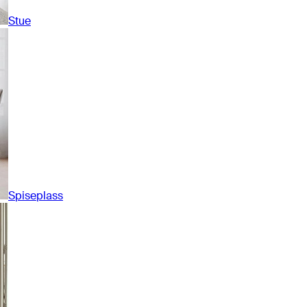
Stue
Spiseplass