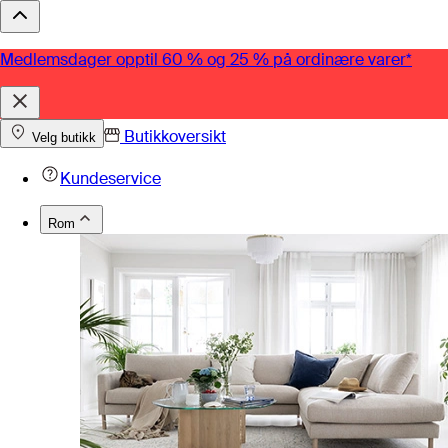
Medlemsdager opptil 60 % og 25 % på ordinære varer*
Butikkoversikt
Velg butikk
Kundeservice
Rom