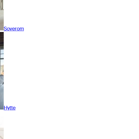
Soverom
Hytte