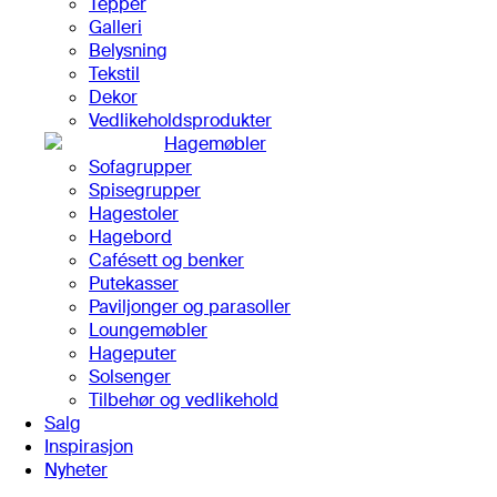
Tepper
Galleri
Belysning
Tekstil
Dekor
Vedlikeholdsprodukter
Hagemøbler
Sofagrupper
Spisegrupper
Hagestoler
Hagebord
Cafésett og benker
Putekasser
Paviljonger og parasoller
Loungemøbler
Hageputer
Solsenger
Tilbehør og vedlikehold
Salg
Inspirasjon
Nyheter