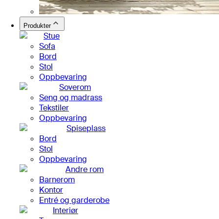
Produkter
Stue
Sofa
Bord
Stol
Oppbevaring
Soverom
Seng og madrass
Tekstiler
Oppbevaring
Spiseplass
Bord
Stol
Oppbevaring
Andre rom
Barnerom
Kontor
Entré og garderobe
Interiør