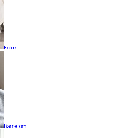
Entré
Barnerom