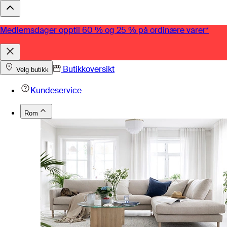
Medlemsdager opptil 60 % og 25 % på ordinære varer*
Butikkoversikt
Velg butikk
Kundeservice
Rom