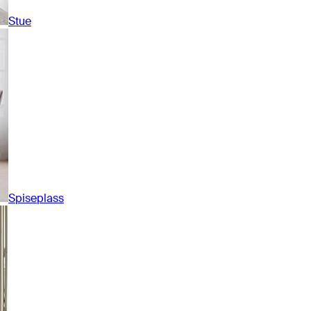
Stue
Spiseplass