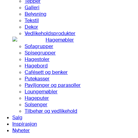
Tepper
Galleri
Belysning
Tekstil
Dekor
Vedlikeholdsprodukter
Hagemøbler
Sofagrupper
Spisegrupper
Hagestoler
Hagebord
Cafésett og benker
Putekasser
Paviljonger og parasoller
Loungemøbler
Hageputer
Solsenger
Tilbehør og vedlikehold
Salg
Inspirasjon
Nyheter