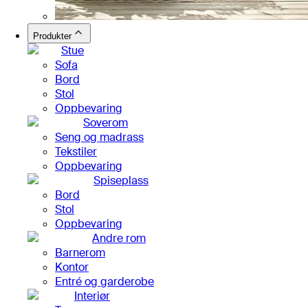
Produkter
Stue
Sofa
Bord
Stol
Oppbevaring
Soverom
Seng og madrass
Tekstiler
Oppbevaring
Spiseplass
Bord
Stol
Oppbevaring
Andre rom
Barnerom
Kontor
Entré og garderobe
Interiør