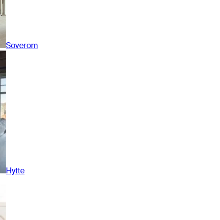
Soverom
Hytte