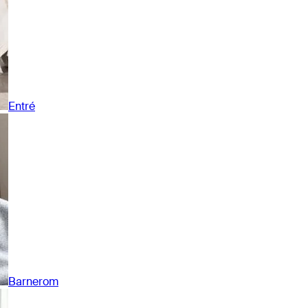
Entré
Barnerom