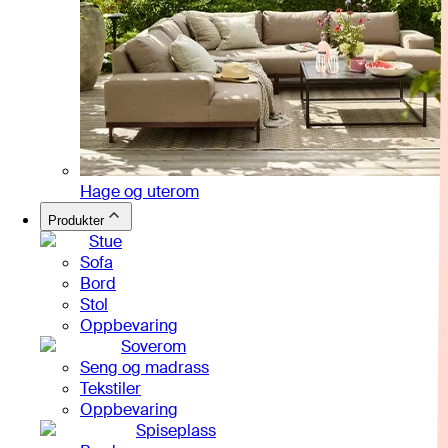
Hage og uterom
Produkter
Stue
Sofa
Bord
Stol
Oppbevaring
Soverom
Seng og madrass
Tekstiler
Oppbevaring
Spiseplass