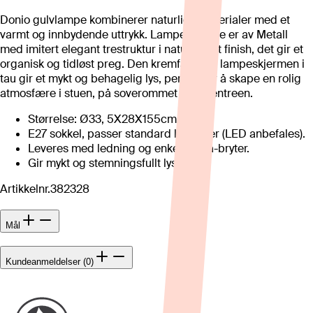
Donio gulvlampe kombinerer naturlige materialer med et
varmt og innbydende uttrykk. Lampens base er av Metall
med imitert elegant trestruktur i naturfarget finish, det gir et
organisk og tidløst preg. Den kremfargede lampeskjermen i
tau gir et mykt og behagelig lys, perfekt for å skape en rolig
atmosfære i stuen, på soverommet eller i entreen.
Størrelse: Ø33, 5X28X155cm.
E27 sokkel, passer standard lyspærer (LED anbefales).
Leveres med ledning og enkel av/på-bryter.
Gir mykt og stemningsfullt lys.
Artikkelnr.
382328
Mål
Kundeanmeldelser (0)