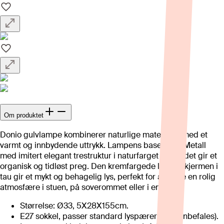
Om produktet
Donio gulvlampe kombinerer naturlige materialer med et
varmt og innbydende uttrykk. Lampens base er av Metall
med imitert elegant trestruktur i naturfarget finish, det gir et
organisk og tidløst preg. Den kremfargede lampeskjermen i
tau gir et mykt og behagelig lys, perfekt for å skape en rolig
atmosfære i stuen, på soverommet eller i entreen.
Størrelse: Ø33, 5X28X155cm.
E27 sokkel, passer standard lyspærer (LED anbefales).