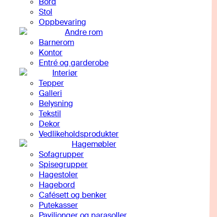
Bord
Stol
Oppbevaring
Andre rom
Barnerom
Kontor
Entré og garderobe
Interiør
Tepper
Galleri
Belysning
Tekstil
Dekor
Vedlikeholdsprodukter
Hagemøbler
Sofagrupper
Spisegrupper
Hagestoler
Hagebord
Cafésett og benker
Putekasser
Paviljonger og parasoller