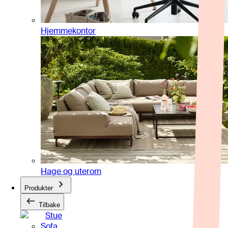
Hjemmekontor
Hage og uterom
Produkter
Tilbake
Stue
Sofa