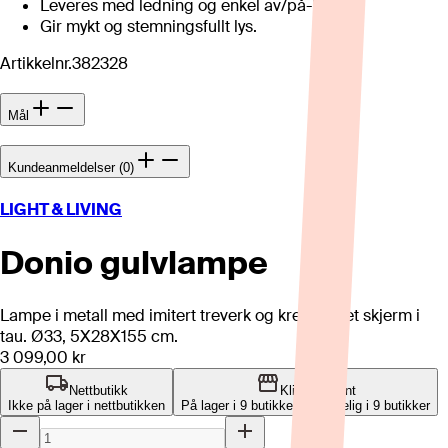
Leveres med ledning og enkel av/på-bryter.
Gir mykt og stemningsfullt lys.
Artikkelnr.
382328
Mål
Kundeanmeldelser (0)
LIGHT & LIVING
Donio gulvlampe
Lampe i metall med imitert treverk og kremfarget skjerm i
tau. Ø33, 5X28X155 cm.
3 099,00 kr
Nettbutikk
Klikk og hent
Ikke på lager i nettbutikken
På lager i 9 butikker
Tilgjengelig i
9
butikker