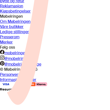
Bytte og retur
Reklamasjon
Kjøpsbetingelser
Møbelringen
Om Møbelringen
Våre butikker
Ledige stillinger
Presserom
Merker
Følg oss
mobelringen.no
@mobelringen
@mobelringennorge
© Møbelringen
2026
Personvern
Informasjonskapsler