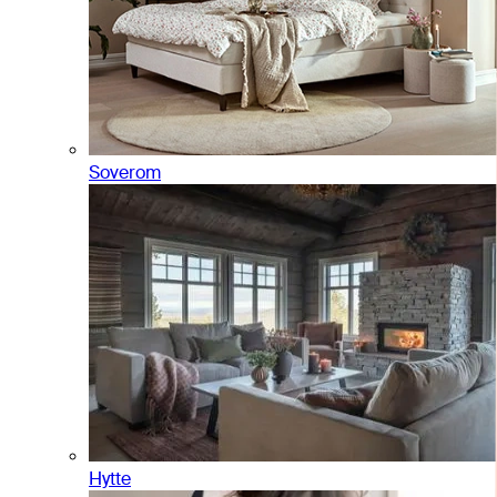
Soverom
Hytte