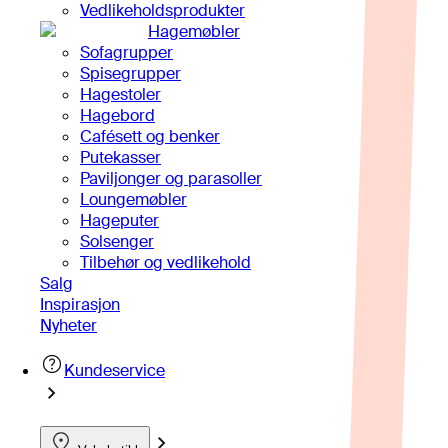
Vedlikeholdsprodukter
Hagemøbler
Sofagrupper
Spisegrupper
Hagestoler
Hagebord
Cafésett og benker
Putekasser
Paviljonger og parasoller
Loungemøbler
Hageputer
Solsenger
Tilbehør og vedlikehold
Salg
Inspirasjon
Nyheter
Kundeservice