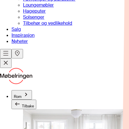
Loungemøbler
Hageputer
Solsenger
Tilbehør og vedlikehold
Salg
Inspirasjon
Nyheter
Rom
Tilbake