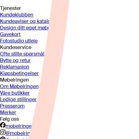
Tjenester
Kundeklubben
Kundeaviser og kataloger
Design ditt eget møbel
Gavekort
Fotostudio utleie
Kundeservice
Ofte stilte spørsmål
Bytte og retur
Reklamasjon
Kjøpsbetingelser
Møbelringen
Om Møbelringen
Våre butikker
Ledige stillinger
Presserom
Merker
Følg oss
mobelringen.no
@mobelringen