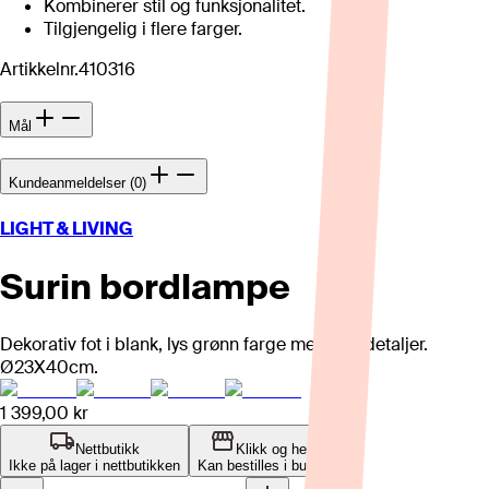
Kombinerer stil og funksjonalitet.
Tilgjengelig i flere farger.
Artikkelnr.
410316
Mål
Kundeanmeldelser (0)
LIGHT & LIVING
Surin bordlampe
Dekorativ fot i blank, lys grønn farge med gull detaljer.
Ø23X40cm.
1 399,00 kr
Nettbutikk
Klikk og hent
Ikke på lager i nettbutikken
Kan bestilles i butikk