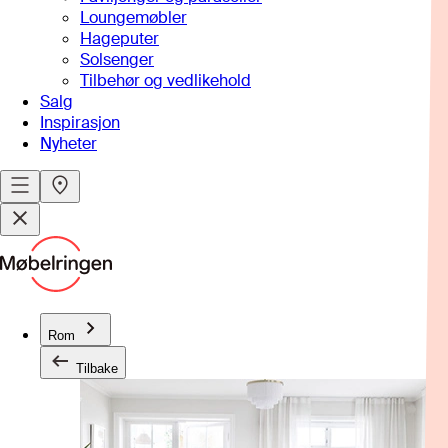
Loungemøbler
Hageputer
Solsenger
Tilbehør og vedlikehold
Salg
Inspirasjon
Nyheter
Rom
Tilbake