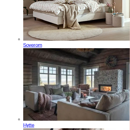
Soverom
Hytte