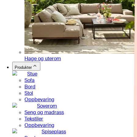
Hage og uterom
Produkter
Stue
Sofa
Bord
Stol
Oppbevaring
Soverom
Seng og madrass
Tekstiler
Oppbevaring
Spiseplass