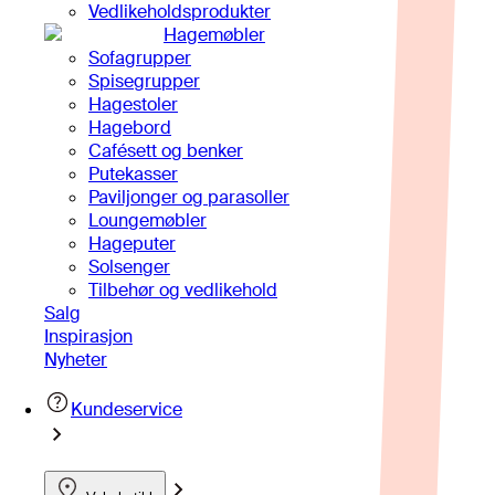
Vedlikeholdsprodukter
Hagemøbler
Sofagrupper
Spisegrupper
Hagestoler
Hagebord
Cafésett og benker
Putekasser
Paviljonger og parasoller
Loungemøbler
Hageputer
Solsenger
Tilbehør og vedlikehold
Salg
Inspirasjon
Nyheter
Kundeservice