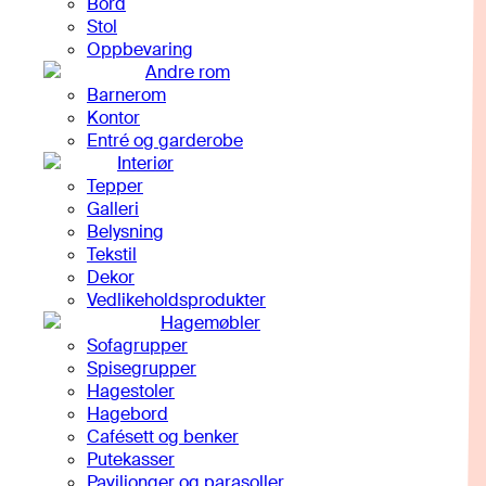
Bord
Stol
Oppbevaring
Andre rom
Barnerom
Kontor
Entré og garderobe
Interiør
Tepper
Galleri
Belysning
Tekstil
Dekor
Vedlikeholdsprodukter
Hagemøbler
Sofagrupper
Spisegrupper
Hagestoler
Hagebord
Cafésett og benker
Putekasser
Paviljonger og parasoller