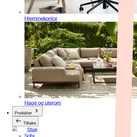
Hjemmekontor
Hage og uterom
Produkter
Tilbake
Stue
Sofa