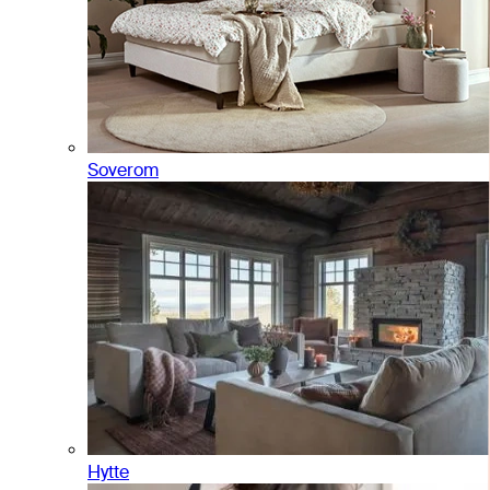
Soverom
Hytte