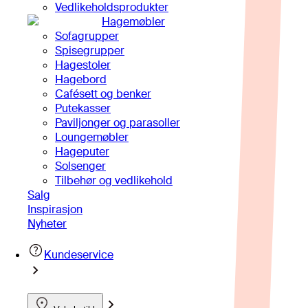
Vedlikeholdsprodukter
Hagemøbler
Sofagrupper
Spisegrupper
Hagestoler
Hagebord
Cafésett og benker
Putekasser
Paviljonger og parasoller
Loungemøbler
Hageputer
Solsenger
Tilbehør og vedlikehold
Salg
Inspirasjon
Nyheter
Kundeservice