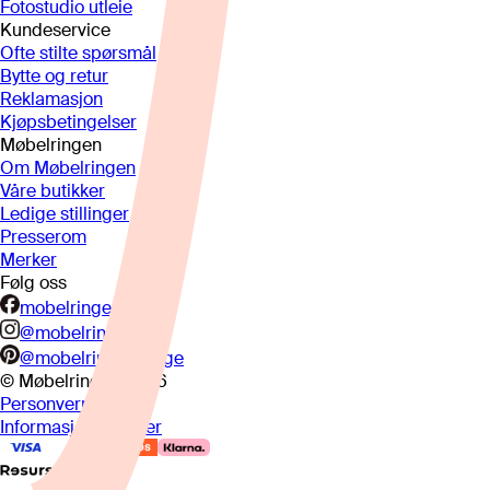
Fotostudio utleie
Kundeservice
Ofte stilte spørsmål
Bytte og retur
Reklamasjon
Kjøpsbetingelser
Møbelringen
Om Møbelringen
Våre butikker
Ledige stillinger
Presserom
Merker
Følg oss
mobelringen.no
@mobelringen
@mobelringennorge
© Møbelringen
2026
Personvern
Informasjonskapsler