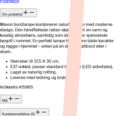
Prismatch
Om produktet
Mavon bordlampe kombinerer naturlig sjarm med moderne
design. Den håndflettede rattan-skjermen gir en varm og
koselig atmosfære, samtidig som den skaper spennende
lysspill i rommet. En perfekt lampe for å tilføre både karakter
og hygge i hjemmet – enten på en skjenk, nattbord eller i
stuen.
Størrelse: Ø 27,5 X 35 cm.
E27 sokkel, passer standard lyspærer (LED anbefales).
Laget av naturlig rotting.
Leveres med ledning og bryter.
Artikkelnr.
415865
Mål
Kundeanmeldelser (0)