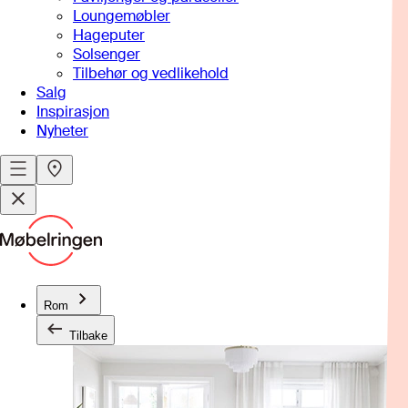
Loungemøbler
Hageputer
Solsenger
Tilbehør og vedlikehold
Salg
Inspirasjon
Nyheter
Rom
Tilbake