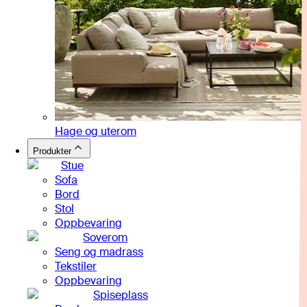
Hage og uterom
Produkter
Stue
Sofa
Bord
Stol
Oppbevaring
Soverom
Seng og madrass
Tekstiler
Oppbevaring
Spiseplass