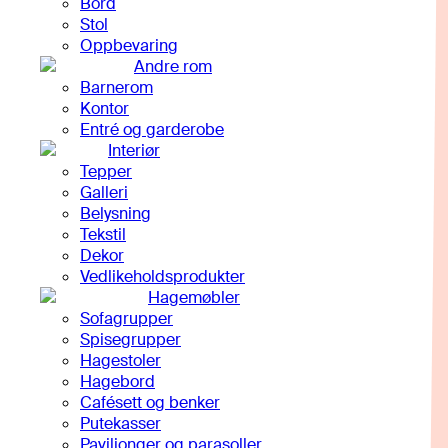
Bord
Stol
Oppbevaring
Andre rom
Barnerom
Kontor
Entré og garderobe
Interiør
Tepper
Galleri
Belysning
Tekstil
Dekor
Vedlikeholdsprodukter
Hagemøbler
Sofagrupper
Spisegrupper
Hagestoler
Hagebord
Cafésett og benker
Putekasser
Paviljonger og parasoller