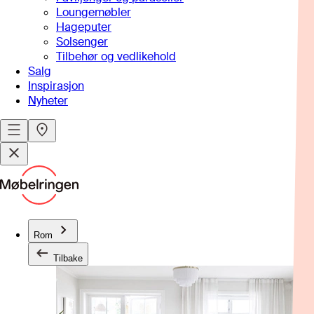
Loungemøbler
Hageputer
Solsenger
Tilbehør og vedlikehold
Salg
Inspirasjon
Nyheter
Rom
Tilbake