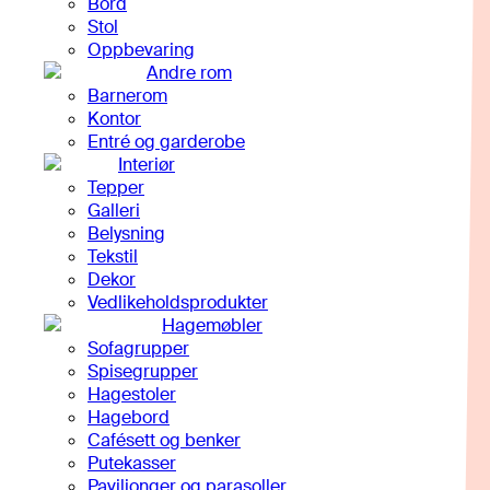
Bord
Stol
Oppbevaring
Andre rom
Barnerom
Kontor
Entré og garderobe
Interiør
Tepper
Galleri
Belysning
Tekstil
Dekor
Vedlikeholdsprodukter
Hagemøbler
Sofagrupper
Spisegrupper
Hagestoler
Hagebord
Cafésett og benker
Putekasser
Paviljonger og parasoller