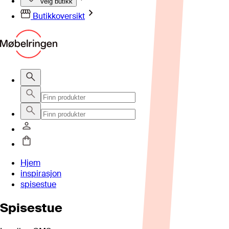
Velg butikk
Butikkoversikt
Hjem
inspirasjon
spisestue
Spisestue