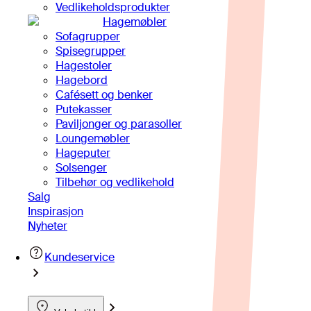
Vedlikeholdsprodukter
Hagemøbler
Sofagrupper
Spisegrupper
Hagestoler
Hagebord
Cafésett og benker
Putekasser
Paviljonger og parasoller
Loungemøbler
Hageputer
Solsenger
Tilbehør og vedlikehold
Salg
Inspirasjon
Nyheter
Kundeservice