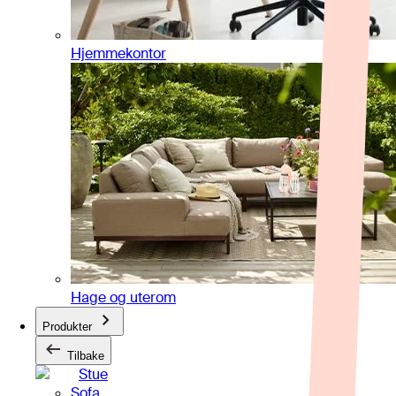
Hjemmekontor
Hage og uterom
Produkter
Tilbake
Stue
Sofa