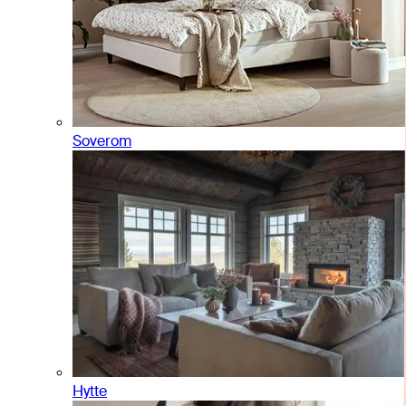
Soverom
Hytte