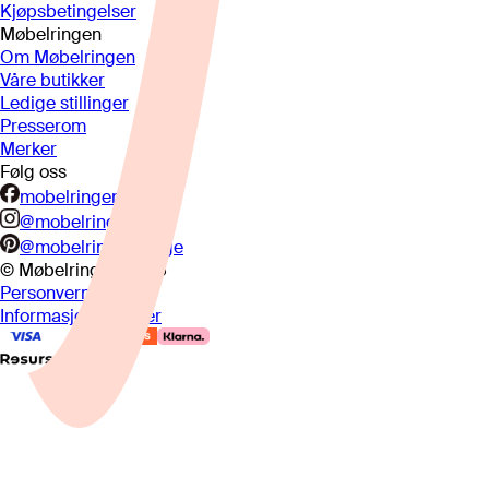
Kjøpsbetingelser
Møbelringen
Om Møbelringen
Våre butikker
Ledige stillinger
Presserom
Merker
Følg oss
mobelringen.no
@mobelringen
@mobelringennorge
© Møbelringen
2026
Personvern
Informasjonskapsler