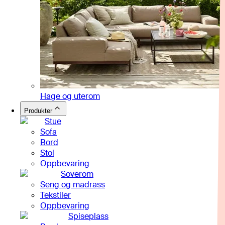
Hage og uterom
Produkter
Stue
Sofa
Bord
Stol
Oppbevaring
Soverom
Seng og madrass
Tekstiler
Oppbevaring
Spiseplass