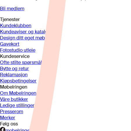
Bli medlem
Tjenester
Kundeklubben
Kundeaviser og kataloger
Design ditt eget møbel
Gavekort
Fotostudio utleie
Kundeservice
Ofte stilte spørsmål
Bytte og retur
Reklamasjon
Kjøpsbetingelser
Møbelringen
Om Møbelringen
Våre butikker
Ledige stillinger
Presserom
Merker
Følg oss
mobelringen.no