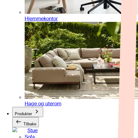
Hjemmekontor
Hage og uterom
Produkter
Tilbake
Stue
Sofa