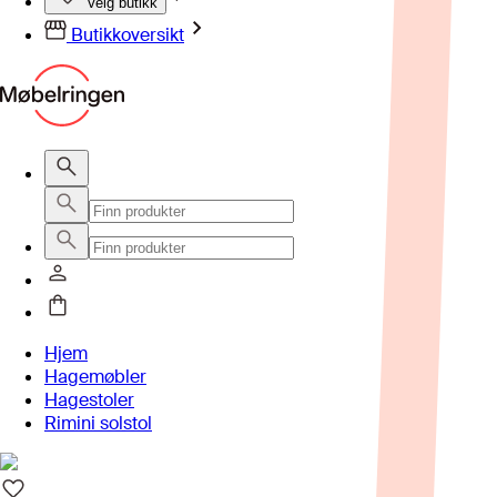
Velg butikk
Butikkoversikt
Hjem
Hagemøbler
Hagestoler
Rimini solstol