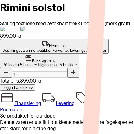
Rimini solstol
Stål og textilene med avtakbart trekk i polyester (mørk grått).
899,00 kr
Nettbutikk
Bestillingsvare i nettbutikken
Forventet leveringstid: 1-2 uker
Klikk og hent
På lager i 5 butikker
Tilgjengelig i
5
butikker
Totalpris:
899,00 kr
Legg i handlekurv
Finansiering
Levering
Prismatch
Se produktet før du kjøper
Denne varen er utstilt i butikkene nedenfor. Våre fageksperter
står klare for å hjelpe deg.