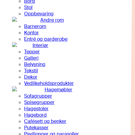
Bord
Stol
Oppbevaring
Andre rom
Barnerom
Kontor
Entré og garderobe
Interiør
Tepper
Galleri
Belysning
Tekstil
Dekor
Vedlikeholdsprodukter
Hagemøbler
Sofagrupper
Spisegrupper
Hagestoler
Hagebord
Cafésett og benker
Putekasser
Paviljonger og parasoller