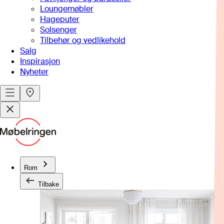
Loungemøbler
Hageputer
Solsenger
Tilbehør og vedlikehold
Salg
Inspirasjon
Nyheter
Rom
Tilbake