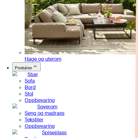
Hage og uterom
Produkter
Stue
Sofa
Bord
Stol
Oppbevaring
Soverom
Seng og madrass
Tekstiler
Oppbevaring
Spiseplass