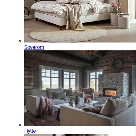
Soverom
Hytte