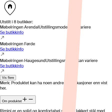
Utstilt i
8
butikker
:
Møbelringen Arendal
Utstillingsmodell kan variere
Se butikkinfo
Møbelringen Førde
Se butikkinfo
Møbelringen Haugesund
Utstillingsmodell kan variere
Se butikkinfo
Vis flere
Merk: Produktet kan ha noen andre spesifikasjoner enn vist
her.
Om produktet
Rimini er en solid og komfortabel solstol i lakkert stål med