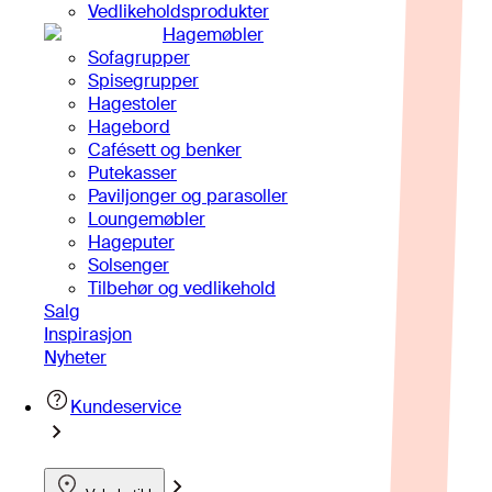
Vedlikeholdsprodukter
Hagemøbler
Sofagrupper
Spisegrupper
Hagestoler
Hagebord
Cafésett og benker
Putekasser
Paviljonger og parasoller
Loungemøbler
Hageputer
Solsenger
Tilbehør og vedlikehold
Salg
Inspirasjon
Nyheter
Kundeservice