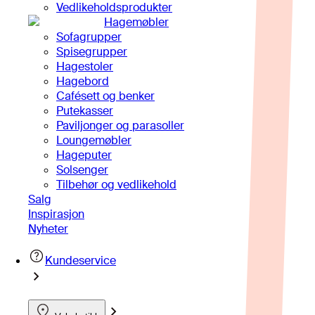
Vedlikeholdsprodukter
Hagemøbler
Sofagrupper
Spisegrupper
Hagestoler
Hagebord
Cafésett og benker
Putekasser
Paviljonger og parasoller
Loungemøbler
Hageputer
Solsenger
Tilbehør og vedlikehold
Salg
Inspirasjon
Nyheter
Kundeservice