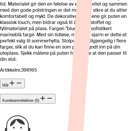
tid. Materialet gir den en følelse av eksklusivitet og sammen
med den gode polstringen er det med på å sikre at du sitter
komfortabelt og mykt. De dekorative knappene gir puten en
klassisk touch, men bidrar også til å holde stoffet og
fyllmaterialet på plass. Fargen "blue" er en sofistikert
marineblå farge. Med sin tidløse, maritime sjarm er dette et
perfekt valg til sommerhytta. Stolputen er tilgjengelig i flere
farger, slik at du kan finne en som passer godt inn på din
uteplass. Sjekk målene på puten for å sikre at den passer til
din stol.
Artikkelnr.
398165
Mål
Kundeanmeldelser (0)