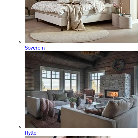
Soverom
Hytte