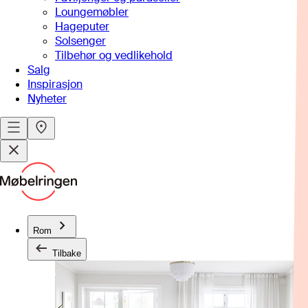
Loungemøbler
Hageputer
Solsenger
Tilbehør og vedlikehold
Salg
Inspirasjon
Nyheter
Rom
Tilbake