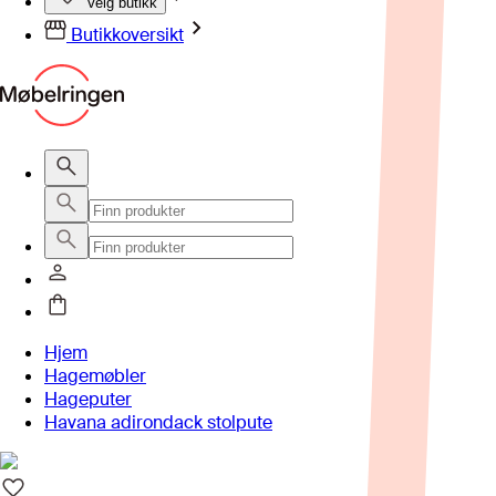
Velg butikk
Butikkoversikt
Hjem
Hagemøbler
Hageputer
Havana adirondack stolpute