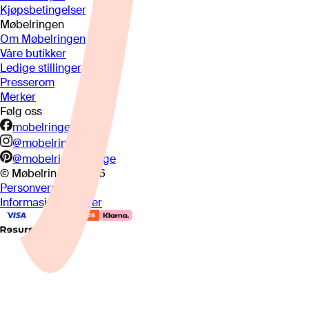
Kjøpsbetingelser
Møbelringen
Om Møbelringen
Våre butikker
Ledige stillinger
Presserom
Merker
Følg oss
mobelringen.no
@mobelringen
@mobelringennorge
© Møbelringen
2026
Personvern
Informasjonskapsler