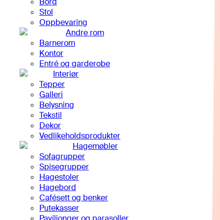
Bord
Stol
Oppbevaring
Andre rom
Barnerom
Kontor
Entré og garderobe
Interiør
Tepper
Galleri
Belysning
Tekstil
Dekor
Vedlikeholdsprodukter
Hagemøbler
Sofagrupper
Spisegrupper
Hagestoler
Hagebord
Cafésett og benker
Putekasser
Paviljonger og parasoller