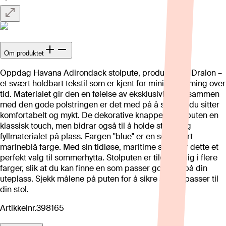
Om produktet
Oppdag Havana Adirondack stolpute, produsert av Dralon –
et svært holdbart tekstil som er kjent for minimal falming over
tid. Materialet gir den en følelse av eksklusivitet og sammen
med den gode polstringen er det med på å sikre at du sitter
komfortabelt og mykt. De dekorative knappene gir puten en
klassisk touch, men bidrar også til å holde stoffet og
fyllmaterialet på plass. Fargen "blue" er en sofistikert
marineblå farge. Med sin tidløse, maritime sjarm er dette et
perfekt valg til sommerhytta. Stolputen er tilgjengelig i flere
farger, slik at du kan finne en som passer godt inn på din
uteplass. Sjekk målene på puten for å sikre at den passer til
din stol.
Artikkelnr.
398165