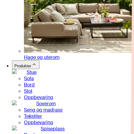
Hage og uterom
Produkter
Stue
Sofa
Bord
Stol
Oppbevaring
Soverom
Seng og madrass
Tekstiler
Oppbevaring
Spiseplass