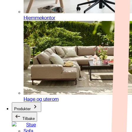
Hjemmekontor
Hage og uterom
Produkter
Tilbake
Stue
Sofa