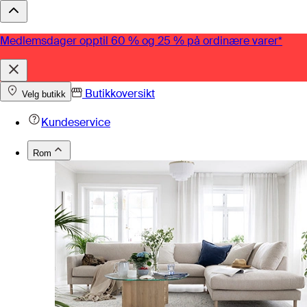
Medlemsdager opptil 60 % og 25 % på ordinære varer*
Butikkoversikt
Velg butikk
Kundeservice
Rom