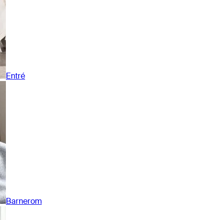
Entré
Barnerom