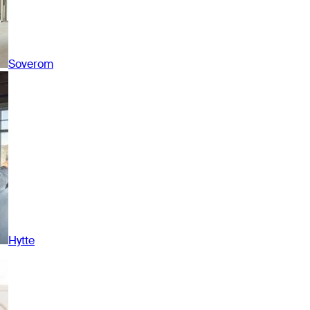
Soverom
Hytte