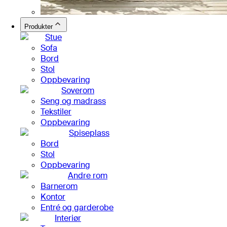
Produkter
Stue
Sofa
Bord
Stol
Oppbevaring
Soverom
Seng og madrass
Tekstiler
Oppbevaring
Spiseplass
Bord
Stol
Oppbevaring
Andre rom
Barnerom
Kontor
Entré og garderobe
Interiør