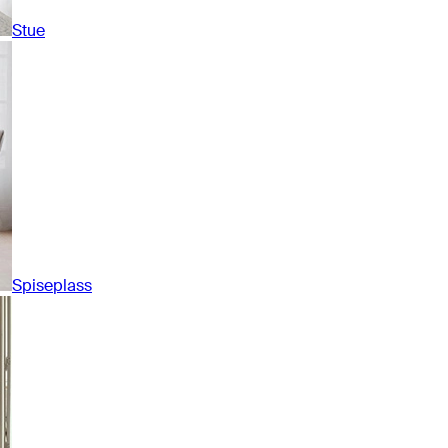
Stue
Spiseplass