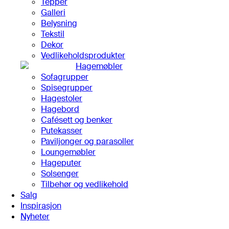
Tepper
Galleri
Belysning
Tekstil
Dekor
Vedlikeholdsprodukter
Hagemøbler
Sofagrupper
Spisegrupper
Hagestoler
Hagebord
Cafésett og benker
Putekasser
Paviljonger og parasoller
Loungemøbler
Hageputer
Solsenger
Tilbehør og vedlikehold
Salg
Inspirasjon
Nyheter