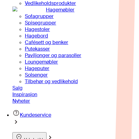
Vedlikeholdsprodukter
Hagemøbler
Sofagrupper
Spisegrupper
Hagestoler
Hagebord
Cafésett og benker
Putekasser
Paviljonger og parasoller
Loungemøbler
Hageputer
Solsenger
Tilbehør og vedlikehold
Salg
Inspirasjon
Nyheter
Kundeservice