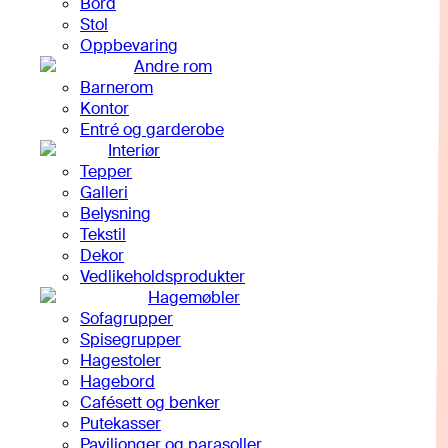
Bord
Stol
Oppbevaring
Andre rom
Barnerom
Kontor
Entré og garderobe
Interiør
Tepper
Galleri
Belysning
Tekstil
Dekor
Vedlikeholdsprodukter
Hagemøbler
Sofagrupper
Spisegrupper
Hagestoler
Hagebord
Cafésett og benker
Putekasser
Paviljonger og parasoller