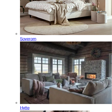
Soverom
Hytte