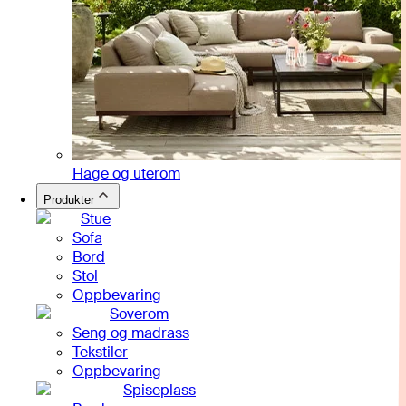
Hage og uterom
Produkter
Stue
Sofa
Bord
Stol
Oppbevaring
Soverom
Seng og madrass
Tekstiler
Oppbevaring
Spiseplass