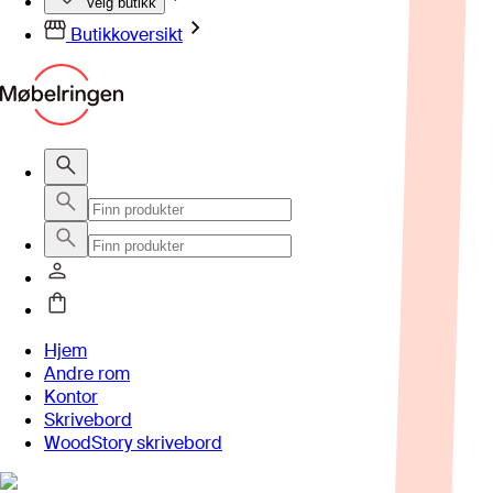
Velg butikk
Butikkoversikt
Hjem
Andre rom
Kontor
Skrivebord
WoodStory skrivebord