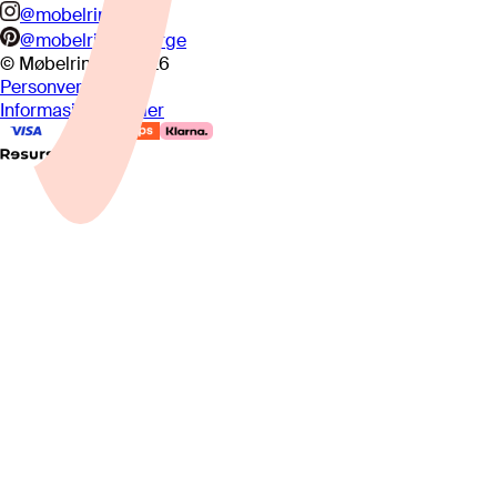
@mobelringen
@mobelringennorge
© Møbelringen
2026
Personvern
Informasjonskapsler