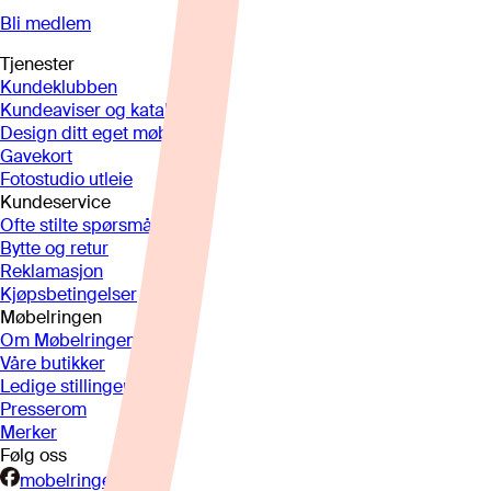
Bli medlem
Tjenester
Kundeklubben
Kundeaviser og kataloger
Design ditt eget møbel
Gavekort
Fotostudio utleie
Kundeservice
Ofte stilte spørsmål
Bytte og retur
Reklamasjon
Kjøpsbetingelser
Møbelringen
Om Møbelringen
Våre butikker
Ledige stillinger
Presserom
Merker
Følg oss
mobelringen.no