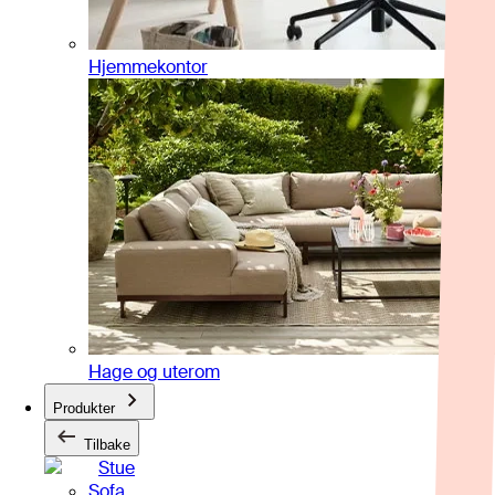
Hjemmekontor
Hage og uterom
Produkter
Tilbake
Stue
Sofa