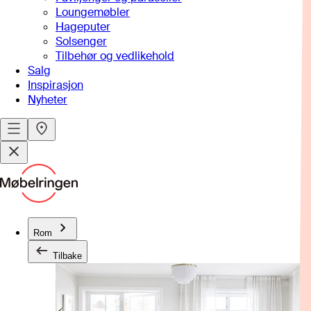
Loungemøbler
Hageputer
Solsenger
Tilbehør og vedlikehold
Salg
Inspirasjon
Nyheter
Rom
Tilbake