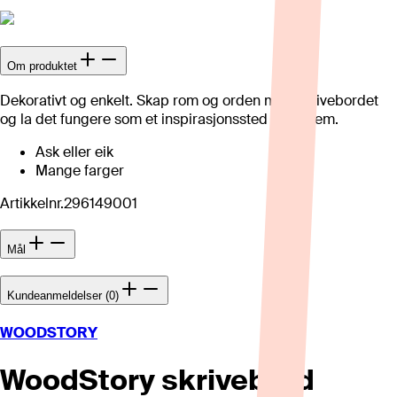
Om produktet
Dekorativt og enkelt. Skap rom og orden med skrivebordet
og la det fungere som et inspirasjonssted i ditt hjem.
Ask eller eik
Mange farger
Artikkelnr.
296149001
Mål
Kundeanmeldelser (0)
WOODSTORY
WoodStory skrivebord