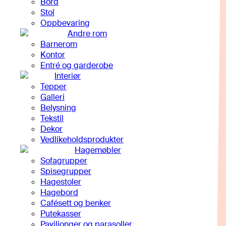
Bord
Stol
Oppbevaring
Andre rom
Barnerom
Kontor
Entré og garderobe
Interiør
Tepper
Galleri
Belysning
Tekstil
Dekor
Vedlikeholdsprodukter
Hagemøbler
Sofagrupper
Spisegrupper
Hagestoler
Hagebord
Cafésett og benker
Putekasser
Paviljonger og parasoller