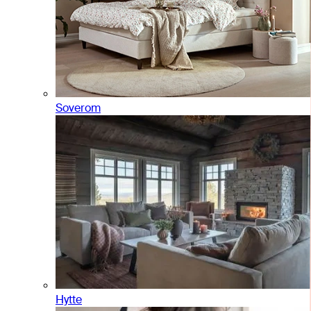
Soverom
Hytte