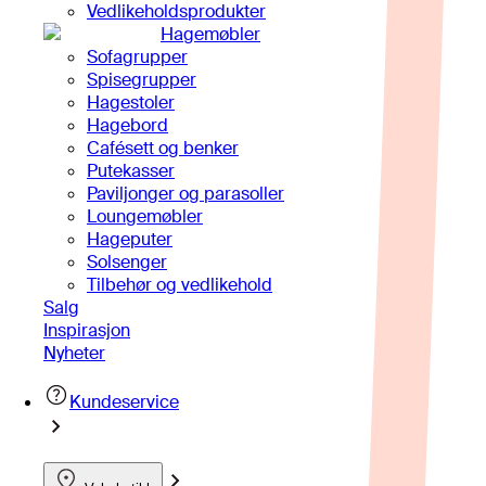
Vedlikeholdsprodukter
Hagemøbler
Sofagrupper
Spisegrupper
Hagestoler
Hagebord
Cafésett og benker
Putekasser
Paviljonger og parasoller
Loungemøbler
Hageputer
Solsenger
Tilbehør og vedlikehold
Salg
Inspirasjon
Nyheter
Kundeservice