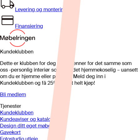
Levering og montering
Finansiering
Kundeklubben
Dette er klubben for deg som brenner for det samme som
oss -personlig interiør som gjør det hjemmekoselig – uansett
om du er hjemme eller på hytta. Meld deg inn i
Kundeklubben og få 25%* på et helt kjøp!
Bli medlem
Tjenester
Kundeklubben
Kundeaviser og kataloger
Design ditt eget møbel
Gavekort
Fotostudio utleie