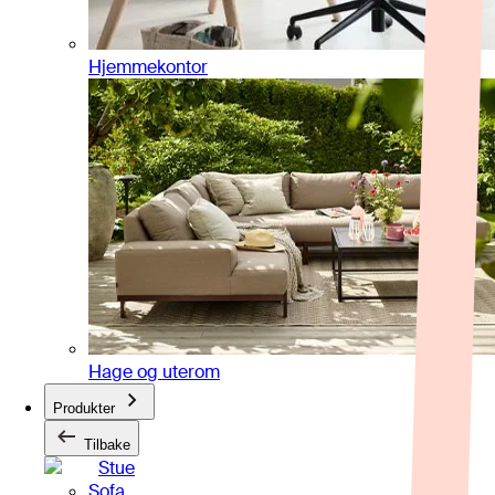
Hjemmekontor
Hage og uterom
Produkter
Tilbake
Stue
Sofa