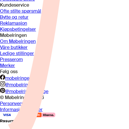
Kundeservice
Ofte stilte spørsmål
Bytte og retur
Reklamasjon
Kjøpsbetingelser
Møbelringen
Om Møbelringen
Våre butikker
Ledige stillinger
Presserom
Merker
Følg oss
mobelringen.no
@mobelringen
@mobelringennorge
© Møbelringen
2026
Personvern
Informasjonskapsler