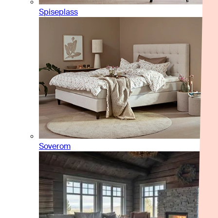
Spiseplass
Soverom