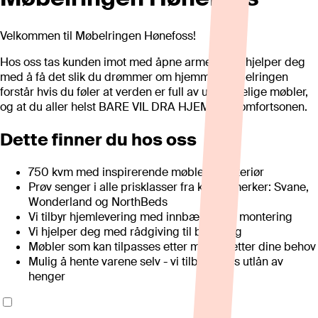
Velkommen til Møbelringen Hønefoss!
Hos oss tas kunden imot med åpne armener. Vi hjelper deg
med å få det slik du drømmer om hjemme. Møbelringen
forstår hvis du føler at verden er full av ubehagelige møbler,
og at du aller helst BARE VIL DRA HJEM – til komfortsonen.
Dette finner du hos oss
750 kvm med inspirerende møbler og interiør
Prøv senger i alle prisklasser fra kjente merker: Svane,
Wonderland og NorthBeds
Vi tilbyr hjemlevering med innbæring og montering
Vi hjelper deg med rådgiving til bestilling
Møbler som kan tilpasses etter mål, og etter dine behov
Mulig å hente varene selv - vi tilbyr gratis utlån av
henger