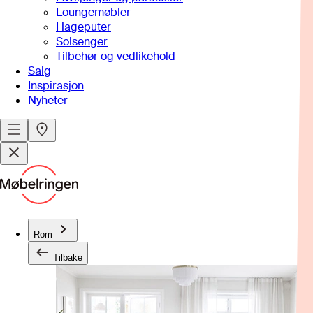
Loungemøbler
Hageputer
Solsenger
Tilbehør og vedlikehold
Salg
Inspirasjon
Nyheter
Rom
Tilbake