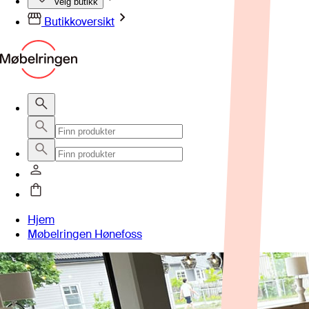
Velg butikk
Butikkoversikt
Hjem
Møbelringen Hønefoss