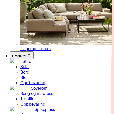
Hage og uterom
Produkter
Stue
Sofa
Bord
Stol
Oppbevaring
Soverom
Seng og madrass
Tekstiler
Oppbevaring
Spiseplass