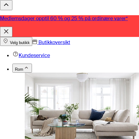
Medlemsdager opptil 60 % og 25 % på ordinære varer*
Butikkoversikt
Velg butikk
Kundeservice
Rom