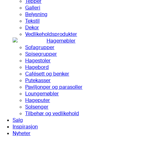
Tepper
Galleri
Belysning
Tekstil
Dekor
Vedlikeholdsprodukter
Hagemøbler
Sofagrupper
Spisegrupper
Hagestoler
Hagebord
Cafésett og benker
Putekasser
Paviljonger og parasoller
Loungemøbler
Hageputer
Solsenger
Tilbehør og vedlikehold
Salg
Inspirasjon
Nyheter