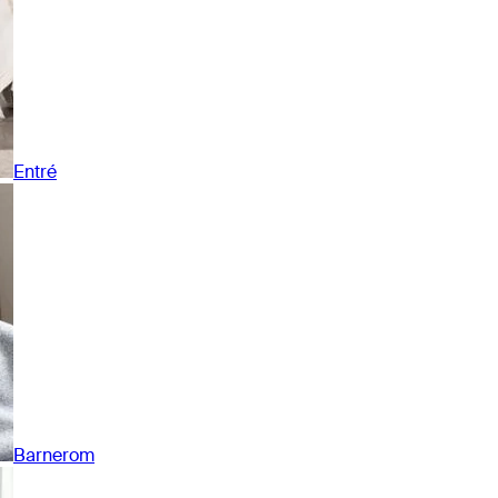
Entré
Barnerom