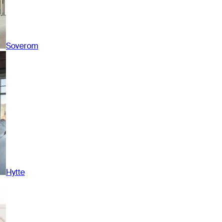
Soverom
Hytte