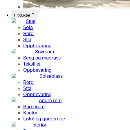
Produkter
Stue
Sofa
Bord
Stol
Oppbevaring
Soverom
Seng og madrass
Tekstiler
Oppbevaring
Spiseplass
Bord
Stol
Oppbevaring
Andre rom
Barnerom
Kontor
Entré og garderobe
Interiør