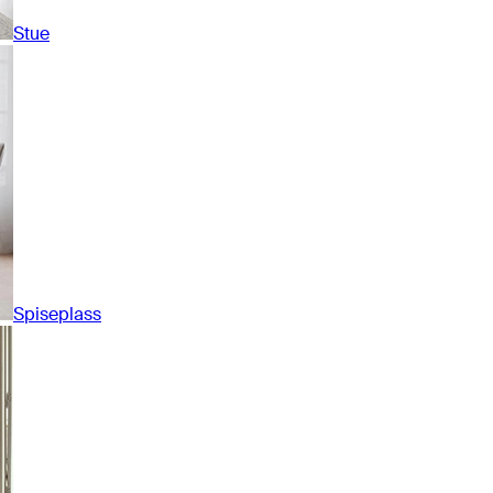
Stue
Spiseplass