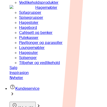
Vedlikeholdsprodukter
Hagemøbler
Sofagrupper
Spisegrupper
Hagestoler
Hagebord
Cafésett og benker
Putekasser
Paviljonger og parasoller
Loungemøbler
Hageputer
Solsenger
Tilbehør og vedlikehold
Salg
Inspirasjon
Nyheter
Kundeservice