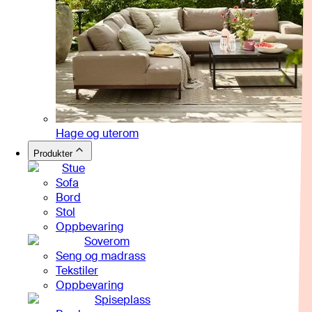
Hage og uterom
Produkter
Stue
Sofa
Bord
Stol
Oppbevaring
Soverom
Seng og madrass
Tekstiler
Oppbevaring
Spiseplass