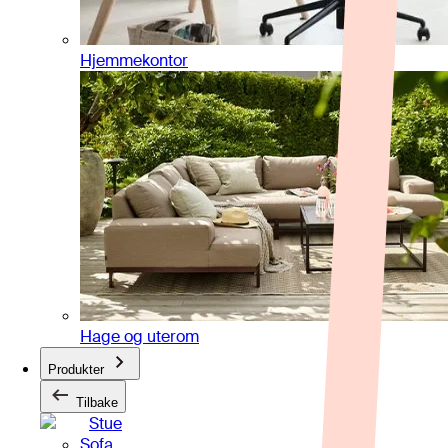
Hjemmekontor
Hage og uterom
Produkter
Tilbake
Stue
Sofa