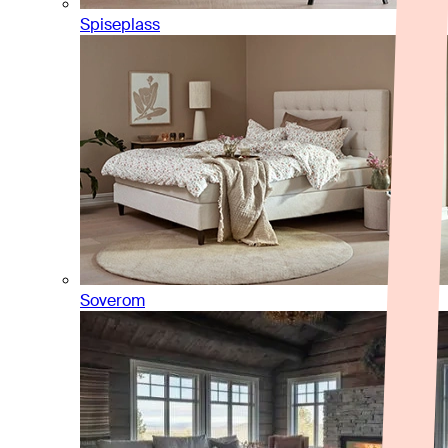
Spiseplass
Soverom