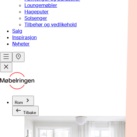
Loungemøbler
Hageputer
Solsenger
Tilbehør og vedlikehold
Salg
Inspirasjon
Nyheter
Rom
Tilbake