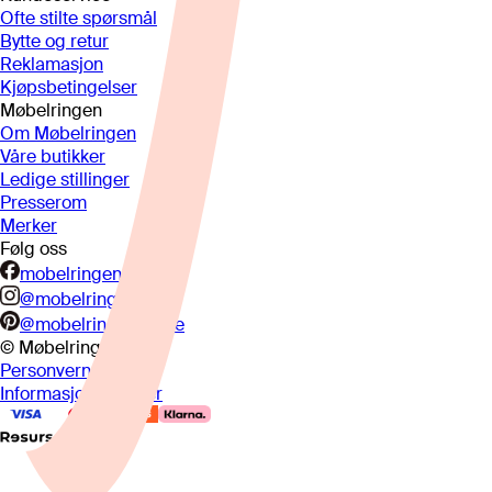
Ofte stilte spørsmål
Bytte og retur
Reklamasjon
Kjøpsbetingelser
Møbelringen
Om Møbelringen
Våre butikker
Ledige stillinger
Presserom
Merker
Følg oss
mobelringen.no
@mobelringen
@mobelringennorge
© Møbelringen
2026
Personvern
Informasjonskapsler