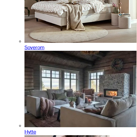
Soverom
Hytte