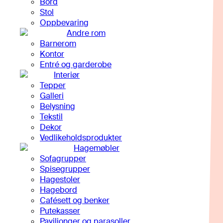
Bord
Stol
Oppbevaring
Andre rom
Barnerom
Kontor
Entré og garderobe
Interiør
Tepper
Galleri
Belysning
Tekstil
Dekor
Vedlikeholdsprodukter
Hagemøbler
Sofagrupper
Spisegrupper
Hagestoler
Hagebord
Cafésett og benker
Putekasser
Paviljonger og parasoller