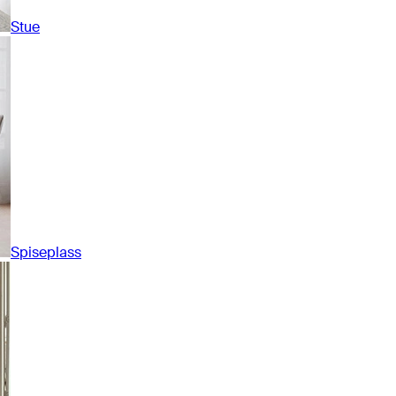
Stue
Spiseplass