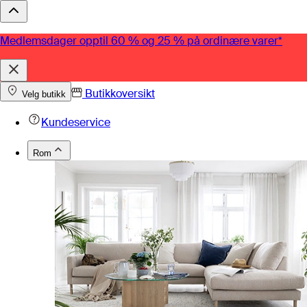
Medlemsdager opptil 60 % og 25 % på ordinære varer*
Butikkoversikt
Velg butikk
Kundeservice
Rom