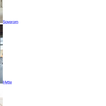
Soverom
Hytte