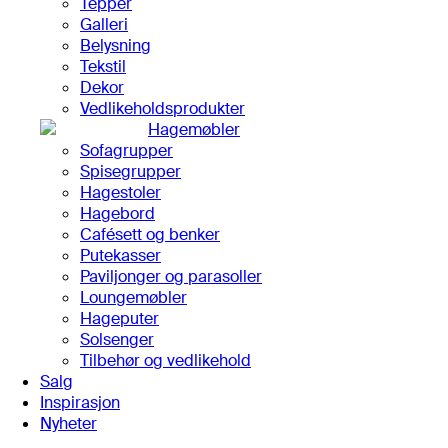
Tepper
Galleri
Belysning
Tekstil
Dekor
Vedlikeholdsprodukter
Hagemøbler
Sofagrupper
Spisegrupper
Hagestoler
Hagebord
Cafésett og benker
Putekasser
Paviljonger og parasoller
Loungemøbler
Hageputer
Solsenger
Tilbehør og vedlikehold
Salg
Inspirasjon
Nyheter