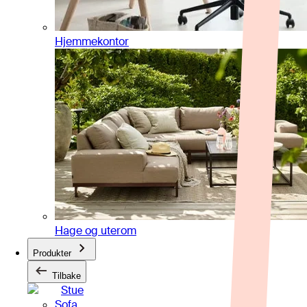
Hjemmekontor
Hage og uterom
Produkter
Tilbake
Stue
Sofa