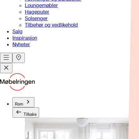
Loungemøbler
Hageputer
Solsenger
Tilbehør og vedlikehold
Salg
Inspirasjon
Nyheter
Rom
Tilbake