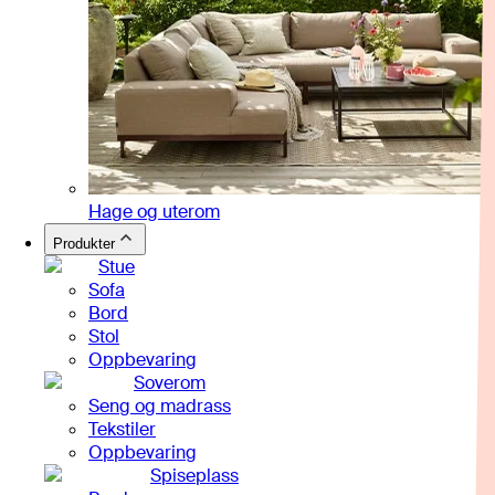
Hage og uterom
Produkter
Stue
Sofa
Bord
Stol
Oppbevaring
Soverom
Seng og madrass
Tekstiler
Oppbevaring
Spiseplass