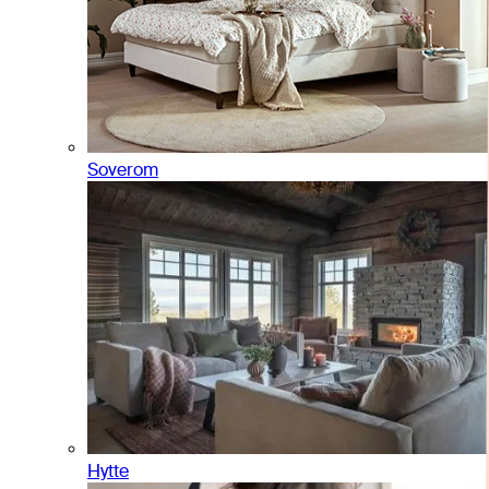
Soverom
Hytte