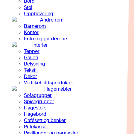
Bord
Stol
Oppbevaring
Andre rom
Barnerom
Kontor
Entré og garderobe
Interiør
Tepper
Galleri
Belysning
Tekstil
Dekor
Vedlikeholdsprodukter
Hagemøbler
Sofagrupper
Spisegrupper
Hagestoler
Hagebord
Cafésett og benker
Putekasser
Paviljonger og parasoller