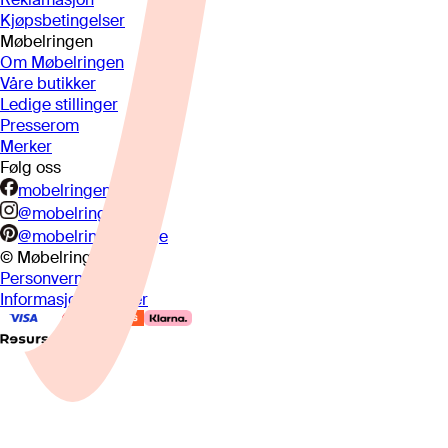
Kjøpsbetingelser
Møbelringen
Om Møbelringen
Våre butikker
Ledige stillinger
Presserom
Merker
Følg oss
mobelringen.no
@mobelringen
@mobelringennorge
© Møbelringen
2026
Personvern
Informasjonskapsler