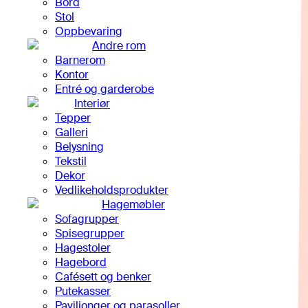
Bord
Stol
Oppbevaring
Andre rom
Barnerom
Kontor
Entré og garderobe
Interiør
Tepper
Galleri
Belysning
Tekstil
Dekor
Vedlikeholdsprodukter
Hagemøbler
Sofagrupper
Spisegrupper
Hagestoler
Hagebord
Cafésett og benker
Putekasser
Paviljonger og parasoller