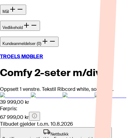
Mål
Vedlikehold
Kundeanmeldelser (0)
TROELS MØBLER
Comfy 2-seter m/divan
Oppsett 1 venstre. Tekstil Ribcord white, sorte ben.
39 999,00 kr
Førpris:
67 999,00 kr
Tilbudet gjelder t.o.m.
10.8.2026
Nettbutikk