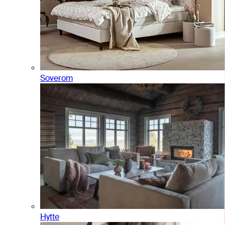
Soverom
Hytte