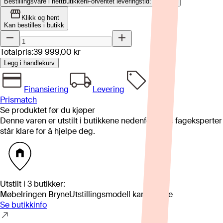
Bestillingsvare i nettbutikken
Forventet leveringstid: 4-8 uker
Klikk og hent
Kan bestilles i butikk
Totalpris:
39 999,00 kr
Legg i handlekurv
Finansiering
Levering
Prismatch
Se produktet før du kjøper
Denne varen er utstilt i butikkene nedenfor. Våre fageksperter
står klare for å hjelpe deg.
Utstilt i
3
butikker
:
Møbelringen Bryne
Utstillingsmodell kan variere
Se butikkinfo