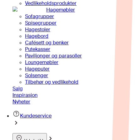
Vedlikeholdsprodukter
Hagemøbler
Sofagrupper
Spisegrupper
Hagestoler
Hagebord
Cafésett og benker
Putekasser
Paviljonger og parasoller
Loungemøbler
Hageputer
Solsenger
Tilbehør og vedlikehold
Salg
Inspirasjon
Nyheter
Kundeservice