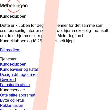
Kundeklubben
Dette er klubben for deg som brenner for det samme som
oss -personlig interiør som gjør det hjemmekoselig – uansett
om du er hjemme eller på hytta. Meld deg inn i
Kundeklubben og få 25%* på et helt kjøp!
Bli medlem
Tjenester
Kundeklubben
Kundeaviser og kataloger
Design ditt eget møbel
Gavekort
Fotostudio utleie
Kundeservice
Ofte stilte spørsmål
Bytte og retur
Reklamasjon