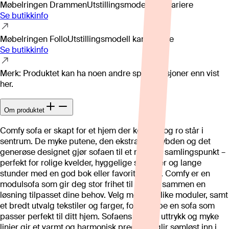
Møbelringen Drammen
Utstillingsmodell kan variere
Se butikkinfo
Møbelringen Follo
Utstillingsmodell kan variere
Se butikkinfo
Merk: Produktet kan ha noen andre spesifikasjoner enn vist
her.
Om produktet
Comfy sofa er skapt for et hjem der komfort og ro står i
sentrum. De myke putene, den ekstra sittedybden og det
generøse designet gjør sofaen til et naturlig samlingspunkt –
perfekt for rolige kvelder, hyggelige samtaler og lange
stunder med en god bok eller favorittserien. Comfy er en
modulsofa som gir deg stor frihet til å sette sammen en
løsning tilpasset dine behov. Velg mellom ulike moduler, samt
et bredt utvalg tekstiler og farger, for å skape en sofa som
passer perfekt til ditt hjem. Sofaens tidløse uttrykk og myke
linjer gir et varmt og harmonisk preg som glir sømløst inn i