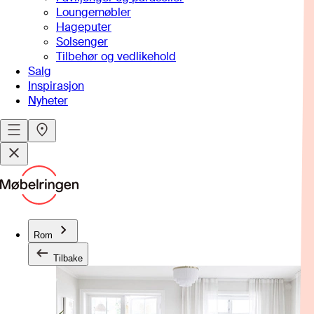
Loungemøbler
Hageputer
Solsenger
Tilbehør og vedlikehold
Salg
Inspirasjon
Nyheter
Rom
Tilbake