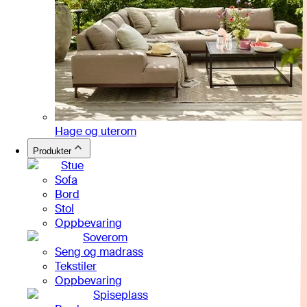
Hage og uterom
Produkter
Stue
Sofa
Bord
Stol
Oppbevaring
Soverom
Seng og madrass
Tekstiler
Oppbevaring
Spiseplass