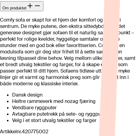
Om produktet
Comfy sofa er skapt for et hjem der komfort og ro står i
sentrum. De myke putene, den ekstra sittedybden og det
generøse designet gjør sofaen til et naturlig samlingspunkt –
perfekt for rolige kvelder, hyggelige samtaler og lange
stunder med en god bok eller favorittserien. Comfy er en
modulsofa som gir deg stor frihet til å sette sammen en
løsning tilpasset dine behov. Velg mellom ulike moduler, samt
et bredt utvalg tekstiler og farger, for å skape en sofa som
passer perfekt til ditt hjem. Sofaens tidløse uttrykk og myke
linjer gir et varmt og harmonisk preg som glir sømløst inn i
både moderne og klassiske interiør.
Dansk design
Heltre rammeverk med nozag fjæring
Vendbare ryggputer
Avtagbare putetrekk på sete- og ryggpute
Velg i et stort utvalg tekstiler og farger
Artikkelnr.
420775002