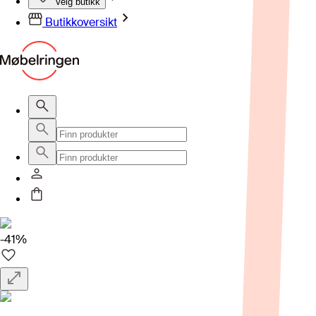
Velg butikk
Butikkoversikt
-41%