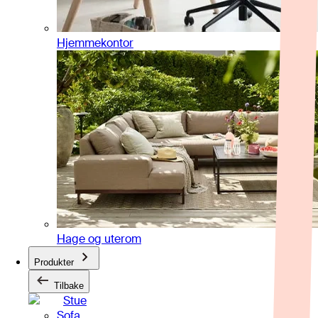
Hjemmekontor
Hage og uterom
Produkter
Tilbake
Stue
Sofa