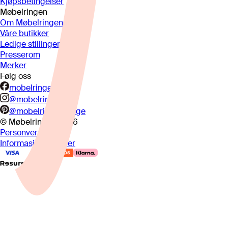
Kjøpsbetingelser
Møbelringen
Om Møbelringen
Våre butikker
Ledige stillinger
Presserom
Merker
Følg oss
mobelringen.no
@mobelringen
@mobelringennorge
© Møbelringen
2026
Personvern
Informasjonskapsler