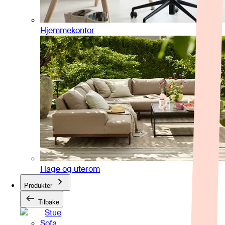
Hjemmekontor
Hage og uterom
Produkter
Tilbake
Stue
Sofa