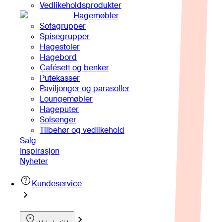
Vedlikeholdsprodukter
Hagemøbler
Sofagrupper
Spisegrupper
Hagestoler
Hagebord
Cafésett og benker
Putekasser
Paviljonger og parasoller
Loungemøbler
Hageputer
Solsenger
Tilbehør og vedlikehold
Salg
Inspirasjon
Nyheter
Kundeservice