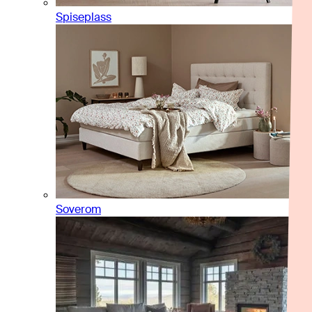
Spiseplass
Soverom