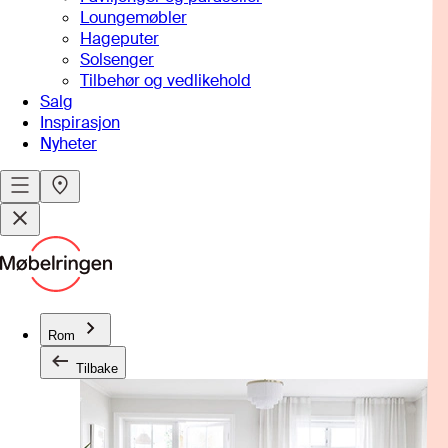
Loungemøbler
Hageputer
Solsenger
Tilbehør og vedlikehold
Salg
Inspirasjon
Nyheter
Rom
Tilbake