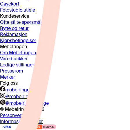
Gavekort
Fotostudio utleie
Kundeservice
Ofte stilte spørsmål
Bytte og retur
Reklamasjon
Kjøpsbetingelser
Møbelringen
Om Møbelringen
Våre butikker
Ledige stillinger
Presserom
Merker
Følg oss
mobelringen.no
@mobelringen
@mobelringennorge
© Møbelringen
2026
Personvern
Informasjonskapsler