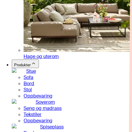
Hage og uterom
Produkter
Stue
Sofa
Bord
Stol
Oppbevaring
Soverom
Seng og madrass
Tekstiler
Oppbevaring
Spiseplass