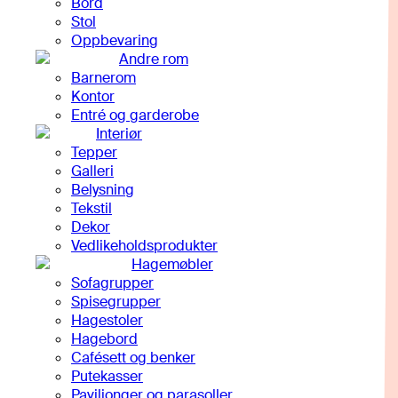
Bord
Stol
Oppbevaring
Andre rom
Barnerom
Kontor
Entré og garderobe
Interiør
Tepper
Galleri
Belysning
Tekstil
Dekor
Vedlikeholdsprodukter
Hagemøbler
Sofagrupper
Spisegrupper
Hagestoler
Hagebord
Cafésett og benker
Putekasser
Paviljonger og parasoller