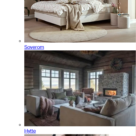
Soverom
Hytte