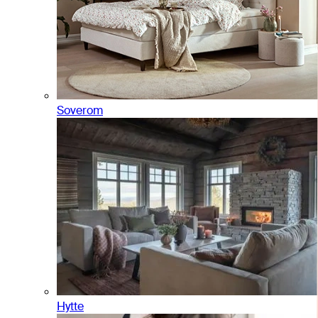
Soverom
Hytte