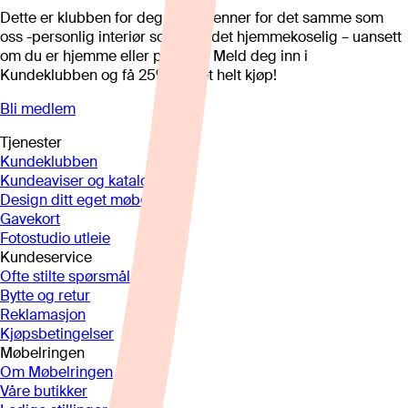
Dette er klubben for deg som brenner for det samme som
oss -personlig interiør som gjør det hjemmekoselig – uansett
om du er hjemme eller på hytta. Meld deg inn i
Kundeklubben og få 25%* på et helt kjøp!
Bli medlem
Tjenester
Kundeklubben
Kundeaviser og kataloger
Design ditt eget møbel
Gavekort
Fotostudio utleie
Kundeservice
Ofte stilte spørsmål
Bytte og retur
Reklamasjon
Kjøpsbetingelser
Møbelringen
Om Møbelringen
Våre butikker