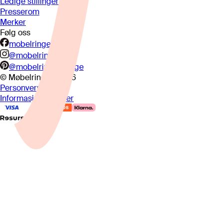
Ledige stillinger
Presserom
Merker
Følg oss
mobelringen.no
@mobelringen
@mobelringennorge
© Møbelringen
2026
Personvern
Informasjonskapsler