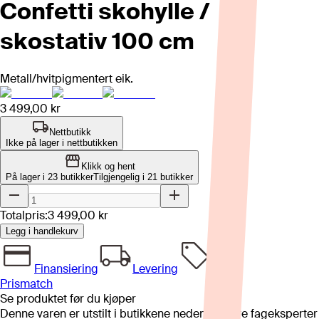
Confetti skohylle /
skostativ 100 cm
Metall/hvitpigmentert eik.
3 499,00 kr
Nettbutikk
Ikke på lager i nettbutikken
Klikk og hent
På lager i 23 butikker
Tilgjengelig i
21
butikker
Totalpris:
3 499,00 kr
Legg i handlekurv
Finansiering
Levering
Prismatch
Se produktet før du kjøper
Denne varen er utstilt i butikkene nedenfor. Våre fageksperter