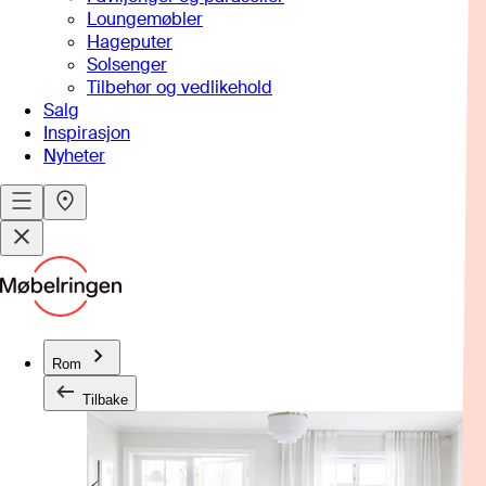
Loungemøbler
Hageputer
Solsenger
Tilbehør og vedlikehold
Salg
Inspirasjon
Nyheter
Rom
Tilbake