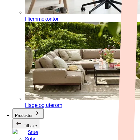
Hjemmekontor
Hage og uterom
Produkter
Tilbake
Stue
Sofa