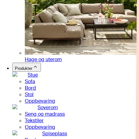
Hage og uterom
Produkter
Stue
Sofa
Bord
Stol
Oppbevaring
Soverom
Seng og madrass
Tekstiler
Oppbevaring
Spiseplass