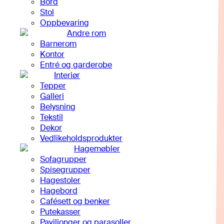
Bord
Stol
Oppbevaring
Andre rom
Barnerom
Kontor
Entré og garderobe
Interiør
Tepper
Galleri
Belysning
Tekstil
Dekor
Vedlikeholdsprodukter
Hagemøbler
Sofagrupper
Spisegrupper
Hagestoler
Hagebord
Cafésett og benker
Putekasser
Paviljonger og parasoller