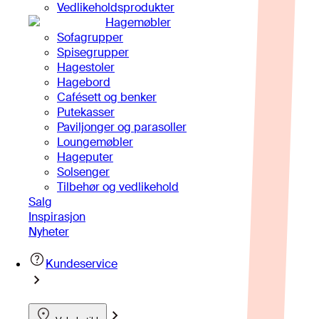
Vedlikeholdsprodukter
Hagemøbler
Sofagrupper
Spisegrupper
Hagestoler
Hagebord
Cafésett og benker
Putekasser
Paviljonger og parasoller
Loungemøbler
Hageputer
Solsenger
Tilbehør og vedlikehold
Salg
Inspirasjon
Nyheter
Kundeservice