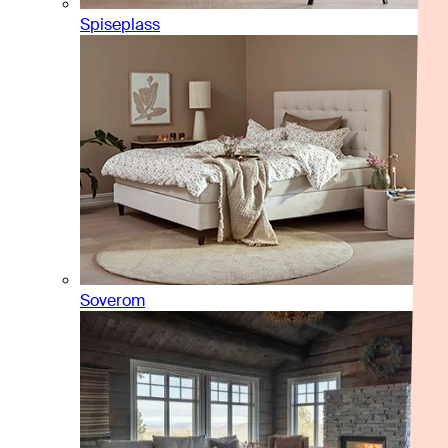
Spiseplass
Soverom