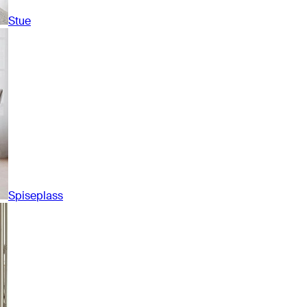
Stue
Spiseplass