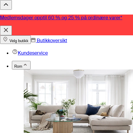
Medlemsdager opptil 60 % og 25 % på ordinære varer*
Butikkoversikt
Velg butikk
Kundeservice
Rom