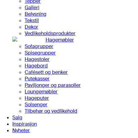
Tepper
Galleri
Belysning
Tekstil
Dekor
Vedlikeholdsprodukter
Hagemøbler
Sofagrupper
Spisegrupper
Hagestoler
Hagebord
Cafésett og benker
Putekasser
Paviljonger og parasoller
Loungemøbler
Hageputer
Solsenger
Tilbehør og vedlikehold
Salg
Inspirasjon
Nyheter