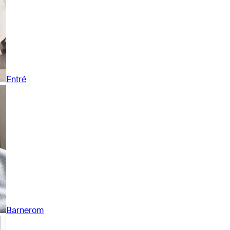
Entré
Barnerom