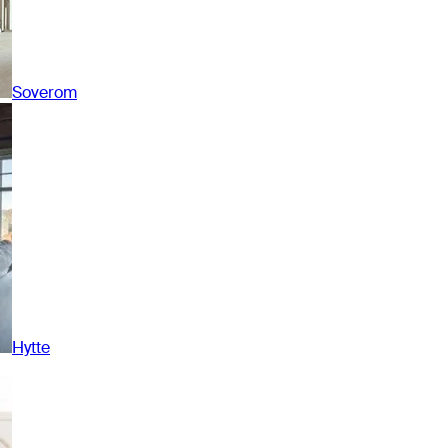
Soverom
Hytte