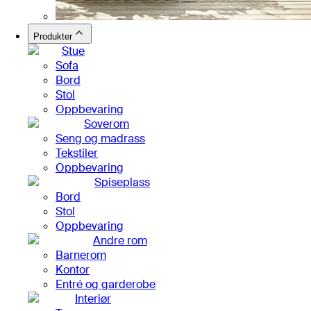
Produkter
Stue
Sofa
Bord
Stol
Oppbevaring
Soverom
Seng og madrass
Tekstiler
Oppbevaring
Spiseplass
Bord
Stol
Oppbevaring
Andre rom
Barnerom
Kontor
Entré og garderobe
Interiør